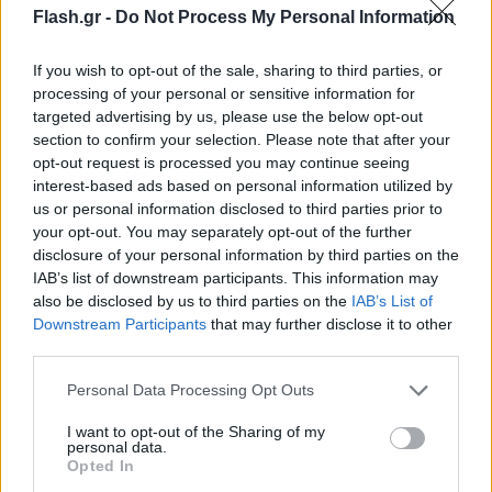
Flash.gr -
Do Not Process My Personal Information
οχήματα– είναι απλά θανατηφόρα.
If you wish to opt-out of the sale, sharing to third parties, or
processing of your personal or sensitive information for
targeted advertising by us, please use the below opt-out
section to confirm your selection. Please note that after your
opt-out request is processed you may continue seeing
interest-based ads based on personal information utilized by
us or personal information disclosed to third parties prior to
your opt-out. You may separately opt-out of the further
disclosure of your personal information by third parties on the
IAB’s list of downstream participants. This information may
also be disclosed by us to third parties on the
IAB’s List of
Downstream Participants
that may further disclose it to other
third parties.
Please note that this website/app uses one or more Google
Personal Data Processing Opt Outs
services and may gather and store information including but
not limited to your visit or usage behaviour. You may click to
I want to opt-out of the Sharing of my
personal data.
grant or deny consent to Google and its third-party tags to
Opted In
use your data for below specified purposes in below Google