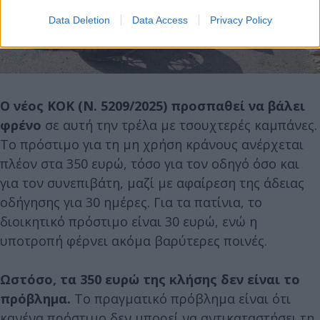
Data Deletion
Data Access
Privacy Policy
Ο νέος ΚΟΚ (Ν. 5209/2025) προσπαθεί να βάλει
φρένο
σε αυτή την τρέλα με τσουχτερές καμπάνες.
Το πρόστιμο για τη μη χρήση κράνους ανέρχεται
πλέον στα 350 ευρώ, τόσο για τον οδηγό όσο και
για τον συνεπιβάτη, μαζί με αφαίρεση της άδειας
οδήγησης για 30 ημέρες. Για τα πατίνια, το
διοικητικό πρόστιμο είναι 30 ευρώ, ενώ η
υποτροπή φέρνει ακόμα βαρύτερες ποινές.
Ωστόσο, τα 350 ευρώ της κλήσης δεν είναι το
πρόβλημα.
Το πραγματικό πρόβλημα είναι ότι
κανένα πρόστιμο δεν μπορεί να αντικαταστήσει τη