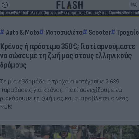
ιδήσεων
Ελλάδα
Πολιτική
Οικονομία
Επιχειρήσεις
Κόσμος
Σπορ
Showbiz
Weekend
Auto & Moto
Μοτοσικλέτα
Scooter
Τροχαίο
Κράνος ή πρόστιμο 350€; Γιατί αρνούμαστε
να σώσουμε τη ζωή μας στους ελληνικούς
δρόμους
Σε μία εβδομάδα η τροχαία κατέγραψε 2.689
παραβάσεις για κράνος. Γιατί συνεχίζουμε να
ρισκάρουμε τη ζωή μας και τι προβλέπει ο νέος
ΚΟΚ;