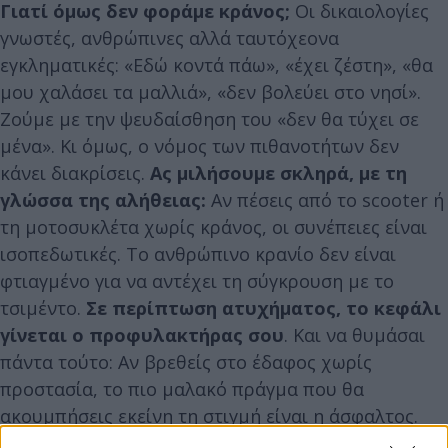
Γιατί όμως δεν φοράμε κράνος;
Οι δικαιολογίες
γνωστές, ανθρώπινες αλλά ταυτόχεονα
εγκληματικές: «Εδώ κοντά πάω», «έχει ζέστη», «θα
μου χαλάσει τα μαλλιά», «δεν βολεύει στο νησί».
Ζούμε με την ψευδαίσθηση του «δεν θα τύχει σε
μένα». Κι όμως, ο νόμος των πιθανοτήτων δεν
κάνει διακρίσεις.
Ας μιλήσουμε σκληρά, με τη
γλώσσα της αλήθειας:
Αν πέσεις από το scooter ή
τη μοτοσυκλέτα χωρίς κράνος, οι συνέπειες είναι
ισοπεδωτικές. Το ανθρώπινο κρανίο δεν είναι
φτιαγμένο για να αντέχει τη σύγκρουση με το
τσιμέντο.
Σε περίπτωση ατυχήματος, το κεφάλι
γίνεται ο προφυλακτήρας σου
. Και να θυμάσαι
πάντα τούτο: Αν βρεθείς στο έδαφος χωρίς
προστασία, το πιο μαλακό πράγμα που θα
ακουμπήσεις εκείνη τη στιγμή είναι η άσφαλτος.
Όλα τα υπόλοιπα –πεζοδρόμια, κολώνες, άλλα