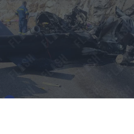
Συντριβή ελικοπτέρων στην Ψάθα:
Κρίσιμο αμοντάριστο βίντεο στα χέρια