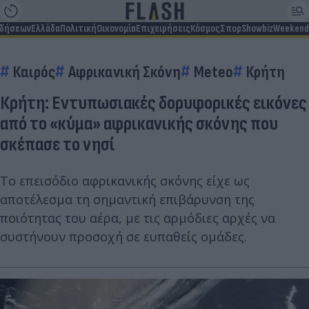
ιδήσεων
Ελλάδα
Πολιτική
Οικονομία
Επιχειρήσεις
Κόσμος
Σπορ
Showbiz
Weekend
Καιρός
Αφρικανική Σκόνη
Meteo
Κρήτη
Κρήτη: Εντυπωσιακές δορυφορικές εικόνες
από το «κύμα» αφρικανικής σκόνης που
σκέπασε το νησί
Το επεισόδιο αφρικανικής σκόνης είχε ως
αποτέλεσμα τη σημαντική επιβάρυνση της
ποιότητας του αέρα, με τις αρμόδιες αρχές να
συστήνουν προσοχή σε ευπαθείς ομάδες.