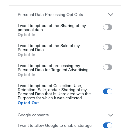
third parties.
Please note that this website/app uses one or more Google
Personal Data Processing Opt Outs
services and may gather and store information including but
not limited to your visit or usage behaviour. You may click to
I want to opt-out of the Sharing of my
personal data.
grant or deny consent to Google and its third-party tags to
Opted In
use your data for below specified purposes in below Google
consent section.
I want to opt-out of the Sale of my
Personal Data.
Opted In
I want to opt-out of processing my
Personal Data for Targeted Advertising.
Opted In
I want to opt-out of Collection, Use,
Retention, Sale, and/or Sharing of my
Personal Data that Is Unrelated with the
Purposes for which it was collected.
Opted Out
Google consents
I want to allow Google to enable storage