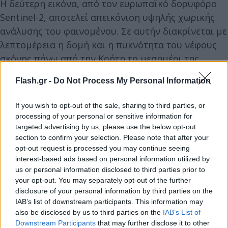
Η δεύτερη εικόνα, από τον ευρωπαϊκό δορυφόρο
Sentinel-2, αποτελεί απεικόνιση υψηλής χωρικής
ανάλυσης του φαινομένου. Σε αυτήν διακρίνεται με
λεπτομέρεια η δομή και η πυκνότητα του νέφους
σκόνης πάνω από την Κρήτη το μεσημέρι της
Κυριακής (15/02), με τις συγκεντρώσεις να
Flash.gr -
Do Not Process My Personal Information
εμφανίζονται ιδιαίτερα αυξημένες κυρίως στα
νότια και ανατολικά τμήματα του νησιού.
If you wish to opt-out of the sale, sharing to third parties, or
processing of your personal or sensitive information for
targeted advertising by us, please use the below opt-out
section to confirm your selection. Please note that after your
opt-out request is processed you may continue seeing
interest-based ads based on personal information utilized by
us or personal information disclosed to third parties prior to
your opt-out. You may separately opt-out of the further
disclosure of your personal information by third parties on the
IAB’s list of downstream participants. This information may
also be disclosed by us to third parties on the
IAB’s List of
Downstream Participants
that may further disclose it to other