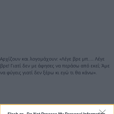
Αρχίζουν και λογομάχουν: «Λέγε βρε μπ….. Λέγε
βρε! Γιατί δεν με άφησες να περάσω από εκεί; Άμε
να φύγεις γιατί δεν ξέρω κι εγώ τι θα κάνω».