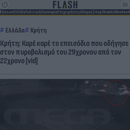
ιδήσεων
Ελλάδα
Πολιτική
Οικονομία
Επιχειρήσεις
Κόσμος
Σπορ
Showbiz
Weekend
Ελλάδα
Κρήτη
Κρήτη: Καρέ καρέ το επεισόδιο που οδήγησε
στον πυροβολισμό του 29χρονου από τον
22χρονο [vid]