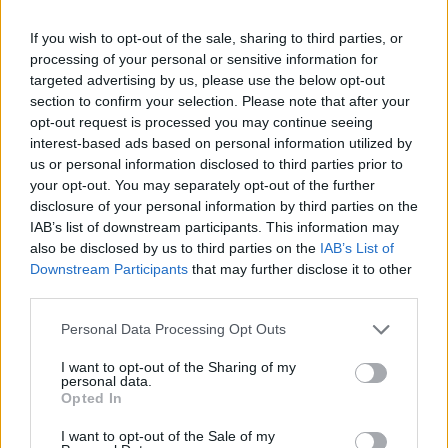
αλλά και τηλεφωνικά από την Ticketmaster, στο
If you wish to opt-out of the sale, sharing to third parties, or
2111981535 και για την αγορά τους είναι
processing of your personal or sensitive information for
υποχρεωτική, όπως και τα προηγούμενα χρόνια, η
targeted advertising by us, please use the below opt-out
αγορά / κατοχή Κάρτας Φίλου ΑΕΚ.
section to confirm your selection. Please note that after your
opt-out request is processed you may continue seeing
interest-based ads based on personal information utilized by
Υπενθυμίζεται ότι τα παιδιά απαιτείται να καθίσουν
us or personal information disclosed to third parties prior to
σε ξεχωριστή θέση και κατά συνέπεια είναι
your opt-out. You may separately opt-out of the further
απαραίτητη η αγορά εισιτηρίου.
disclosure of your personal information by third parties on the
IAB’s list of downstream participants. This information may
also be disclosed by us to third parties on the
IAB’s List of
Όποιος φίλος της ΑΕΚ επιθυμεί να αγοράσει
Downstream Participants
that may further disclose it to other
εισιτήριο σε θέση για ΑΜΕΑ με αμαξίδιο, μπορεί να
third parties.
επικοινωνήσει με το Τμήμα Εισιτηρίων της ΠΑΕ
Please note that this website/app uses one or more Google
Personal Data Processing Opt Outs
μόνο με e-mail στη διεύθυνση tickets@aekfc.gr.
services and may gather and store information including but
not limited to your visit or usage behaviour. You may click to
I want to opt-out of the Sharing of my
personal data.
grant or deny consent to Google and its third-party tags to
Την ημέρα του αγώνα θα λειτουργήσει το εκδοτήριο
Opted In
use your data for below specified purposes in below Google
της OPAP ARENA (στη Νοτιοδυτική πλευρά του
consent section.
I want to opt-out of the Sale of my