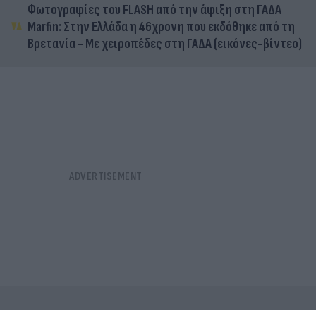
Φωτογραφίες του FLASH από την άφιξη στη ΓΑΔΑ
Marfin: Στην Ελλάδα η 46χρονη που εκδόθηκε από τη
Βρετανία - Με χειροπέδες στη ΓΑΔΑ (εικόνες-βίντεο)