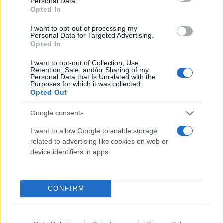
γηπέδου) ως Information Desk από τις 11.00 έως τις
Personal Data.
Opted In
15.00
»
I want to opt-out of processing my
Personal Data for Targeted Advertising.
Opted In
Κάνε κλικ και δες περισσότερο
Flash.gr
στην αναζήτηση της
Google
I want to opt-out of Collection, Use,
Retention, Sale, and/or Sharing of my
Personal Data that Is Unrelated with the
Purposes for which it was collected.
Opted Out
Google consents
Διάβασε σχετικά
I want to allow Google to enable storage
related to advertising like cookies on web or
device identifiers in apps.
Άρης: Διαθέσιμα τα εισιτήρια για το ματς με
τον ΠΑΣ Γιάννινα
CONFIRM
Διάβασε περισσότερα