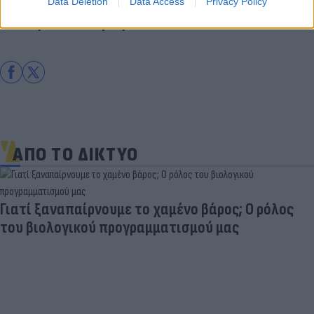
Data Deletion
Data Access
Privacy Policy
Σπορ
Ποδόσφαιρο
ΑΕΚ
ΑΠΟ ΤΟ ΔΙΚΤΥΟ
Γιατί ξαναπαίρνουμε το χαμένο βάρος; Ο ρόλος
του βιολογικού προγραμματισμού μας