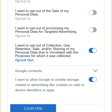
Opted In
βρίσκονται στο επάνω μέρος της για να είναι
use your data for below specified purposes in below Google
εύκολα αναγνώσιμες κατά την οδήγηση.
consent section.
I want to opt-out of the Sale of my
Personal Data.
Opted In
Χρηστικότητα και ασφάλεια πάνε μαζί
I want to opt-out of processing my
Personal Data for Targeted Advertising.
Το νέο Agility S 125 διατηρεί όλα τα
Opted In
πλεονεκτήματα
που έχουν κάνει τα μοντέλα της
I want to opt-out of Collection, Use,
Retention, Sale, and/or Sharing of my
οικογένειας τόσο διάσημα και φιλικά προς τον
Personal Data that Is Unrelated with the
χρήστη.
Purposes for which it was collected.
Opted Out
Google consents
I want to allow Google to enable storage
related to advertising like cookies on web or
device identifiers in apps.
CONFIRM