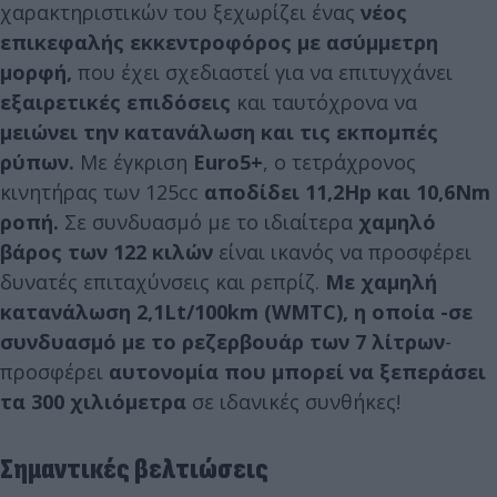
χαρακτηριστικών του ξεχωρίζει ένας
νέος
επικεφαλής εκκεντροφόρος με ασύμμετρη
μορφή,
που έχει σχεδιαστεί για να επιτυγχάνει
εξαιρετικές επιδόσεις
και ταυτόχρονα να
μειώνει την κατανάλωση και τις εκπομπές
ρύπων.
Με έγκριση
Euro5+
, ο τετράχρονος
κινητήρας των 125cc
αποδίδει 11,2Hp
και 10,6Νm
ροπή.
Σε συνδυασμό με το ιδιαίτερα
χαμηλό
βάρος των 122 κιλών
είναι ικανός να προσφέρει
δυνατές επιταχύνσεις και ρεπρίζ.
Με χαμηλή
κατανάλωση 2,1Lt/100km (WMTC), η οποία -σε
συνδυασμό με το ρεζερβουάρ των 7 λίτρων
-
προσφέρει
αυτονομία που μπορεί να ξεπεράσει
τα 300 χιλιόμετρα
σε ιδανικές συνθήκες!
Σημαντικές βελτιώσεις