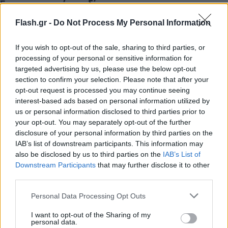
Εντυπωσιακή σχεδίαση
Flash.gr -
Do Not Process My Personal Information
Ο σχεδιασμός αποπνέει sport χαρακτηριστικά,
κάτι που προσδιορίζεται άμεσα από το γράμμα “S”
If you wish to opt-out of the sale, sharing to third parties, or
στο όνομα του μοντέλου. Ο φωτισμός είναι full
processing of your personal or sensitive information for
LED, με τον προβολέα να διαθέτει τεχνολογία DRL
targeted advertising by us, please use the below opt-out
section to confirm your selection. Please note that after your
(φώτα ημέρας) και να πλαισιώνεται από
opt-out request is processed you may continue seeing
καλοσχεδιασμένα πλαστικά μέρη, φλας και
interest-based ads based on personal information utilized by
ζελατίνα.
Η όλη σχεδίαση αναδύει μια σπορτίβ
us or personal information disclosed to third parties prior to
your opt-out. You may separately opt-out of the further
εικόνα
, με
μελετημένη αεροδυναμική
για να
disclosure of your personal information by third parties on the
κατευθύνει τη ροή του αέρα μακριά από τον οδηγό.
IAB’s list of downstream participants. This information may
Τα όργανα είναι σύγχρονα, μαρτυρώντας
also be disclosed by us to third parties on the
IAB’s List of
scooter premium κατηγορίας.
Η υψηλής
Downstream Participants
that may further disclose it to other
third parties.
ανάλυσης
διπλή οθόνη LCD είναι ορατή σε όλες
τις συνθήκες εξωτερικού φωτισμού
, και
Please note that this website/app uses one or more Google
Personal Data Processing Opt Outs
services and may gather and store information including but
διαθέτει από βολτόμετρο έως και στροφόμετρο, με
not limited to your visit or usage behaviour. You may click to
I want to opt-out of the Sharing of my
τις
πολυάριθμες ενδεικτικές λυχνίες
να
personal data.
grant or deny consent to Google and its third-party tags to