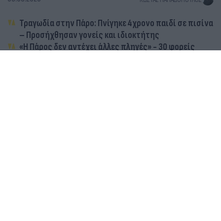
Τραγωδία στην Πάρο: Πνίγηκε 4χρονο παιδί σε πισίνα
– Προσήχθησαν γονείς και ιδιοκτήτης
«Η Πάρος δεν αντέχει άλλες πληγές» - 30 φορείς
καλούν σε διαδήλωση στο νησί το Σάββατο 8/8