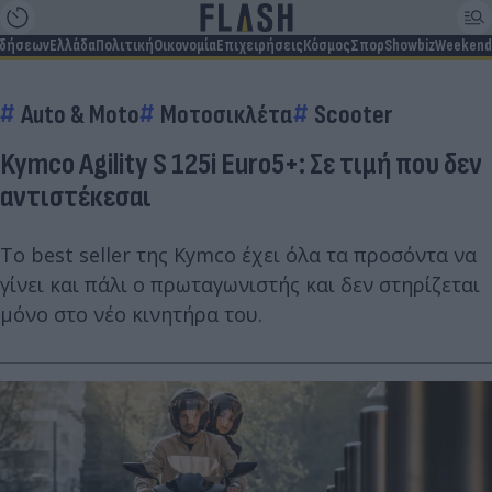
ιδήσεων
Ελλάδα
Πολιτική
Οικονομία
Επιχειρήσεις
Κόσμος
Σπορ
Showbiz
Weekend
Auto & Moto
Μοτοσικλέτα
Scooter
Kymco Αgility S 125i Euro5+: Σε τιμή που δεν
αντιστέκεσαι
To best seller της Kymco έχει όλα τα προσόντα να
γίνει και πάλι ο πρωταγωνιστής και δεν στηρίζεται
μόνο στο νέο κινητήρα του.