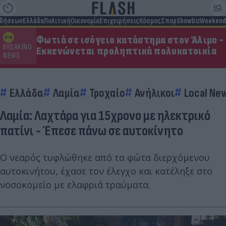
ιδήσεων
Ελλάδα
Πολιτική
Οικονομία
Επιχειρήσεις
Κόσμος
Σπορ
Showbiz
Weekend
Φωτιά σε ισόγειο κατάστημα στον Άλιμο -
BREAKING
Εκκενώνεται προληπτικά πολυκατοικία
NEWS
Ελλάδα
Λαμία
Τροχαίο
Ανήλικοι
Local Ne
Λαμία: Λαχτάρα για 15χρονο με ηλεκτρικό
πατίνι - Έπεσε πάνω σε αυτοκίνητο
Ο νεαρός τυφλώθηκε από τα φώτα διερχόμενου
αυτοκινήτου, έχασε τον έλεγχο και κατέληξε στο
νοσοκομείο με ελαφριά τραύματα.