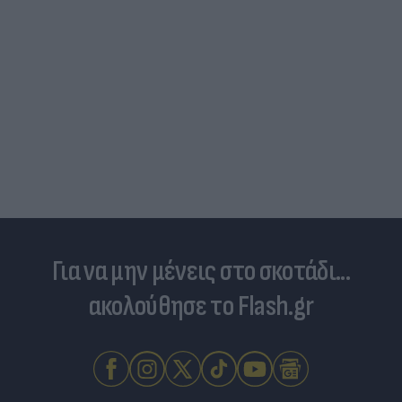
Νέο κύμα καύσωνα σαρώνει την Ευρώπη:
Θερμοκρασίες - ρεκόρ & έκτακτα μέτρα σε πολλές
χώρες
Για να μην μένεις στο σκοτάδι...
ακολούθησε το Flash.gr