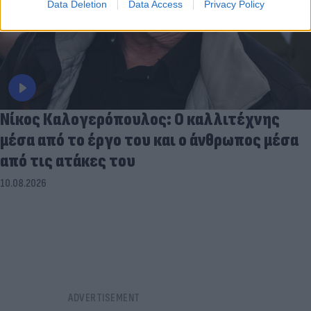
Data Deletion
Data Access
Privacy Policy
Νίκος Καλογερόπουλος: Ο καλλιτέχνης
μέσα από το έργο του και ο άνθρωπος μέσα
από τις ατάκες του
10.08.2026