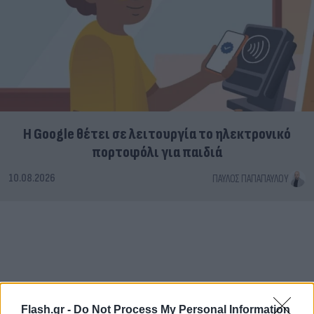
Η Google θέτει σε λειτουργία το ηλεκτρονικό
πορτοφόλι για παιδιά
10.08.2026
ΠΑΎΛΟΣ ΠΑΠΑΠΑΎΛΟΥ
Flash.gr -
Do Not Process My Personal Information