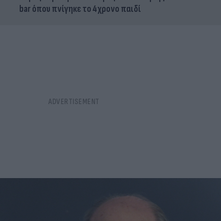
bar όπου πνίγηκε το 4χρονο παιδί