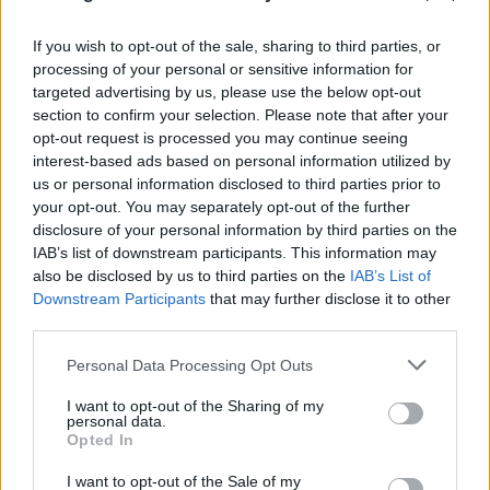
If you wish to opt-out of the sale, sharing to third parties, or
processing of your personal or sensitive information for
targeted advertising by us, please use the below opt-out
section to confirm your selection. Please note that after your
opt-out request is processed you may continue seeing
interest-based ads based on personal information utilized by
us or personal information disclosed to third parties prior to
your opt-out. You may separately opt-out of the further
disclosure of your personal information by third parties on the
IAB’s list of downstream participants. This information may
also be disclosed by us to third parties on the
IAB’s List of
Downstream Participants
that may further disclose it to other
third parties.
Please note that this website/app uses one or more Google
Personal Data Processing Opt Outs
services and may gather and store information including but
not limited to your visit or usage behaviour. You may click to
I want to opt-out of the Sharing of my
personal data.
grant or deny consent to Google and its third-party tags to
Opted In
use your data for below specified purposes in below Google
consent section.
I want to opt-out of the Sale of my