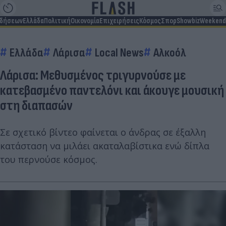
ιδήσεων
Ελλάδα
Πολιτική
Οικονομία
Επιχειρήσεις
Κόσμος
Σπορ
Showbiz
Weekend
Ελλάδα
Λάρισα
Local News
Αλκοόλ
Λάρισα: Μεθυσμένος τριγυρνούσε με
κατεβασμένο παντελόνι και άκουγε μουσική
στη διαπασών
Σε σχετικό βίντεο φαίνεται ο άνδρας σε έξαλλη
κατάσταση να μιλάει ακαταλαβίστικα ενώ δίπλα
του περνούσε κόσμος.