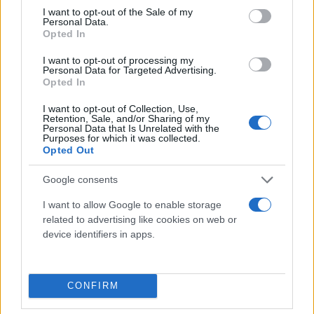
consent section.
απολογηθεί ο κ. κατηγορούμενος σήμερα, ενώ το
I want to opt-out of the Sale of my
Personal Data.
πενθήμερο, όπως προβλέπει η νομοθεσία, εκπνέει
Opted In
αύριο Τρίτη 8.8.2023 στις 23:59, χωρίς την
I want to opt-out of processing my
παρουσία μου, αφού σήμερα παρίσταμαι ενώπιον
Personal Data for Targeted Advertising.
Opted In
του Αναπληρωτή Ανακριτή Σάμου
υπερασπιζόμενος τον Τούρκο επιχειρηματία, ο
I want to opt-out of Collection, Use,
Retention, Sale, and/or Sharing of my
οποίος κατηγορείται σε βαθμό κακουργήματος,
Personal Data that Is Unrelated with the
Purposes for which it was collected.
διότι προκάλεσε το θάνατο σε αυτοκινητιστικό
Opted Out
δυστύχημα εις βάρος μιας Ελβετίδας υπηκόου.
Google consents
Επικοινώνησα προσωπικά με την κα Πρόεδρο, η
I want to allow Google to enable storage
related to advertising like cookies on web or
οποία θα διεξάγει την ανάκριση, και της εξήγησα το
device identifiers in apps.
κώλυμά μου, το όποιο είναι ανυπέρβλητο, αλλά
αρνήθηκε εντελώς αδικαιολόγητα να ικανοποιήσει
το αίτημα μου, λέγοντας μου ότι είναι αδύνατο να
CONFIRM
αναβληθεί η λήψη της απολογίας, διότι θέλει να