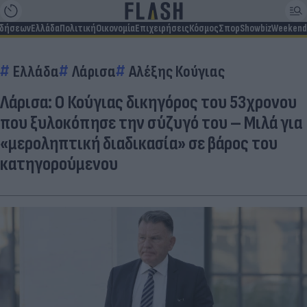
ιδήσεων
Ελλάδα
Πολιτική
Οικονομία
Επιχειρήσεις
Κόσμος
Σπορ
Showbiz
Weekend
Ελλάδα
Λάρισα
Αλέξης Κούγιας
Λάρισα: Ο Κούγιας δικηγόρος του 53χρονου
που ξυλοκόπησε την σύζυγό του – Μιλά για
«μεροληπτική διαδικασία» σε βάρος του
κατηγορούμενου