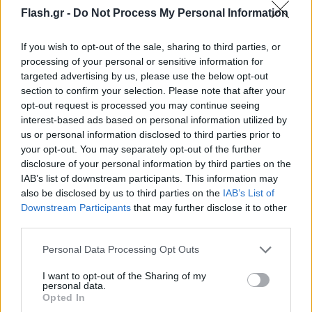
Flash.gr -
Do Not Process My Personal Information
Αναλυτικά, ο Αλέξης Κούγιας αναφέρει τα εξής:
If you wish to opt-out of the sale, sharing to third parties, or
«Χθες αργά το απόγευμα επικοινώνησαν μαζί μου
processing of your personal or sensitive information for
targeted advertising by us, please use the below opt-out
τόσο ο κατηγορούμενος Κ.Μ. όσο και η οικογένεια
section to confirm your selection. Please note that after your
του και μου ζήτησαν όπως μαζί με τους εκλεκτούς
opt-out request is processed you may continue seeing
συναδέλφους μου στη Λάρισα να αναλάβω την
interest-based ads based on personal information utilized by
us or personal information disclosed to third parties prior to
υπεράσπιση του κου κατηγορούμενου, εναντίον
your opt-out. You may separately opt-out of the further
του οποίου, όπως διαπίστωσα και ο ίδιος, έχει
disclosure of your personal information by third parties on the
στηθεί μια εντελώς μεροληπτική προανακριτική
IAB’s list of downstream participants. This information may
διαδικασία από τους συναδέλφους της παθούσης, η
also be disclosed by us to third parties on the
IAB’s List of
Downstream Participants
that may further disclose it to other
οποία υπηρετεί στο τμήμα μεταγωγών, το όποιο
third parties.
στεγάζεται στο δικαστικό μέγαρο Λαρίσης, άλλα
Please note that this website/app uses one or more Google
μετά την επικοινωνία που είχα σήμερα το πρωί με
Personal Data Processing Opt Outs
services and may gather and store information including but
την τακτική Ανακρίτρια Λαρίσης, η οποία θα λάβει
not limited to your visit or usage behaviour. You may click to
I want to opt-out of the Sharing of my
personal data.
την απολογία του κατηγορούμενου, υπάρχει και
grant or deny consent to Google and its third-party tags to
Opted In
μια αδικαιολόγητη σπουδή – βιασύνη να
use your data for below specified purposes in below Google