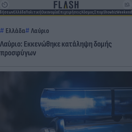
ιδήσεων
Ελλάδα
Πολιτική
Οικονομία
Επιχειρήσεις
Κόσμος
Σπορ
Showbiz
Weekend
Ελλάδα
Λαύριο
Λαύριο: Εκκενώθηκε κατάληψη δομής
προσφύγων