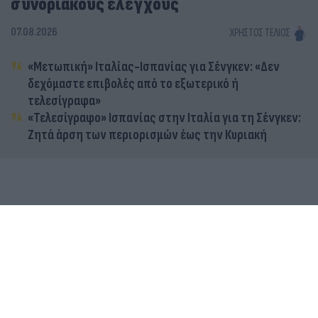
συνοριακούς ελέγχους
07.08.2026
ΧΡΉΣΤΟΣ ΤΈΛΙΟΣ
«Μετωπική» Ιταλίας-Ισπανίας για Σένγκεν: «Δεν
δεχόμαστε επιβολές από το εξωτερικό ή
τελεσίγραφα»
«Τελεσίγραφο» Ισπανίας στην Ιταλία για τη Σένγκεν:
Ζητά άρση των περιορισμών έως την Κυριακή