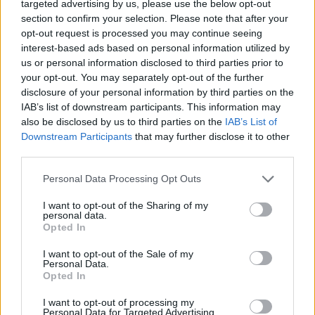
targeted advertising by us, please use the below opt-out
section to confirm your selection. Please note that after your
Θα ακολουθήσει αναλυτικότερη ενημέρωση από
opt-out request is processed you may continue seeing
την Ελληνική Αστυνομία.
interest-based ads based on personal information utilized by
us or personal information disclosed to third parties prior to
your opt-out. You may separately opt-out of the further
disclosure of your personal information by third parties on the
IAB’s list of downstream participants. This information may
also be disclosed by us to third parties on the
IAB’s List of
Downstream Participants
that may further disclose it to other
third parties.
Please note that this website/app uses one or more Google
Personal Data Processing Opt Outs
services and may gather and store information including but
not limited to your visit or usage behaviour. You may click to
I want to opt-out of the Sharing of my
personal data.
grant or deny consent to Google and its third-party tags to
Opted In
use your data for below specified purposes in below Google
consent section.
I want to opt-out of the Sale of my
Personal Data.
Opted In
I want to opt-out of processing my
Personal Data for Targeted Advertising.