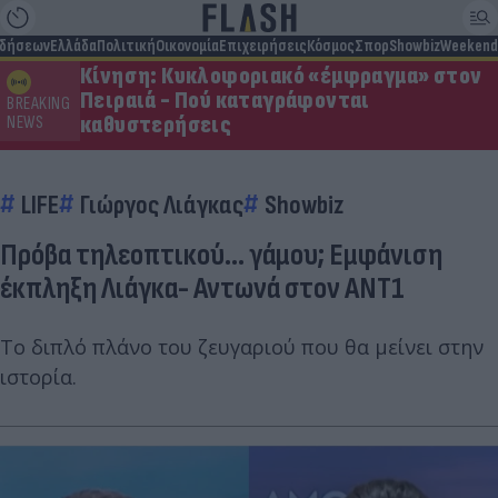
ιδήσεων
Ελλάδα
Πολιτική
Οικονομία
Επιχειρήσεις
Κόσμος
Σπορ
Showbiz
Weekend
Κίνηση: Κυκλοφοριακό «έμφραγμα» στον
Πειραιά - Πού καταγράφονται
BREAKING
καθυστερήσεις
NEWS
LIFE
Γιώργος Λιάγκας
Showbiz
Πρόβα τηλεοπτικού... γάμου; Εμφάνιση
έκπληξη Λιάγκα- Αντωνά στον ΑΝΤ1
Το διπλό πλάνο του ζευγαριού που θα μείνει στην
ιστορία.