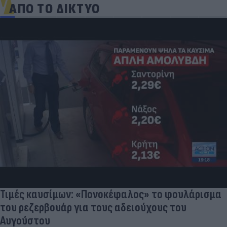
ΑΠΟ ΤΟ ΔΙΚΤΥΟ
Τιμές καυσίμων: «Πονοκέφαλος» το φουλάρισμα
του ρεζερβουάρ για τους αδειούχους του
Αυγούστου