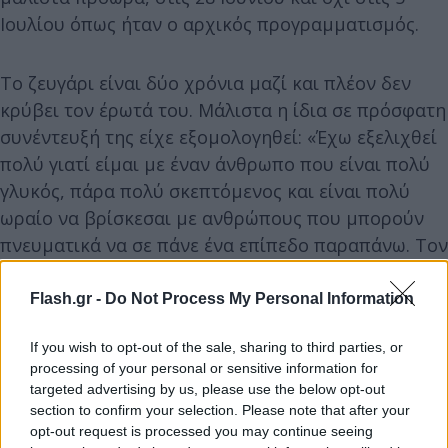
Ιουλίου όπως ήταν ο αρχικός προγραμματισμός.
Το ζευγάρι είναι δύο χρόνια μαζί και πλέον δεν
κρύβει τον έρωτά του. Μάλιστα η ίδια σε πρόσφατη
συνέντευξή της είχε εξομολογηθεί: «Έχω εξελιχθεί
πολύ γιατί είμαι με έναν άνθρωπο που είναι πολύ
γλυκός, πάρα πολύ σκεπτόμενος και είναι πολύ
ωραίο να βρίσκεσαι με ανθρώπους που μπορούν
πνευματικά να σε πάνε ένα επίπεδο παραπάνω. Τον
συμβουλεύομαι γενικά στις σκέψεις που μπορεί να
έχω. Σε ό,τι μπορεί να με προβληματίζει ή να
Flash.gr -
Do Not Process My Personal Information
σκέφτομαι διπλά. Είναι πάρα πολύ σημαντική η
If you wish to opt-out of the sale, sharing to third parties, or
γνώμη του για μένα».
processing of your personal or sensitive information for
targeted advertising by us, please use the below opt-out
section to confirm your selection. Please note that after your
opt-out request is processed you may continue seeing