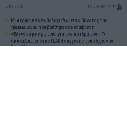
07.08.2026
ΕΛΈΝΗ ΚΑΡΑΘΆΝΟΥ
Μυστράς: Από παθολογικά αίτια ο θάνατος του
ηλικιωμένου που βρέθηκε σε καταψύκτη
«Έλεγε να μην ρωτούν για τον πατέρα του»: Τι
αποκαλύπτει στον FLASH συγγενής του 55χρονου
ξενοδόχου