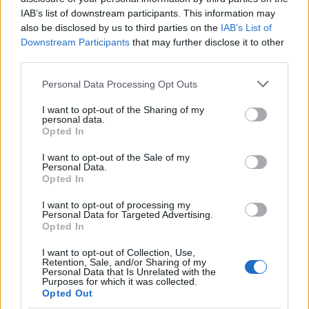
IAB’s list of downstream participants. This information may
also be disclosed by us to third parties on the
IAB’s List of
Downstream Participants
that may further disclose it to other
third parties.
Please note that this website/app uses one or more Google
Personal Data Processing Opt Outs
services and may gather and store information including but
not limited to your visit or usage behaviour. You may click to
I want to opt-out of the Sharing of my
personal data.
grant or deny consent to Google and its third-party tags to
Opted In
use your data for below specified purposes in below Google
consent section.
I want to opt-out of the Sale of my
Personal Data.
Opted In
I want to opt-out of processing my
Personal Data for Targeted Advertising.
Συνολικά
84
Lidlers
και 18
mini
Lidlers
(παιδιά
Opted In
εργαζομένων) ένωσαν τις δυνάμεις τους,
I want to opt-out of Collection, Use,
Retention, Sale, and/or Sharing of my
συλλέγοντας
150,5 κιλά απορριμμάτων
:
Personal Data that Is Unrelated with the
Purposes for which it was collected.
Opted Out
Θεσσαλονίκη - Αγία Τριάδα:
42 κιλά (κυρίως