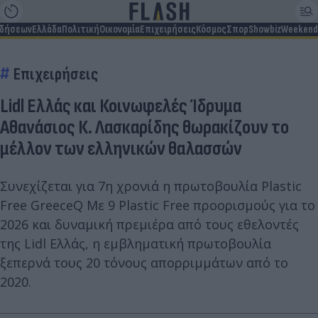
ιδήσεων
Ελλάδα
Πολιτική
Οικονομία
Επιχειρήσεις
Κόσμος
Σπορ
Showbiz
Weekend
Επιχειρήσεις
Lidl Ελλάς και Κοινωφελές Ίδρυμα
Αθανάσιος Κ. Λασκαρίδης θωρακίζουν το
μέλλον των ελληνικών θαλασσών
Συνεχίζεται για 7η χρονιά η πρωτοβουλία Plastic
Free GreeceQ Με 9 Plastic Free προορισμούς για το
2026 και δυναμική πρεμιέρα από τους εθελοντές
της Lidl Ελλάς, η εμβληματική πρωτοβουλία
ξεπερνά τους 20 τόνους απορριμμάτων από το
2020.