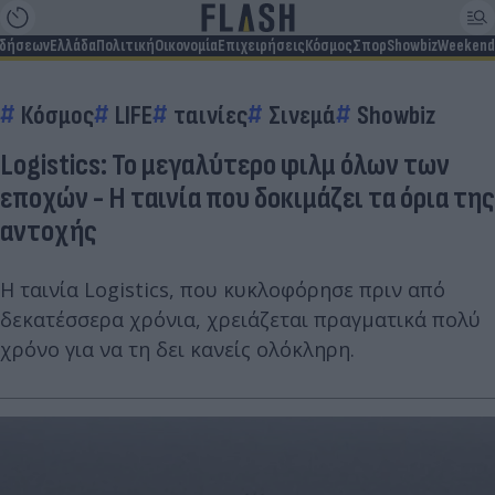
ιδήσεων
Ελλάδα
Πολιτική
Οικονομία
Επιχειρήσεις
Κόσμος
Σπορ
Showbiz
Weekend
Κόσμος
LIFE
ταινίες
Σινεμά
Showbiz
Logistics: Το μεγαλύτερο φιλμ όλων των
εποχών - Η ταινία που δοκιμάζει τα όρια της
αντοχής
Η ταινία Logistics, που κυκλοφόρησε πριν από
δεκατέσσερα χρόνια, χρειάζεται πραγματικά πολύ
χρόνο για να τη δει κανείς ολόκληρη.