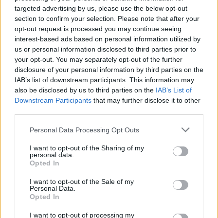
targeted advertising by us, please use the below opt-out
section to confirm your selection. Please note that after your
opt-out request is processed you may continue seeing
interest-based ads based on personal information utilized by
us or personal information disclosed to third parties prior to
your opt-out. You may separately opt-out of the further
disclosure of your personal information by third parties on the
IAB’s list of downstream participants. This information may
also be disclosed by us to third parties on the
IAB’s List of
Downstream Participants
that may further disclose it to other
third parties.
Το αποτέλεσμα; Μια ταινία που μοιάζει να μην έχει
Please note that this website/app uses one or more Google
τέλος — κυριολεκτικά.
Personal Data Processing Opt Outs
services and may gather and store information including but
not limited to your visit or usage behaviour. You may click to
I want to opt-out of the Sharing of my
personal data.
Η «υπόθεση» που ξεκινά από το τέλος
grant or deny consent to Google and its third-party tags to
Opted In
use your data for below specified purposes in below Google
Το Logistics δεν ακολουθεί κλασική αφήγηση.
consent section.
I want to opt-out of the Sale of my
Personal Data.
Αντίθετα, ξεκινά από ένα απλό ερώτημα:
Opted In
I want to opt-out of processing my