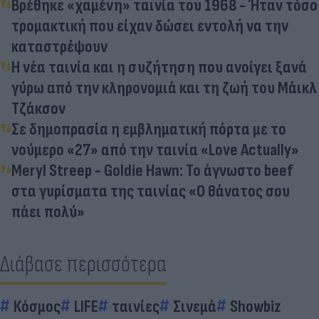
Βρέθηκε «χαμένη» ταινία του 1968 - Ήταν τόσο
τρομακτική που είχαν δώσει εντολή να την
καταστρέψουν
Η νέα ταινία και η συζήτηση που ανοίγει ξανά
γύρω από την κληρονομιά και τη ζωή του Μάικλ
Τζάκσον
Σε δημοπρασία η εμβληματική πόρτα με το
νούμερο «27» από την ταινία «Love Actually»
Meryl Streep - Goldie Hawn: Το άγνωστο beef
στα γυρίσματα της ταινίας «Ο θάνατος σου
πάει πολύ»
Διάβασε περισσότερα
Κόσμος
LIFE
ταινίες
Σινεμά
Showbiz