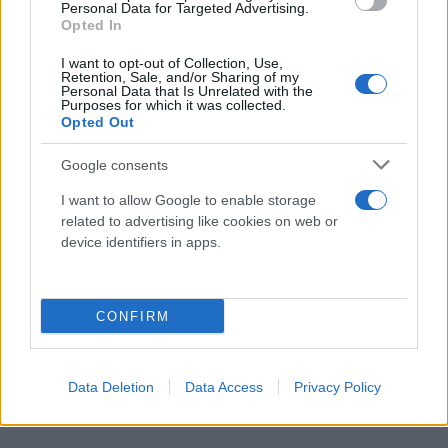
«Από πού προέρχονται όλα τα ηλεκτρονικά μας
Personal Data for Targeted Advertising.
Opted In
αντικείμενα;» Για να απαντήσουν, οι δημιουργοί
επέλεξαν έναν απρόσμενο «πρωταγωνιστή»: έναν
I want to opt-out of Collection, Use,
Retention, Sale, and/or Sharing of my
βηματομετρητή.
Personal Data that Is Unrelated with the
Purposes for which it was collected.
Opted Out
Ένα ταξίδι αντίστροφο στον χρόνο και τον πλανήτη
Google consents
Η ταινία ξεκινά από ένα κατάστημα στη Στοκχόλμη
I want to allow Google to enable storage
και, αντί να προχωρά μπροστά, κάνει κάτι σχεδόν
related to advertising like cookies on web or
υπνωτιστικό: κινείται προς τα πίσω στον χρόνο στο
device identifiers in apps.
εργοστάσιο της Κίνας όπου και κατασκευάστηκε.
CONFIRM
Ο θεατής ακολουθεί τη διαδρομή του προϊόντος
μέσα από φορτηγά, τρένα, τεράστια εμπορικά
πλοία και εργοστάσια στην Κίνα, μέχρι την αρχική
Data Deletion
Data Access
Privacy Policy
του παραγωγή.