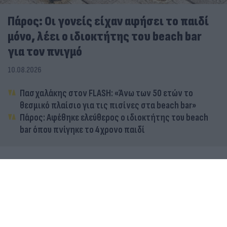
Πάρος: Οι γονείς είχαν αφήσει το παιδί
μόνο, λέει ο ιδιοκτήτης του beach bar
για τον πνιγμό
10.08.2026
Πασχαλάκης στον FLASH: «Άνω των 50 ετών το
θεσμικό πλαίσιο για τις πισίνες στα beach bar»
Πάρος: Αφέθηκε ελεύθερος ο ιδιοκτήτης του beach
bar όπου πνίγηκε το 4χρονο παιδί