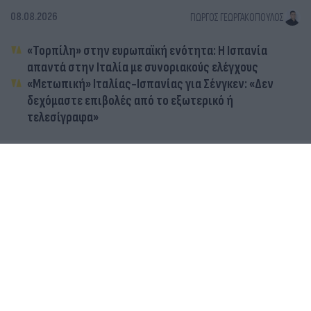
08.08.2026
ΓΙΏΡΓΟΣ ΓΕΩΡΓΑΚΌΠΟΥΛΟΣ
«Τορπίλη» στην ευρωπαϊκή ενότητα: Η Ισπανία
απαντά στην Ιταλία με συνοριακούς ελέγχους
«Μετωπική» Ιταλίας-Ισπανίας για Σένγκεν: «Δεν
δεχόμαστε επιβολές από το εξωτερικό ή
τελεσίγραφα»