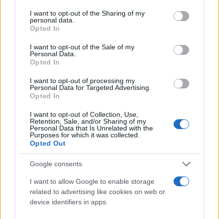
services and may gather and store information including but
not limited to your visit or usage behaviour. You may click to
I want to opt-out of the Sharing of my
personal data.
grant or deny consent to Google and its third-party tags to
Opted In
use your data for below specified purposes in below Google
consent section.
I want to opt-out of the Sale of my
Personal Data.
Opted In
I want to opt-out of processing my
Personal Data for Targeted Advertising.
Opted In
Η πυρκαγιά ξεκίνησε σε σημείο με ξερά χόρτα και
πλέον, κατά κύριο λόγο, εξελίσσεται σε δασική
I want to opt-out of Collection, Use,
Retention, Sale, and/or Sharing of my
έκταση, με δυσκολία προσέγγισης από τις επίγειες
Personal Data that Is Unrelated with the
Purposes for which it was collected.
δυνάμεις και έχει αναπτύξει δυναμική με ισχυρό
Opted Out
πυροθερμικό φορτίο.
Google consents
Ο επί τόπου συντονισμός όλων των δυνάμεων
I want to allow Google to enable storage
πυρόσβεσης, πραγματοποιείται από το Κινητό
related to advertising like cookies on web or
device identifiers in apps.
Επιχειρησιακό Κέντρο ΟΛΥΜΠΟΣ, ενώ στην