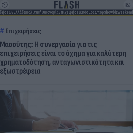
ιδήσεων
Ελλάδα
Πολιτική
Οικονομία
Επιχειρήσεις
Κόσμος
Σπορ
Showbiz
Weekend
Επιχειρήσεις
Μασούτης: Η συνεργασία για τις
επιχειρήσεις είναι το όχημα για καλύτερη
χρηματοδότηση, ανταγωνιστικότητα και
εξωστρέφεια