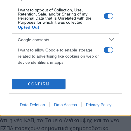
κοινές πρωτοβουλίες για την ανάδειξη της
γαστρονομικής ταυτότητας του τόπου, για τη
I want to opt-out of Collection, Use,
Retention, Sale, and/or Sharing of my
δημιουργία τοπικών συμφώνων ποιότητας, για την
Personal Data that Is Unrelated with the
Purposes for which it was collected.
πιστοποίηση των επιχειρήσεων που αξιοποιούν
Opted Out
τοπικά προϊόντα κ.ά. και κυρίως, χρειάζεται ένα
εξειδικευμένο πλαίσιο κινήτρων στις τοπικές
Google consents
επιχειρήσεις για την ανάπτυξη διαφορετικών
I want to allow Google to enable storage
δραστηριοτήτων: π.χ. αγροδιατροφή,
related to advertising like cookies on web or
αγροτουρισμός, πολιτιστικός και θρησκευτικός
device identifiers in apps.
τουρισμός κ.λπ.
CONFIRM
Ο ίδιος σημείωσε ότι χρειάζεται, βεβαίως, και
μεγαλύτερη έμφαση από την πλευρά της Πολιτείας
στην ανάπτυξη των αναγκαίων υποδομών, στον
Data Deletion
Data Access
Privacy Policy
αγροτικό τομέα, στις μεταφορές κ.λπ. ενώ τόνισε
ότι η νέα ΚΑΠ, το Ταμείο Ανάκαμψης και το νέο
ΕΣΠΑ παρέχουν σημαντικά χρηματοδοτικά