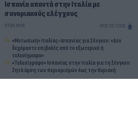
Ισπανία απαντά στην Ιταλία με
συνοριακούς ελέγχους
07.08.2026
ΧΡΉΣΤΟΣ ΤΈΛΙΟΣ
«Μετωπική» Ιταλίας-Ισπανίας για Σένγκεν: «Δεν
δεχόμαστε επιβολές από το εξωτερικό ή
τελεσίγραφα»
«Τελεσίγραφο» Ισπανίας στην Ιταλία για τη Σένγκεν:
Ζητά άρση των περιορισμών έως την Κυριακή