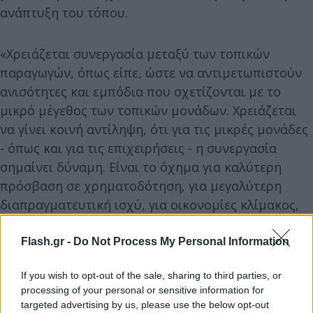
ανάπτυξη του τόπου.
«Χρειάζεται συνεργασία μεταξύ των τοπικών
παραγωγών, όπως είπε, ώστε να αντιμετωπιστούν
ανισότητες και εμπόδια που σχετίζονται με το
μικρό μέγεθος των τοπικών μονάδων. Χρειάζεται
να γίνει κοινή αντίληψη, ότι για τις μικρές μονάδες
- όπως και για τις επιχειρήσεις - η συνεργασία
σημαίνει δύναμη. Είναι το όχημα για καλύτερη
πρόσβαση σε χρηματοδότηση, για μεγαλύτερη
διαπραγματευτική ισχύ, για οικονομίες κλίμακος,
για καινοτομία, για ανταγωνιστικότητα και
εξωστρέφεια. Χρειάζεται οργανωμένο πλάνο, με
Flash.gr -
Do Not Process My Personal Information
σύγχρονες μεθόδους προώθησης των τοπικών
If you wish to opt-out of the sale, sharing to third parties, or
προϊόντων στην εγχώρια και τη διεθνή αγορά.
processing of your personal or sensitive information for
Χρειάζεται επένδυση στη γνώση, σε σύγχρονες
targeted advertising by us, please use the below opt-out