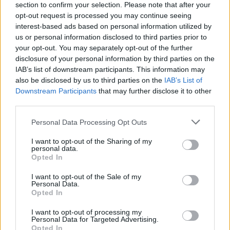
τεχνικές παραγωγής και τυποποίησης».
section to confirm your selection. Please note that after your
opt-out request is processed you may continue seeing
interest-based ads based on personal information utilized by
Σημείωσε ο πρόεδρος ότι, σε αυτό το πλαίσιο, η
us or personal information disclosed to third parties prior to
Κεντρική Ένωση Επιμελητηρίων Ελλάδος στηρίζει
your opt-out. You may separately opt-out of the further
disclosure of your personal information by third parties on the
την πρόταση του Επιμελητηρίου Λακωνίας, για
IAB’s list of downstream participants. This information may
ίδρυση πανεπιστημιακού τμήματος Ελαιοκομίας με
also be disclosed by us to third parties on the
IAB’s List of
έδρα την περιοχή ενώ πρόσθεσε ότι χρειάζεται η
Downstream Participants
that may further disclose it to other
τοπική παραγωγή να αναπτύξει ισχυρότερους
third parties.
δεσμούς με τον τουρισμό, ώστε να αποτελέσει
Please note that this website/app uses one or more Google
Personal Data Processing Opt Outs
μέρος της εμπειρίας των επισκεπτών κατά τη
services and may gather and store information including but
not limited to your visit or usage behaviour. You may click to
I want to opt-out of the Sharing of my
διάρκεια της παραμονής τους στον τόπο. «Αυτό,
personal data.
grant or deny consent to Google and its third-party tags to
όπως είπε, θα συμβάλει και στην ευρύτερη
Opted In
use your data for below specified purposes in below Google
ενίσχυση της αναγνωρισιμότητας και του brand
consent section.
I want to opt-out of the Sale of my
Personal Data.
name τους στις διεθνείς αγορές».
Opted In
I want to opt-out of processing my
Ο πρόεδρος πρόσθεσε ότι χρειάζεται να υπάρξουν
Personal Data for Targeted Advertising.
Opted In