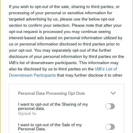
If you wish to opt-out of the sale, sharing to third parties, or
«Χρειάζεται πολιτική ανακωχή. Οι λογαριασμοί του
processing of your personal or sensitive information for
φωτός και του αερίου δεν έχουν ούτε αριστερή,
targeted advertising by us, please use the below opt-out
ούτε δεξιά απόχρωση», δήλωσε χαρακτηριστικά ο
section to confirm your selection. Please note that after your
γραμματέας της Λέγκα.
opt-out request is processed you may continue seeing
interest-based ads based on personal information utilized by
us or personal information disclosed to third parties prior to
your opt-out. You may separately opt-out of the further
disclosure of your personal information by third parties on the
IAB’s list of downstream participants. This information may
also be disclosed by us to third parties on the
IAB’s List of
Downstream Participants
that may further disclose it to other
third parties.
Please note that this website/app uses one or more Google
Personal Data Processing Opt Outs
services and may gather and store information including but
not limited to your visit or usage behaviour. You may click to
I want to opt-out of the Sharing of my
personal data.
grant or deny consent to Google and its third-party tags to
Opted In
use your data for below specified purposes in below Google
consent section.
I want to opt-out of the Sale of my
Personal Data.