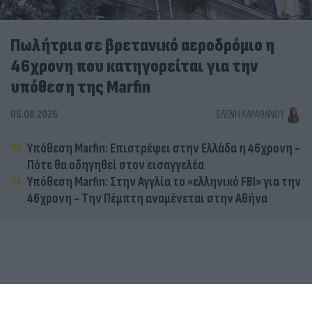
Πωλήτρια σε βρετανικό αεροδρόμιο η
46χρονη που κατηγορείται για την
υπόθεση της Marfin
06.08.2026
ΕΛΈΝΗ ΚΑΡΑΘΆΝΟΥ
Υπόθεση Marfin: Επιστρέφει στην Ελλάδα η 46χρονη -
Πότε θα οδηγηθεί στον εισαγγελέα
Υπόθεση Marfin: Στην Αγγλία το «ελληνικό FBI» για την
46χρονη - Την Πέμπτη αναμένεται στην Αθήνα