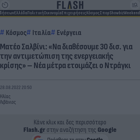
ιδήσεων
Ελλάδα
Πολιτική
Οικονομία
Επιχειρήσεις
Κόσμος
Σπορ
Showbiz
Weekend
Κόσμος
Ιταλία
Ενέργεια
Ματέο Σαλβίνι: «Να διαθέσουμε 30 δισ. για
την αντιμετώπιση της ενεργειακής
κρίσης» – Νέα μέτρα ετοιμάζει ο Ντράγκι
28.08.2022 20:50
Ηλίας
Λιβάνιος
Κάνε κλικ και δες περισσότερο
Flash.gr
στην αναζήτηση της
Google