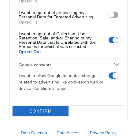
Opted In
I want to opt-out of processing my
Personal Data for Targeted Advertising.
Opted In
I want to opt-out of Collection, Use,
Retention, Sale, and/or Sharing of my
Personal Data that Is Unrelated with the
Purposes for which it was collected.
Opted Out
Google consents
I want to allow Google to enable storage
related to advertising like cookies on web or
device identifiers in apps.
Σύμφωνα με τα ιταλικά μέσα ενημέρωσης, μέσα
CONFIRM
στην εβδομάδα η κυβέρνηση του Μάριο Ντράγκι
πρόκειται να λάβει νέα μέτρα στήριξης των
επιχειρήσεων και των πιο ευάλωτων οικονομικά
Data Deletion
Data Access
Privacy Policy