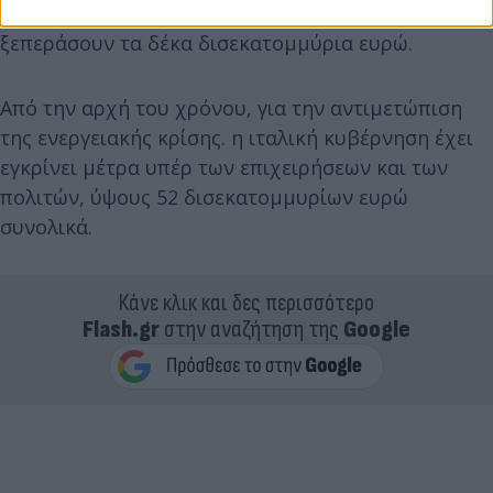
νοικοκυριών, τα οποία όμως δεν αναμένεται να
ξεπεράσουν τα δέκα δισεκατομμύρια ευρώ.
Από την αρχή του χρόνου, για την αντιμετώπιση
της ενεργειακής κρίσης. η ιταλική κυβέρνηση έχει
εγκρίνει μέτρα υπέρ των επιχειρήσεων και των
πολιτών, ύψους 52 δισεκατομμυρίων ευρώ
συνολικά.
Κάνε κλικ και δες περισσότερο
Flash.gr
στην αναζήτηση της
Google