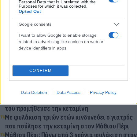
Personal Data that Is Unrelated with the
Purposes for which it was collected.
Opted Out
Κάνε κλικ και δες περισσότερο
Flash.gr
στην αναζήτηση της
Google
Google consents
I want to allow Google to enable storage
related to advertising like cookies on web or
device identifiers in apps.
Διάβασε σχετικά
CONFIRM
15 χρόνια φυλάκιση στη «βασίλισσα της
κεταμίνης» για τον θάνατο του Μάθιου Πέρι
Data Deletion
Data Access
Privacy Policy
Μάθιου Πέρι: Φυλακή 30 μηνών στον γιατρό που
του προμήθευσε την κεταμίνη
Με φυλάκιση τριών ετών κινδυνεύει ο γιατρός
που πούλησε την κεταμίνη στον Μάθιου Πέρι
Μάθιου Πέρι: Πάνω από 3 χρόνια φυλάκιση στον