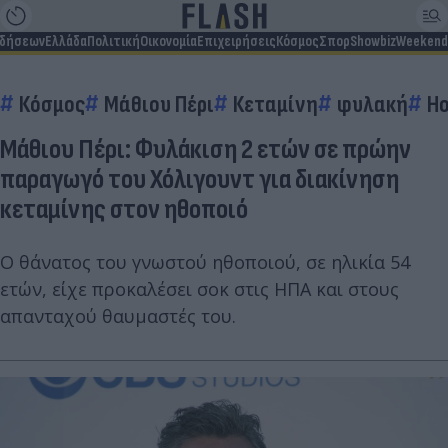
ιδήσεων
Ελλάδα
Πολιτική
Οικονομία
Επιχειρήσεις
Κόσμος
Σπορ
Showbiz
Weekend
Κόσμος
Μάθιου Πέρι
Κεταμίνη
φυλακή
Ho
Μάθιου Πέρι: Φυλάκιση 2 ετών σε πρώην
παραγωγό του Χόλιγουντ για διακίνηση
κεταμίνης στον ηθοποιό
Ο θάνατος του γνωστού ηθοποιού, σε ηλικία 54
ετών, είχε προκαλέσει σοκ στις ΗΠΑ και στους
απανταχού θαυμαστές του.