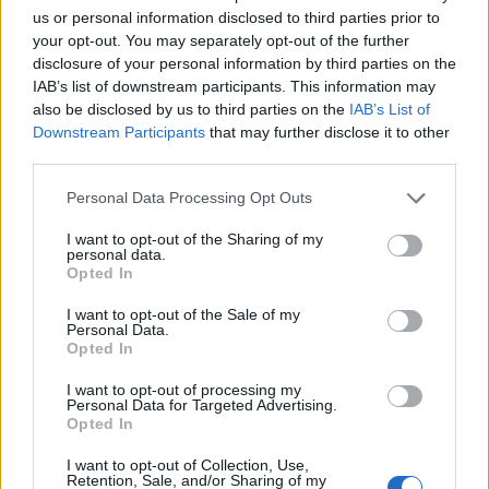
us or personal information disclosed to third parties prior to
your opt-out. You may separately opt-out of the further
disclosure of your personal information by third parties on the
IAB’s list of downstream participants. This information may
also be disclosed by us to third parties on the
IAB’s List of
Downstream Participants
that may further disclose it to other
third parties.
Please note that this website/app uses one or more Google
Personal Data Processing Opt Outs
services and may gather and store information including but
not limited to your visit or usage behaviour. You may click to
I want to opt-out of the Sharing of my
personal data.
grant or deny consent to Google and its third-party tags to
Opted In
use your data for below specified purposes in below Google
consent section.
I want to opt-out of the Sale of my
Personal Data.
Opted In
I want to opt-out of processing my
Personal Data for Targeted Advertising.
Opted In
Πηγή: ΑΠΕ-ΜΠΕ
I want to opt-out of Collection, Use,
Retention, Sale, and/or Sharing of my