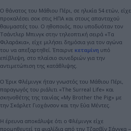
Ο θάνατος του Μάθιου Πέρι, σε ηλικία 54 ετών, είχε
προκαλέσει σοκ στις ΗΠΑ και στους απανταχού
θαυμαστές του. Ο ηθοποιός, που υποδυόταν τον
Τσάντλερ Μπινγκ στην τηλεοπτική σειρά «Τα
Φιλαράκια», είχε μιλήσει δημόσια για τον αγώνα
του να απεξαρτηθεί. Έπαιρνε
κεταμίνη
υπό
επίβλεψη, στο πλαίσιο συνεδριών για την
αντιμετώπιση της κατάθλιψης.
Ο Έρικ Φλέμινγκ ήταν γνωστός του Μάθιου Πέρι,
παραγωγός του ριάλιτι «The Surreal Life» και
σκηνοθέτης της ταινίας «My Brother the Pig» με
την Σκάρλετ Γιοχάνσον και την Εύα Μέντες.
Η έρευνα αποκάλυψε ότι ο Φλέμινγκ είχε
προμηθευτεί τα φιαλίδια από την Τζασβίν Σάνγκα –