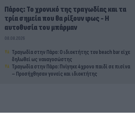
Πάρος: Το χρονικό της τραγωδίας και τα
τρία σημεία που θα ρίξουν φως - Η
αυτοθυσία του μπάρμαν
08.08.2026
Τραγωδία στην Πάρο: Ο ιδιοκτήτης του beach bar είχε
δηλωθεί ως ναυαγοσώστης
Τραγωδία στην Πάρο: Πνίγηκε 4χρονο παιδί σε πισίνα
– Προσήχθησαν γονείς και ιδιοκτήτης