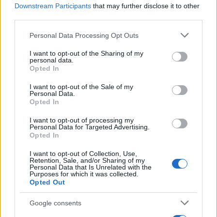
Downstream Participants
that may further disclose it to other
third parties.
Please note that this website/app uses one or more Google
Personal Data Processing Opt Outs
services and may gather and store information including but
not limited to your visit or usage behaviour. You may click to
I want to opt-out of the Sharing of my
personal data.
grant or deny consent to Google and its third-party tags to
Opted In
use your data for below specified purposes in below Google
consent section.
I want to opt-out of the Sale of my
Personal Data.
Opted In
I want to opt-out of processing my
Personal Data for Targeted Advertising.
Opted In
I want to opt-out of Collection, Use,
Retention, Sale, and/or Sharing of my
Personal Data that Is Unrelated with the
Purposes for which it was collected.
Opted Out
Οι στίχοι του εμβατηρίου:
Google consents