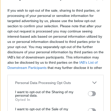
If you wish to opt-out of the sale, sharing to third parties, or
processing of your personal or sensitive information for
targeted advertising by us, please use the below opt-out
section to confirm your selection. Please note that after your
opt-out request is processed you may continue seeing
interest-based ads based on personal information utilized by
us or personal information disclosed to third parties prior to
your opt-out. You may separately opt-out of the further
disclosure of your personal information by third parties on the
IAB’s list of downstream participants. This information may
also be disclosed by us to third parties on the
IAB’s List of
Downstream Participants
that may further disclose it to other
third parties.
Please note that this website/app uses one or more Google
Personal Data Processing Opt Outs
services and may gather and store information including but
not limited to your visit or usage behaviour. You may click to
I want to opt-out of the Sharing of my
personal data.
grant or deny consent to Google and its third-party tags to
Opted In
use your data for below specified purposes in below Google
consent section.
I want to opt-out of the Sale of my