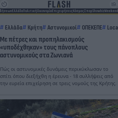
ιδήσεων
Ελλάδα
Πολιτική
Οικονομία
Επιχειρήσεις
Κόσμος
Σπορ
Showbiz
Weekend
Ελλάδα
Κρήτη
Αστυνομικοί
ΟΠΕΚΕΠΕ
Loca
Με πέτρες και προπηλακισμούς
«υποδέχθηκαν» τους πάνοπλους
αστυνομικούς στα Ζωνιανά
Πώς οι αστυνομικές δυνάμεις περικύκλωσαν το
σπίτι όπου διεξήχθη η έρευνα - 18 συλλήψεις από
την ευρεία επιχείρηση σε τρεις νομούς της Κρήτης.