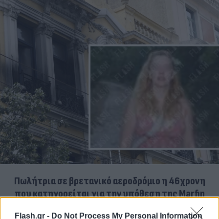
Πωλήτρια σε βρετανικό αεροδρόμιο η 46χρονη
που κατηγορείται για την υπόθεση της Marfin
06.08.2026
ΕΛΈΝΗ ΚΑΡΑΘΆΝΟΥ
Flash.gr -
Do Not Process My Personal Information