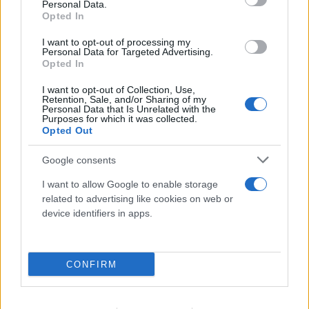
Personal Data.
Opted In
Αντιδράσεις στα social για το θάνατο του
I want to opt-out of processing my
Personal Data for Targeted Advertising.
κουταβιού που ζούσε με λύκους - Τι απαντά ο δρ
Opted In
Ζωολογίας
I want to opt-out of Collection, Use,
06.08.2026
Retention, Sale, and/or Sharing of my
Personal Data that Is Unrelated with the
Purposes for which it was collected.
Opted Out
Google consents
I want to allow Google to enable storage
related to advertising like cookies on web or
device identifiers in apps.
CONFIRM