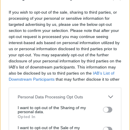
If you wish to opt-out of the sale, sharing to third parties, or
processing of your personal or sensitive information for
targeted advertising by us, please use the below opt-out
section to confirm your selection. Please note that after your
opt-out request is processed you may continue seeing
interest-based ads based on personal information utilized by
us or personal information disclosed to third parties prior to
your opt-out. You may separately opt-out of the further
disclosure of your personal information by third parties on the
IAB’s list of downstream participants. This information may
also be disclosed by us to third parties on the
IAB’s List of
Downstream Participants
that may further disclose it to other
third parties.
Please note that this website/app uses one or more Google
Personal Data Processing Opt Outs
services and may gather and store information including but
not limited to your visit or usage behaviour. You may click to
I want to opt-out of the Sharing of my
personal data.
grant or deny consent to Google and its third-party tags to
Opted In
use your data for below specified purposes in below Google
consent section.
I want to opt-out of the Sale of my