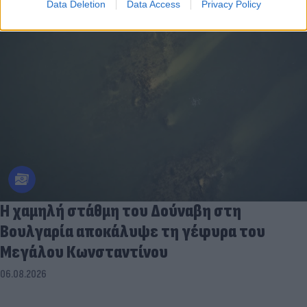
Data Deletion
Data Access
Privacy Policy
Η χαμηλή στάθμη του Δούναβη στη
Βουλγαρία αποκάλυψε τη γέφυρα του
Μεγάλου Κωνσταντίνου
06.08.2026