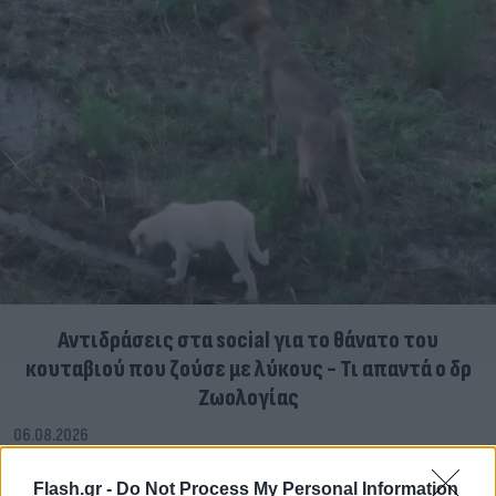
Αντιδράσεις στα social για το θάνατο του
κουταβιού που ζούσε με λύκους - Τι απαντά ο δρ
Ζωολογίας
06.08.2026
Flash.gr -
Do Not Process My Personal Information