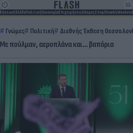
ιδήσεων
Ελλάδα
Πολιτική
Οικονομία
Επιχειρήσεις
Κόσμος
Σπορ
Showbiz
Weekend
Γνώμες
Πολιτική
Διεθνής Έκθεση Θεσσαλονί
Με πούλμαν, αεροπλάνα και... βαπόρια