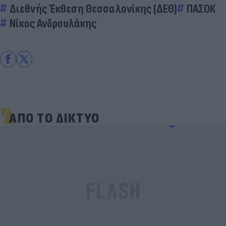
Διεθνής Έκθεση Θεσσαλονίκης (ΔΕΘ)
ΠΑΣΟΚ
Νίκος Ανδρουλάκης
ΑΠΟ ΤΟ ΔΙΚΤΥΟ
Skin dysmorphia: Όταν η εμμονή με το «τέλειο»
δέρμα αποτελεί πρόβλημα ψυχικής υγείας