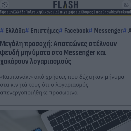
ιδήσεων
Ελλάδα
Πολιτική
Οικονομία
Επιχειρήσεις
Κόσμος
Σπορ
Showbiz
Weekend
Ελλάδα
Επιστήμες
Facebook
Messenger
Μεγάλη προσοχή: Απατεώνες στέλνουν
ψευδή μηνύματα στο Messenger και
χακάρουν λογαριασμούς
«Καμπανάκι» από χρήστες που δέχτηκαν μήνυμα
στα κινητά τους ότι ο λογαριασμός
απενεργοποιήθηκε προσωρινά.