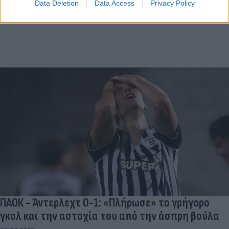
Data Deletion
Data Access
Privacy Policy
ΠΑΟΚ - Άντερλεχτ 0-1: «Πλήρωσε» το γρήγορο
γκολ και την αστοχία του από την άσπρη βούλα