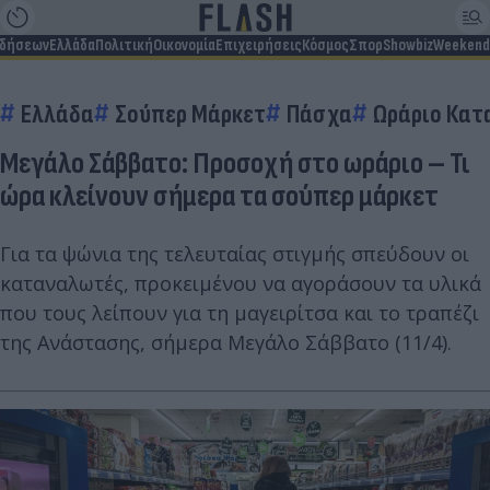
ιδήσεων
Ελλάδα
Πολιτική
Οικονομία
Επιχειρήσεις
Κόσμος
Σπορ
Showbiz
Weekend
Ελλάδα
Σούπερ Μάρκετ
Πάσχα
Ωράριο Κατ
Μεγάλο Σάββατο: Προσοχή στο ωράριο – Τι
ώρα κλείνουν σήμερα τα σούπερ μάρκετ
Για τα ψώνια της τελευταίας στιγμής σπεύδουν οι
καταναλωτές, προκειμένου να αγοράσουν τα υλικά
που τους λείπουν για τη μαγειρίτσα και το τραπέζι
της Ανάστασης, σήμερα Μεγάλο Σάββατο (11/4).