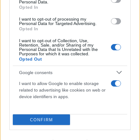
Personal Data.
Opted In
I want to opt-out of processing my
Personal Data for Targeted Advertising.
Opted In
I want to opt-out of Collection, Use,
Retention, Sale, and/or Sharing of my
Personal Data that Is Unrelated with the
Η χαμηλή στάθμη του Δούναβη στη
Purposes for which it was collected.
Opted Out
Βουλγαρία αποκάλυψε τη γέφυρα του
Μεγάλου Κωνσταντίνου
Google consents
06.08.2026
I want to allow Google to enable storage
related to advertising like cookies on web or
device identifiers in apps.
CONFIRM