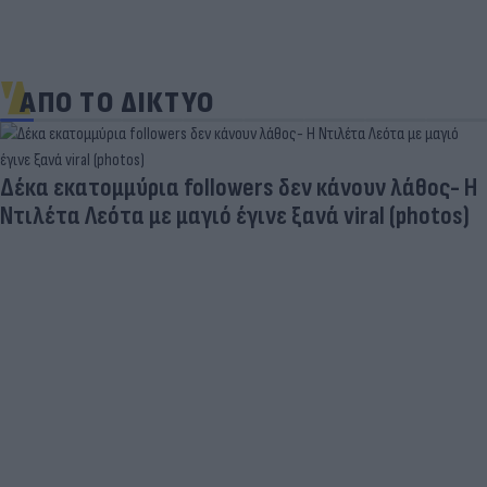
ΑΠΟ ΤΟ ΔΙΚΤΥΟ
Skin dysmorphia: Όταν η εμμονή με το «τέλειο»
δέρμα αποτελεί πρόβλημα ψυχικής υγείας