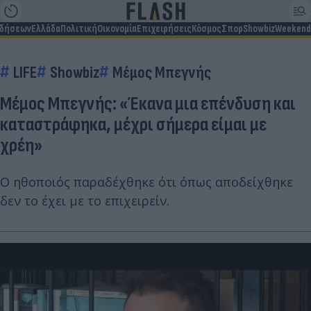
ιδήσεων
Ελλάδα
Πολιτική
Οικονομία
Επιχειρήσεις
Κόσμος
Σπορ
Showbiz
Weekend
LIFE
Showbiz
Μέμος Μπεγνής
Μέμος Μπεγνής: «Έκανα μια επένδυση και
καταστράφηκα, μέχρι σήμερα είμαι με
χρέη»
Ο ηθοποιός παραδέχθηκε ότι όπως αποδείχθηκε
δεν το έχει με το επιχειρείν.