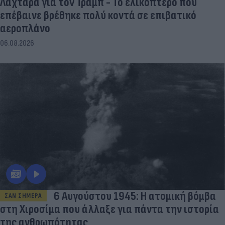
Λαχτάρα για τον Τραμπ - Το ελικόπτερο που
επέβαινε βρέθηκε πολύ κοντά σε επιβατικό
αεροπλάνο
06.08.2026
6 Αυγούστου 1945: Η ατομική βόμβα
ΣΑΝ ΣΗΜΕΡΑ
στη Χιροσίμα που άλλαξε για πάντα την ιστορία
της ανθρωπότητας