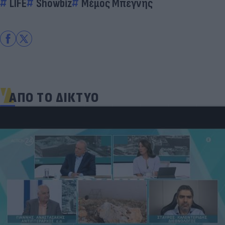
LIFE
Showbiz
Μέμος Μπεγνής
ΑΠΟ ΤΟ ΔΙΚΤΥΟ