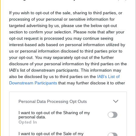
If you wish to opt-out of the sale, sharing to third parties, or
processing of your personal or sensitive information for
Ολική έκλειψη Ηλίου στις 12 Αυγούστου: 13
targeted advertising by us, please use the below opt-out
εντυπωσιακά φαινόμενα που αξίζει να
section to confirm your selection. Please note that after your
παρατηρήσετε
opt-out request is processed you may continue seeing
interest-based ads based on personal information utilized by
06.08.2026
ΧΡΙΣΤΌΔΟΥΛΟΣ ΣΚΟΎΝΤΑΣ
us or personal information disclosed to third parties prior to
your opt-out. You may separately opt-out of the further
disclosure of your personal information by third parties on the
IAB’s list of downstream participants. This information may
also be disclosed by us to third parties on the
IAB’s List of
Downstream Participants
that may further disclose it to other
third parties.
Please note that this website/app uses one or more Google
Personal Data Processing Opt Outs
services and may gather and store information including but
not limited to your visit or usage behaviour. You may click to
I want to opt-out of the Sharing of my
personal data.
grant or deny consent to Google and its third-party tags to
Opted In
use your data for below specified purposes in below Google
consent section.
I want to opt-out of the Sale of my