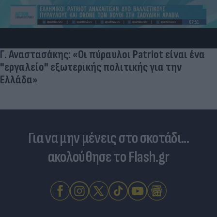
Νέο ράλι ανόδου στα καύσιμα: Πού κυμαίνονται
πλέον οι τιμές σε αμόλυβδη και ντίζελ
Για να μην μένεις στο σκοτάδι...
ακολούθησε το Flash.gr