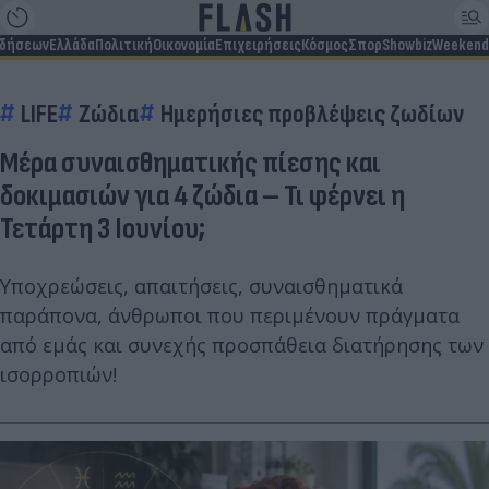
ιδήσεων
Ελλάδα
Πολιτική
Οικονομία
Επιχειρήσεις
Κόσμος
Σπορ
Showbiz
Weekend
LIFE
Ζώδια
Ημερήσιες προβλέψεις ζωδίων
Μέρα συναισθηματικής πίεσης και
δοκιμασιών για 4 ζώδια – Τι φέρνει η
Τετάρτη 3 Ιουνίου;
Υποχρεώσεις, απαιτήσεις, συναισθηματικά
παράπονα, άνθρωποι που περιμένουν πράγματα
από εμάς και συνεχής προσπάθεια διατήρησης των
ισορροπιών!