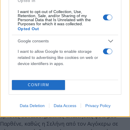
Opted In
εξελίσσονται όπως θα ήθελες. Παράλληλα η
αντίθεση με την Αφροδίτη από τον Καρκίνο φέρνει
I want to opt-out of Collection, Use,
Retention, Sale, and/or Sharing of my
ψυχική κόπωση, παρασκήνιο ή μία εσωτερική
Personal Data that Is Unrelated with the
Purposes for which it was collected.
απογοήτευση που δεν εκφράζεις εύκολα στους
Opted Out
άλλους. Η μέρα απαιτεί σωστή διαχείριση
Google consents
δυνάμεων.
I want to allow Google to enable storage
related to advertising like cookies on web or
AstroTip:
Δώσε προτεραιότητα στην ξεκούραση και
device identifiers in apps.
όχι μόνο στις υποχρεώσεις.
Παρθένος – Συναισθηματικά παράπονα και
CONFIRM
αποστάσεις
Data Deletion
Data Access
Privacy Policy
Η σημερινή Τετάρτη φέρνει στην επιφάνεια
αρκετές συναισθηματικές απαιτήσεις φίλε μου
Παρθένε, καθώς η Σελήνη από τον Αιγόκερω σε