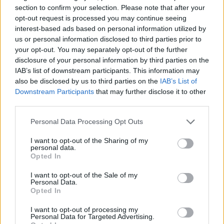
section to confirm your selection. Please note that after your
κατανόηση και λιγότερες αντιδράσεις.
opt-out request is processed you may continue seeing
interest-based ads based on personal information utilized by
AstroTip:
us or personal information disclosed to third parties prior to
Μην παίρνεις προσωπικά κάθε ψυχρή ή
your opt-out. You may separately opt-out of the further
απότομη συμπεριφορά των άλλων.
disclosure of your personal information by third parties on the
IAB’s list of downstream participants. This information may
also be disclosed by us to third parties on the
IAB’s List of
Λέων – Πίεση στην καθημερινότητα και
Downstream Participants
that may further disclose it to other
υποχρεώσεις
third parties.
Please note that this website/app uses one or more Google
Η Τετάρτη σε βρίσκει αρκετά φορτωμένο φίλε μου
Personal Data Processing Opt Outs
services and may gather and store information including but
Λέοντα, καθώς η Σελήνη από τον Αιγόκερω αυξάνει
not limited to your visit or usage behaviour. You may click to
I want to opt-out of the Sharing of my
personal data.
τις απαιτήσεις της καθημερινότητας και σε βάζει σε
grant or deny consent to Google and its third-party tags to
Opted In
διαδικασία να τρέξεις για δουλειές, υποχρεώσεις
use your data for below specified purposes in below Google
consent section.
και εκκρεμότητες που δεν παίρνουν άλλη αναβολή.
I want to opt-out of the Sale of my
Personal Data.
Το τετράγωνο της Σελήνης με τον Κρόνο από τον
Opted In
Κριό δημιουργεί εμπόδια σε μετακινήσεις,
I want to opt-out of processing my
επαγγελματικά σχέδια ή συνεννοήσεις που δεν
Personal Data for Targeted Advertising.