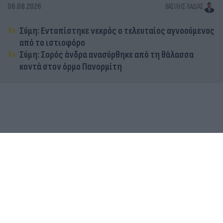
06.08.2026
ΒΑΣΊΛΗΣ ΛΑΔΙΆΣ
Σύμη: Εντοπίστηκε νεκρός ο τελευταίος αγνοούμενος
από το ιστιοφόρο
Σύμη: Σορός άνδρα ανασύρθηκε από τη θάλασσα
κοντά στον όρμο Πανορμίτη