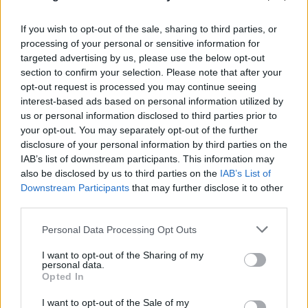
If you wish to opt-out of the sale, sharing to third parties, or
processing of your personal or sensitive information for
targeted advertising by us, please use the below opt-out
section to confirm your selection. Please note that after your
opt-out request is processed you may continue seeing
interest-based ads based on personal information utilized by
us or personal information disclosed to third parties prior to
your opt-out. You may separately opt-out of the further
disclosure of your personal information by third parties on the
IAB’s list of downstream participants. This information may
also be disclosed by us to third parties on the
IAB’s List of
Downstream Participants
that may further disclose it to other
third parties.
Please note that this website/app uses one or more Google
Personal Data Processing Opt Outs
services and may gather and store information including but
Πραγματογνώμονας για το τροχαίο στις
not limited to your visit or usage behaviour. You may click to
I want to opt-out of the Sharing of my
personal data.
Σέρρες: «Κάτι απέσπασε την προσοχή του
grant or deny consent to Google and its third-party tags to
Opted In
use your data for below specified purposes in below Google
οδηγού»
consent section.
I want to opt-out of the Sale of my