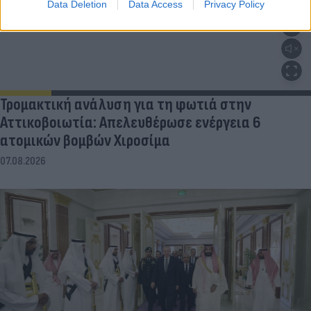
Data Deletion
Data Access
Privacy Policy
Τρομακτική ανάλυση για τη φωτιά στην
Αττικοβοιωτία: Απελευθέρωσε ενέργεια 6
ατομικών βομβών Χιροσίμα
07.08.2026