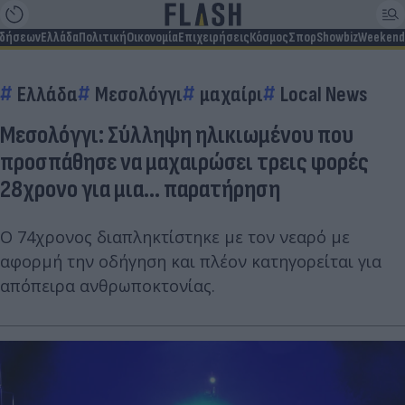
ιδήσεων
Ελλάδα
Πολιτική
Οικονομία
Επιχειρήσεις
Κόσμος
Σπορ
Showbiz
Weekend
Ελλάδα
Μεσολόγγι
μαχαίρι
Local News
Μεσολόγγι: Σύλληψη ηλικιωμένου που
προσπάθησε να μαχαιρώσει τρεις φορές
28χρονο για μια... παρατήρηση
Ο 74χρονος διαπληκτίστηκε με τον νεαρό με
αφορμή την οδήγηση και πλέον κατηγορείται για
απόπειρα ανθρωποκτονίας.