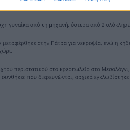
χη γυναίκα από τη μηχανή, ύστερα από 2 ολόκληρε
ν μεταφέρθηκε στην Πάτρα για νεκροψία, ενώ η κηδ
χώρι.
ιχτού περιστατικού στο κρεοπωλείο στο Μεσολόγγι,
ό συνθήκες που διερευνώνται, αρχικά εγκλωβίστηκε