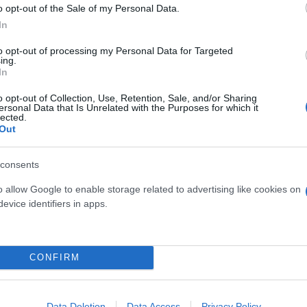
o opt-out of the Sale of my Personal Data.
In
to opt-out of processing my Personal Data for Targeted
ing.
In
o opt-out of Collection, Use, Retention, Sale, and/or Sharing
ersonal Data that Is Unrelated with the Purposes for which it
lected.
Out
consents
o allow Google to enable storage related to advertising like cookies on
evice identifiers in apps.
CONFIRM
Data Deletion
Data Access
Privacy Policy