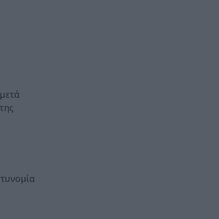
 μετά
της
στυνομία