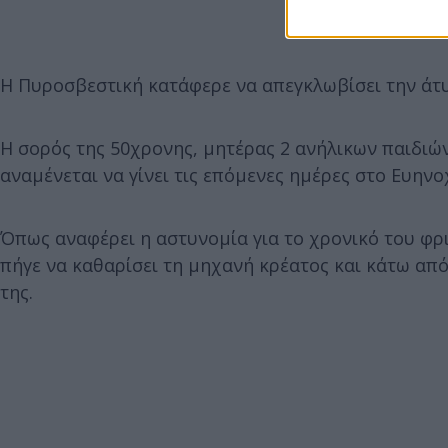
Η Πυροσβεστική κατάφερε να απεγκλωβίσει την άτυ
Η σορός της 50χρονης, μητέρας 2 ανήλικων παιδιώ
αναμένεται να γίνει τις επόμενες ημέρες στο Ευηνο
Όπως αναφέρει η αστυνομία για το χρονικό του φρ
πήγε να καθαρίσει τη μηχανή κρέατος και κάτω απ
της.