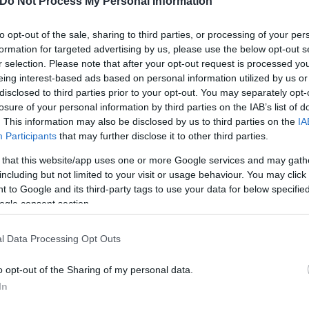
Do Not Process My Personal Information
to opt-out of the sale, sharing to third parties, or processing of your per
formation for targeted advertising by us, please use the below opt-out s
r selection. Please note that after your opt-out request is processed y
eing interest-based ads based on personal information utilized by us or
disclosed to third parties prior to your opt-out. You may separately opt-
losure of your personal information by third parties on the IAB’s list of
. This information may also be disclosed by us to third parties on the
IA
Participants
that may further disclose it to other third parties.
 that this website/app uses one or more Google services and may gath
including but not limited to your visit or usage behaviour. You may click 
άζουμε τον γενικό.
Ήταν κατεβασμένη η ασφάλεια
 to Google and its third-party tags to use your data for below specifi
 να το γυρίσει από την άλλη μεριά,
άθελά της έγι
ogle consent section.
 MEGA.
l Data Processing Opt Outs
o opt-out of the Sharing of my personal data.
In