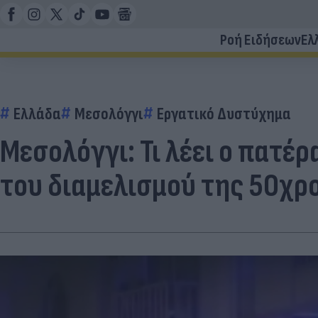
Ροή Ειδήσεων
Ελ
Ελλάδα
Μεσολόγγι
Εργατικό Δυστύχημα
Μεσολόγγι: Τι λέει ο πατέ
του διαμελισμού της 50χρ