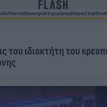
λάδα
Πολιτική
Οικονομία
Επιχειρήσεις
Κόσμος
Σπορ
Showb
ρας του ιδιοκτήτη του κρεο
ονης