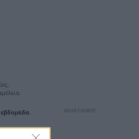
ίος,
αμέλεια.
 εβδομάδα.