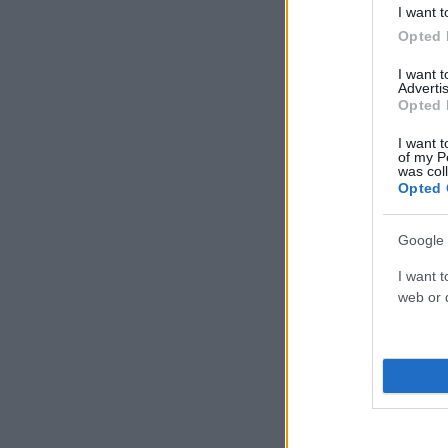
I want t
Opted 
I want 
Advertis
Opted 
I want t
of my P
was col
Opted 
Google 
I want t
web or d