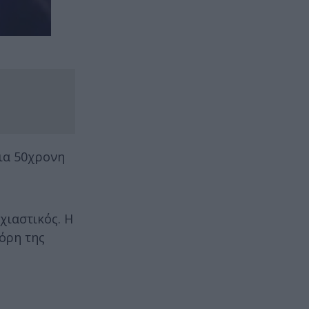
ια 50χρονη
χιαστικός. Η
όρη της