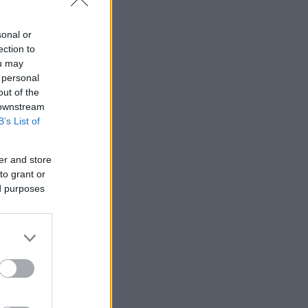
sonal or
ection to
ou may
 personal
out of the
 downstream
B’s List of
er and store
to grant or
, αλλά
ed purposes
νε αυτό που