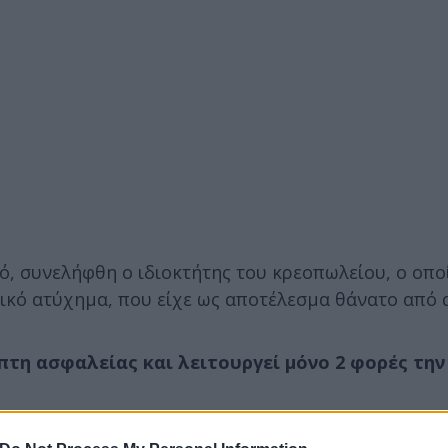
κό, συνελήφθη ο ιδιοκτήτης του κρεοπωλείου, ο οπο
τικό ατύχημα, που είχε ως αποτέλεσμα θάνατο από 
πτη ασφαλείας και λειτουργεί μόνο 2 φορές την