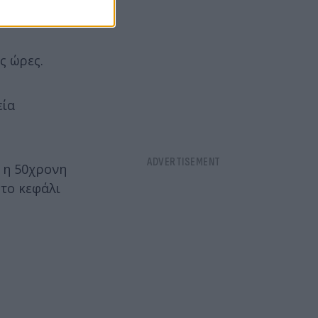
ς ώρες.
εία
 η 50χρονη
 το κεφάλι