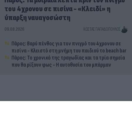
Πάρος: Τα μοιραία λεπτά πριν τον πνιγμό
του 4χρονου σε πισίνα - «Κλειδί» η
ύπαρξη ναυαγοσώστη
09.08.2026
ΚΏΣΤΑΣ ΠΑΠΑΔΌΠΟΥΛΟΣ
Πάρος: Βαρύ πένθος για τον πνιγμό του 4χρονου σε
πισίνα - Κλειστό στη μνήμη του παιδιού το beach bar
Πάρος: Το χρονικό της τραγωδίας και τα τρία σημεία
που θα ρίξουν φως - Η αυτοθυσία του μπάρμαν