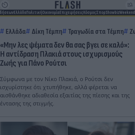
ιδήσεων
Ελλάδα
Πολιτική
Οικονομία
Επιχειρήσεις
Κόσμος
Σπορ
Showbiz
Weekend
Ελλάδα
Δίκη Τέμπη
Τραγωδία στα Τέμπη
Ζ
«Μην λες ψέματα δεν θα σας βγει σε καλό»:
Η αντίδραση Πλακιά στους ισχυρισμούς
Ζωής για Πάνο Ρούτσι
Σύμφωνα με τον Νίκο Πλακιά, ο Ρούτσι δεν
ισχυρίστηκε ότι χτυπήθηκε, αλλά φέρεται να
αισθάνθηκε αδιαθεσία εξαιτίας της πίεσης και της
έντασης της στιγμής.