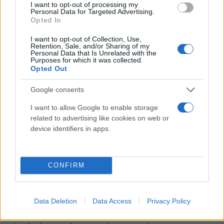
I want to opt-out of processing my
Personal Data for Targeted Advertising.
Opted In
I want to opt-out of Collection, Use,
Retention, Sale, and/or Sharing of my
Personal Data that Is Unrelated with the
Purposes for which it was collected.
Opted Out
Τι υποστηρίζει η Ζωή Κωνσταντοπούλου
Google consents
Η πρόεδρος της Πλεύσης Ελευθερίας έγραψε σε
I want to allow Google to enable storage
ανάρτησή της:
related to advertising like cookies on web or
device identifiers in apps.
«Στο βίντεο αστυνομικοί ασκούν βία στον Πάνο
Ρούτσι, τον εμποδίζουν να με προσεγγίσει, εμένα
CONFIRM
τη συνήγορό του, και τον απωθούν. Ελπίζω τώρα
όσοι κυβερνητικοί είπαν ότι «είναι ψέματα» να
ζητήσουν συγνώμη. Τα υπόλοιπα στην κρίση σας,
Data Deletion
Data Access
Privacy Policy
ως προς τη συντεταγμένη επιχείρηση να