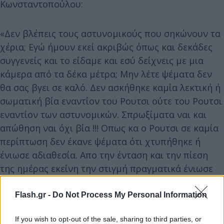
Κωνσταντοπούλου:
«Δεν βλέπεις τους αστυνομικούς που σηκώνουν τα
χέρια; Εγώ ήμουν εκεί ακριβώς όπως και δεκάδες
συγγενείς και το είδαμε και εσύ δείχνεις με μια
κάμερα από τα δέκα μέτρα; Μην λέτε ψέματα δεν
θα σας βγει σε καλό. Δεν ασκήθηκε καμία λεκτική ή
σωματική βία εναντίον του Ρουτσι ούτε του Ρουτσι
εναντίον των αστυνομικών. Σπρωξίματα ναι και
απώθηση ναι όχι βία !!! Οπως κα ο Ρουτσι σε καμία
περίπτωση δεν έκανε ψέματα ότι χτυπήθηκε ή
ένιωσε αδιαθεσία. Απο την ένταση και την πίεση
της ημέρας εκείνη την στιγμή πραγματικά ένιωσε
αδιαθεσία.
Flash.gr -
Do Not Process My Personal Information
If you wish to opt-out of the sale, sharing to third parties, or