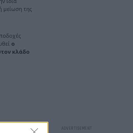
ην ίδια
ή μείωση της
αποδοχές
ουθεί
ο
στον κλάδο