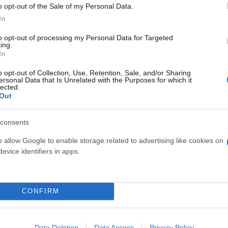
o opt-out of the Sale of my Personal Data.
In
to opt-out of processing my Personal Data for Targeted
ing.
In
o opt-out of Collection, Use, Retention, Sale, and/or Sharing
ersonal Data that Is Unrelated with the Purposes for which it
lected.
Out
consents
o allow Google to enable storage related to advertising like cookies on
evice identifiers in apps.
νοδική τάση. Το 2025 ο μέσος μισθός πλήρους απα
 σε σχέση με το 2019. Παράλληλα, σχεδόν δύο στου
.000 ευρώ, έναντι περίπου ενός στους δύο πριν α
CONFIRM
Data Deletion
Data Access
Privacy Policy