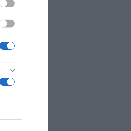
σχόλησης
ς τρεις
πό λίγα