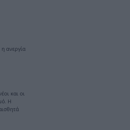
 η ανεργία
έοι και οι
μό. Η
αισθητά