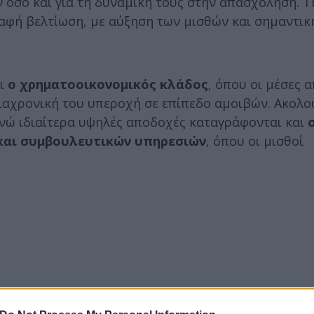
 όσο και για τη δυναμική τους στην απασχόληση. Τ
 σαφή βελτίωση, με αύξηση των μισθών και σημαντικ
αι
ο χρηματοοικονομικός κλάδος
, όπου οι μέσες 
διαχρονική του υπεροχή σε επίπεδο αμοιβών. Ακολ
ενώ ιδιαίτερα υψηλές αποδοχές καταγράφονται και
και συμβουλευτικών υπηρεσιών
, όπου οι μισθοί