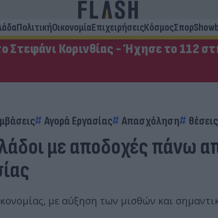
λάδα
Πολιτική
Οικονομία
Επιχειρήσεις
Κόσμος
Σπορ
Showb
ο Στεφάνι Κορινθίας - Ήχησε το 112 σ
υμβάσεις
Αγορά Εργασίας
Απασχόληση
θέσεις
κλάδοι με αποδοχές πάνω α
σίας
κονομίας, με αύξηση των μισθών και σημαντικ