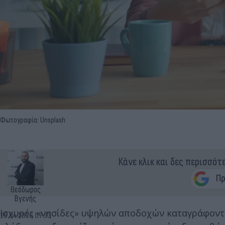
Φωτογραφία: Unsplash
Κάνε κλικ και δες περισσότ
Θεόδωρος
Βγενής
Ισχυρές «νησίδες» υψηλών αποδοχών καταγράφον
16.04.2026 07:33