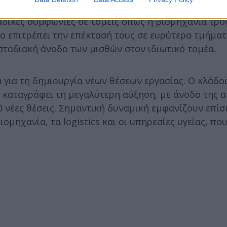
ποδοχών αναμένεται να διαδραματίσουν οι συλλογι
αδικές συμφωνίες σε τομείς όπως η βιομηχανία τρο
ιο επιτρέπει την επέκτασή τους σε ευρύτερα τμήματ
 σταδιακή άνοδο των μισθών στον ιδιωτικό τομέα.
α για τη δημιουργία νέων θέσεων εργασίας. Ο κλάδο
καταγράφει τη μεγαλύτερη αύξηση, με άνοδο της 
0 νέες θέσεις. Σημαντική δυναμική εμφανίζουν επίσ
μηχανία, τα logistics και οι υπηρεσίες υγείας, πο