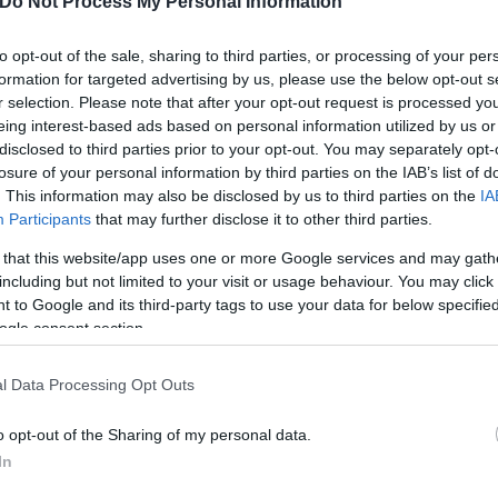
Do Not Process My Personal Information
to opt-out of the sale, sharing to third parties, or processing of your per
formation for targeted advertising by us, please use the below opt-out s
r selection. Please note that after your opt-out request is processed y
eing interest-based ads based on personal information utilized by us or
ται επίσης
οι δραστηριότητες έρευνας και ανάπ
disclosed to third parties prior to your opt-out. You may separately opt-
βιομηχανία
, όπου ο μέσος μισθός ξεπερνά τα 2.100
losure of your personal information by third parties on the IAB’s list of
. This information may also be disclosed by us to third parties on the
IA
ρουν μισθούς άνω των 2.000 ευρώ, αλλά εμφανίζουν
Participants
that may further disclose it to other third parties.
 that this website/app uses one or more Google services and may gath
including but not limited to your visit or usage behaviour. You may click 
αποδοχές υψηλότερες από τον μέσο όρο, γεγονός π
 to Google and its third-party tags to use your data for below specifi
ogle consent section.
ίζεται σε μεμονωμένες δραστηριότητες. Αξιοσημείω
κουν στη βιομηχανία και τη μεταποίηση, αναδεικνύ
l Data Processing Opt Outs
ισοδημάτων.
o opt-out of the Sharing of my personal data.
In