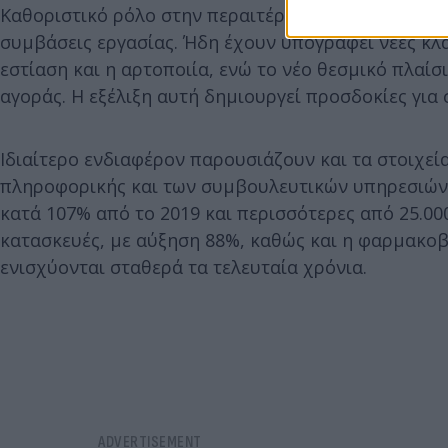
Καθοριστικό ρόλο στην περαιτέρω ενίσχυση των α
συμβάσεις εργασίας. Ήδη έχουν υπογραφεί νέες κλ
εστίαση και η αρτοποιία, ενώ το νέο θεσμικό πλαίσ
αγοράς. Η εξέλιξη αυτή δημιουργεί προσδοκίες για
Ιδιαίτερο ενδιαφέρον παρουσιάζουν και τα στοιχεί
πληροφορικής και των συμβουλευτικών υπηρεσιών 
κατά 107% από το 2019 και περισσότερες από 25.00
κατασκευές, με αύξηση 88%, καθώς και η φαρμακοβιο
ενισχύονται σταθερά τα τελευταία χρόνια.