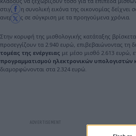
κλάδους να ξεχωρίζουν τόσο για τα επίπεδα μισθών
στιγμή, η συνολική εικόνα της οικονομίας δείχνει
ανεργίας σε σύγκριση με τα προηγούμενα χρόνια.
Στην κορυφή της μισθολογικής κατάταξης βρίσκετ
προσεγγίζουν τα 2.940 ευρώ, επιβεβαιώνοντας τη 
τομέας της ενέργειας
με μέσο μισθό 2.613 ευρώ, 
προγραμματισμού ηλεκτρονικών υπολογιστών 
διαμορφώνονται στα 2.324 ευρώ.