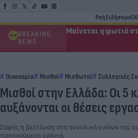
Ροή Ειδήσεων
Ελ
Μαίνεται η φωτιά στ
BREAKING
NEWS
Οικονομία
Μισθοί
Μισθωτοί
Συλλογικές Σ
Μισθοί στην Ελλάδα: Οι 5 
αυξάνονται οι θέσεις εργα
Σαφής η βελτίωση στη συνολική εικόνα της οι
προηγούμενα χρόνια.