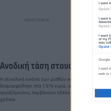
I want t
Opted 
I want 
Advertis
Opted 
I want t
of my P
was col
Opted 
Google 
Ανοδική τάση στους μισθούς
I want t
web or d
Η συνολική εικόνα των μισθών καταγράφει σαφή α
διαμορφώθηκε στα 1.516 ευρώ, αυξημένος κατά 20%
εργαζόμενους λαμβάνουν πλέον αποδοχές άνω των 1
χρόνια.