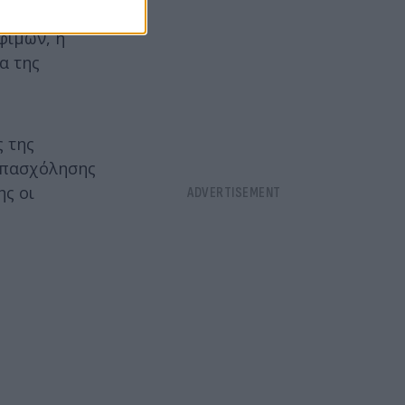
κές
φίμων, η
α της
ς της
απασχόλησης
ης οι
υ