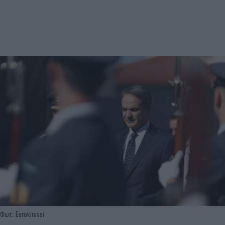
Φωτ.: Eurokinissi