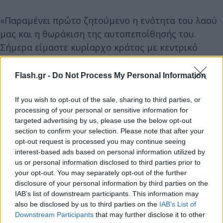
«Παραμένει πρώτο ζητούμενο η ενότητα του λαού
μας και η θωράκιση της αυτοπεποίθησής του.
Σήμερα είμαστε κυρίαρχο κράτος με κεντρικό
ευρωπαϊκό ρόλο, με ενωμένους πολίτες, με δυνατή
οικονομία και αυτό μας επιτρέπει να είμαστε
Flash.gr -
Do Not Process My Personal Information
παρόντες, όπου μας χρειάζεται ο ελληνισμός»,
πρόσθεσε ο πρωθυπουργός.
If you wish to opt-out of the sale, sharing to third parties, or
processing of your personal or sensitive information for
targeted advertising by us, please use the below opt-out
section to confirm your selection. Please note that after your
opt-out request is processed you may continue seeing
interest-based ads based on personal information utilized by
us or personal information disclosed to third parties prior to
your opt-out. You may separately opt-out of the further
disclosure of your personal information by third parties on the
IAB’s list of downstream participants. This information may
also be disclosed by us to third parties on the
IAB’s List of
Downstream Participants
that may further disclose it to other