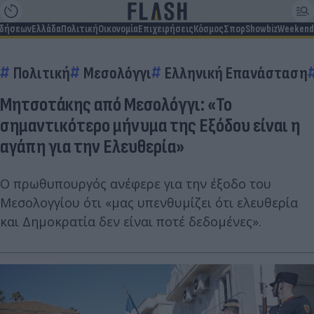
ιδήσεων
Ελλάδα
Πολιτική
Οικονομία
Επιχειρήσεις
Κόσμος
Σπορ
Showbiz
Weekend
Πολιτική
Μεσολόγγι
Ελληνική Επανάσταση
Μητσοτάκης από Μεσολόγγι: «Το
σημαντικότερο μήνυμα της Εξόδου είναι η
αγάπη για την Ελευθερία»
Ο πρωθυπουργός ανέφερε για την έξοδο του
Μεσολογγίου ότι «μας υπενθυμίζει ότι ελευθερία
και Δημοκρατία δεν είναι ποτέ δεδομένες».