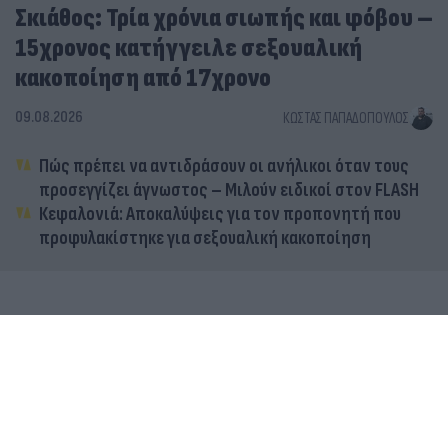
Σκιάθος: Τρία χρόνια σιωπής και φόβου –
15χρονος κατήγγειλε σεξουαλική
κακοποίηση από 17χρονο
09.08.2026
ΚΏΣΤΑΣ ΠΑΠΑΔΌΠΟΥΛΟΣ
Πώς πρέπει να αντιδράσουν οι ανήλικοι όταν τους
προσεγγίζει άγνωστος – Μιλούν ειδικοί στον FLASH
Κεφαλονιά: Αποκαλύψεις για τον προπονητή που
προφυλακίστηκε για σεξουαλική κακοποίηση