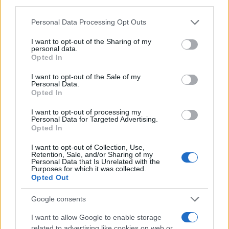
third parties.
Please note that this website/app uses one or more Google
Personal Data Processing Opt Outs
services and may gather and store information including but
not limited to your visit or usage behaviour. You may click to
I want to opt-out of the Sharing of my
personal data.
grant or deny consent to Google and its third-party tags to
Opted In
use your data for below specified purposes in below Google
consent section.
I want to opt-out of the Sale of my
Personal Data.
Opted In
I want to opt-out of processing my
Personal Data for Targeted Advertising.
Opted In
I want to opt-out of Collection, Use,
Retention, Sale, and/or Sharing of my
Personal Data that Is Unrelated with the
Purposes for which it was collected.
Opted Out
Google consents
I want to allow Google to enable storage
related to advertising like cookies on web or