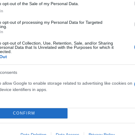
o opt-out of the Sale of my Personal Data.
In
to opt-out of processing my Personal Data for Targeted
ing.
In
o opt-out of Collection, Use, Retention, Sale, and/or Sharing
ersonal Data that Is Unrelated with the Purposes for which it
lected.
Out
consents
o allow Google to enable storage related to advertising like cookies on
evice identifiers in apps.
ass
CONFIRM
για τους δημόσιους υπαλλήλους
α τους δημοσίους υπαλλήλους, από 20 στα 50 ε
Data Deletion
Data Access
Privacy Policy