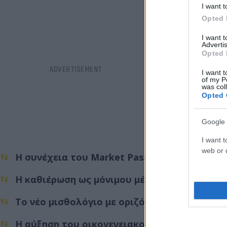
I want t
Opted 
I want 
Advertis
Opted 
I want t
of my P
was col
Opted 
Google 
I want t
web or d
Η συνέχεια του Market Pass
Η καθιέρωση ως μόνιμου μέτρου του Youth P
Το νέο μισθολόγιο με οριζόντιες αυξήσεις 
Η αύξηση του οικογενειακού επιδόματος γι