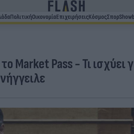
λάδα
Πολιτική
Οικονομία
Επιχειρήσεις
Κόσμος
Σπορ
Showb
ο Market Pass - Τι ισχύει γ
ανήγγειλε