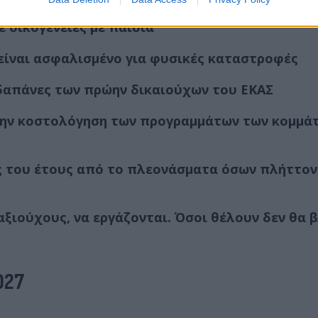
 οικογένειες με παιδιά
 είναι ασφαλισμένο για φυσικές καταστροφές
δαπάνες των πρώην δικαιούχων του ΕΚΑΣ
την κοστολόγηση των προγραμμάτων των κομμά
ς του έτους από το πλεονάσματα όσων πλήττον
ξιούχους, να εργάζονται. Όσοι θέλουν δεν θα 
027