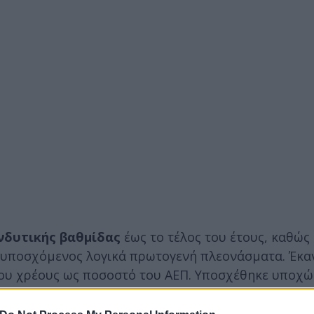
νδυτικής βαθμίδας
έως το τέλος του έτους, καθώς 
ποσχόμενος λογικά πρωτογενή πλεονάσματα. Έκαν
οου χρέους ως ποσοστό του ΑΕΠ. Υποσχέθηκε υποχώ
υ ΑΕΠ.