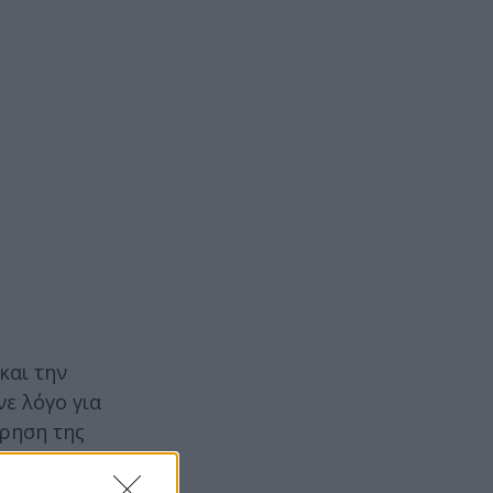
και την
ε λόγο για
ρηση της