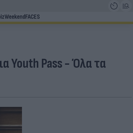
iz
Weekend
FACES
ια Youth Pass - Όλα τα