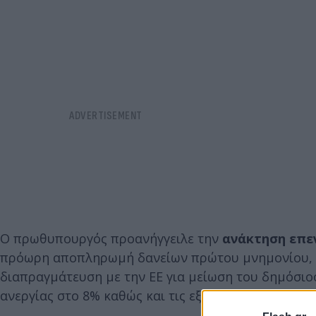
Ο πρωθυπουργός προανήγγειλε την
ανάκτηση επε
πρόωρη αποπληρωμή δανείων πρώτου μνημονίου, υ
διαπραγμάτευση με την ΕΕ για μείωση του δημόσι
ανεργίας στο 8% καθώς και τις εξαγωγές στο 60% το