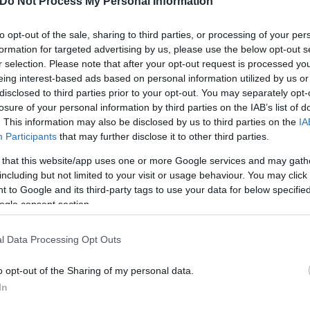
Do Not Process My Personal Information
to opt-out of the sale, sharing to third parties, or processing of your per
formation for targeted advertising by us, please use the below opt-out s
r selection. Please note that after your opt-out request is processed y
eing interest-based ads based on personal information utilized by us or
disclosed to third parties prior to your opt-out. You may separately opt-
losure of your personal information by third parties on the IAB’s list of
. This information may also be disclosed by us to third parties on the
IA
Participants
that may further disclose it to other third parties.
 that this website/app uses one or more Google services and may gath
including but not limited to your visit or usage behaviour. You may click 
 to Google and its third-party tags to use your data for below specifi
ogle consent section.
ριάκος Μητσοτάκης, στόχος είναι η
μείωση των αν
αν χρειάζονται, που θα απαντούν στις έκτακτες δυσ
l Data Processing Opt Outs
o opt-out of the Sharing of my personal data.
πουργός ήταν:
In