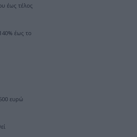
υ έως τέλος
140% έως το
.500 ευρώ
εί