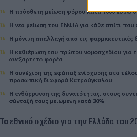
Η πρόσθετη μείωση φόρου κατά 1000 ευρώ σε
Η νέα μείωση του ΕΝΦΙΑ για κάθε σπίτι που
Η μόνιμη απαλλαγή από τις φαρμακευτικές 
Η καθιέρωση του πρώτου νομοσχεδίου για 
ανεξάρτητο φορέα
Η συνέχιση της εφάπαξ ενίσχυσης στο τέλο
προσωπική διαφορά Κατρούγκαλου
Η ενθάρρυνση της δυνατότητας, στους συντα
σύνταξή τους μειωμένη κατά 30%
Το εθνικό σχέδιο για την Ελλάδα του 2