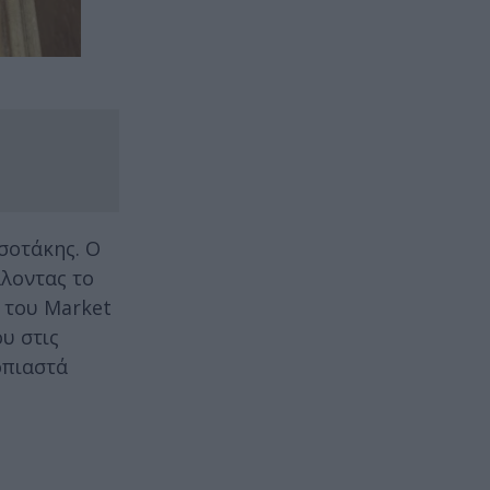
σοτάκης. Ο
λοντας το
 του Market
υ στις
οπιαστά