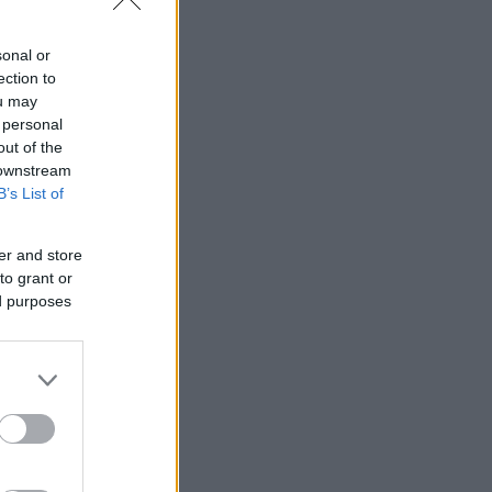
sonal or
ection to
ou may
 personal
out of the
 downstream
B’s List of
er and store
to grant or
ed purposes
ισοτήτων με
κολίες .