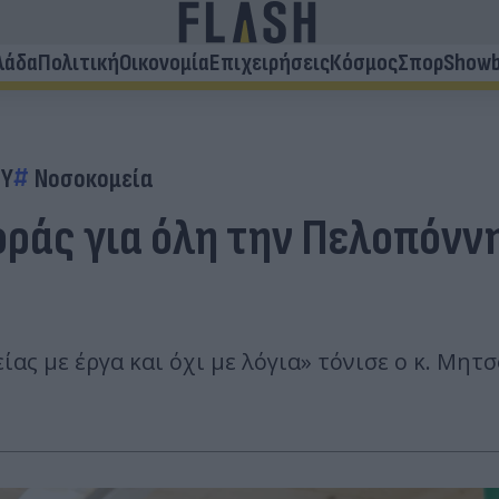
λάδα
Πολιτική
Οικονομία
Επιχειρήσεις
Κόσμος
Σπορ
Showb
ΣΥ
Νοσοκομεία
ράς για όλη την Πελοπόννη
ας με έργα και όχι με λόγια» τόνισε ο κ. Μητ