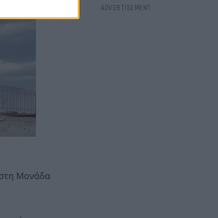
ώ στη Μονάδα