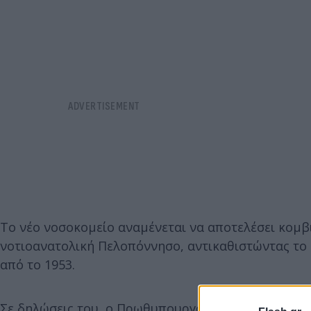
Το νέο νοσοκομείο αναμένεται να αποτελέσει κομβ
νοτιοανατολική Πελοπόννησο, αντικαθιστώντας το 
από το 1953.
Σε δηλώσεις του, ο Πρωθυπουργός σημείωσε ότι το