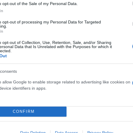
ν ολοκληρωθεί περισσότερα από 90 νέα Τμήματα Επ
o opt-out of the Sale of my Personal Data.
λη τη χώρα.
In
to opt-out of processing my Personal Data for Targeted
ing.
In
o opt-out of Collection, Use, Retention, Sale, and/or Sharing
ersonal Data that Is Unrelated with the Purposes for which it
lected.
Out
consents
o allow Google to enable storage related to advertising like cookies on
evice identifiers in apps.
CONFIRM
Data Deletion
Data Access
Privacy Policy