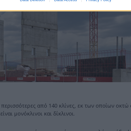
ι περισσότερες από 140 κλίνες, εκ των οποίων οκτ
ίναι μονόκλινοι και δίκλινοι.