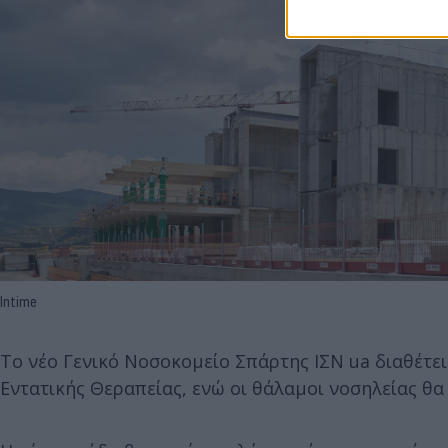
Intime
Το νέο Γενικό Νοσοκομείο Σπάρτης ΙΣΝ ua διαθέτε
Εντατικής Θεραπείας, ενώ οι θάλαμοι νοσηλείας θα ε