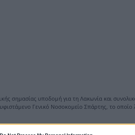
ικής σημασίας υποδομή για τη Λακωνία και συνολικ
υφιστάμενο Γενικό Νοσοκομείο Σπάρτης, το οποίο 
 νέο νοσοκομείο θα αποτελέσει «αρχιτεκτονικό κόσ