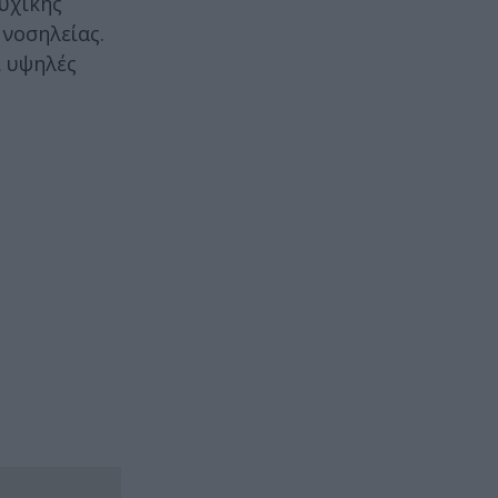
υχικής
 νοσηλείας.
ι υψηλές