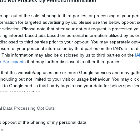
Do Not Process My Personal Information
αράλληλα, τόνισε ότι η κυβέρνηση στηρίζει το Εθν
 τη σημασία της συνεργασίας δημόσιου και ιδιωτικού
to opt-out of the sale, sharing to third parties, or processing of your per
formation for targeted advertising by us, please use the below opt-out s
r selection. Please note that after your opt-out request is processed y
eing interest-based ads based on personal information utilized by us or
disclosed to third parties prior to your opt-out. You may separately opt-
losure of your personal information by third parties on the IAB’s list of
. This information may also be disclosed by us to third parties on the
IA
Participants
that may further disclose it to other third parties.
 that this website/app uses one or more Google services and may gath
including but not limited to your visit or usage behaviour. You may click 
 to Google and its third-party tags to use your data for below specifi
ogle consent section.
l Data Processing Opt Outs
o opt-out of the Sharing of my personal data.
In
αρεμβάσεις που υλοποιούνται μέσω του Ταμείου Α