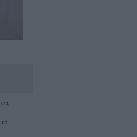
της.
 το