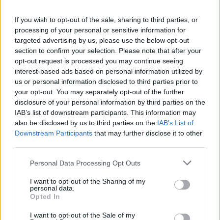
οργανωμένα και χωρίς συμφόρηση.
If you wish to opt-out of the sale, sharing to third parties, or
processing of your personal or sensitive information for
targeted advertising by us, please use the below opt-out
section to confirm your selection. Please note that after your
opt-out request is processed you may continue seeing
interest-based ads based on personal information utilized by
us or personal information disclosed to third parties prior to
your opt-out. You may separately opt-out of the further
disclosure of your personal information by third parties on the
IAB’s list of downstream participants. This information may
also be disclosed by us to third parties on the
IAB’s List of
Downstream Participants
that may further disclose it to other
third parties.
Please note that this website/app uses one or more Google
Personal Data Processing Opt Outs
services and may gather and store information including but
not limited to your visit or usage behaviour. You may click to
I want to opt-out of the Sharing of my
personal data.
grant or deny consent to Google and its third-party tags to
Opted In
use your data for below specified purposes in below Google
consent section.
I want to opt-out of the Sale of my