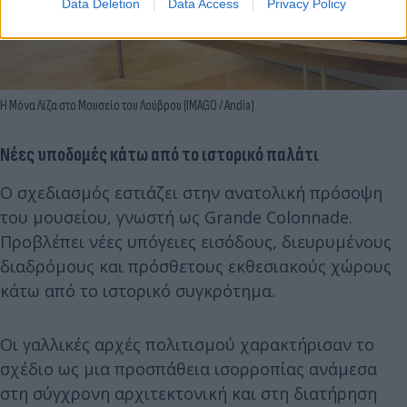
Data Deletion
Data Access
Privacy Policy
Η Μόνα Λίζα στο Μουσείο του Λούβρου (IMAGO / Andia)
Νέες υποδομές κάτω από το ιστορικό παλάτι
Ο σχεδιασμός εστιάζει στην ανατολική πρόσοψη
του μουσείου, γνωστή ως Grande Colonnade.
Προβλέπει νέες υπόγειες εισόδους, διευρυμένους
διαδρόμους και πρόσθετους εκθεσιακούς χώρους
κάτω από το ιστορικό συγκρότημα.
Οι γαλλικές αρχές πολιτισμού χαρακτήρισαν το
σχέδιο ως μια προσπάθεια ισορροπίας ανάμεσα
στη σύγχρονη αρχιτεκτονική και στη διατήρηση