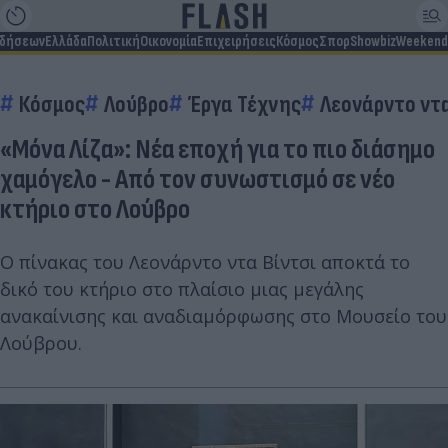
ιδήσεων
Ελλάδα
Πολιτική
Οικονομία
Επιχειρήσεις
Κόσμος
Σπορ
Showbiz
Weekend
Κόσμος
Λούβρο
Έργα Τέχνης
Λεονάρντο ντα
«Μόνα Λίζα»: Νέα εποχή για το πιο διάσημο
χαμόγελο - Από τον συνωστισμό σε νέο
κτήριο στο Λούβρο
Ο πίνακας του Λεονάρντο ντα Βίντσι αποκτά το
δικό του κτήριο στο πλαίσιο μιας μεγάλης
ανακαίνισης και αναδιαμόρφωσης στο Μουσείο του
Λούβρου.