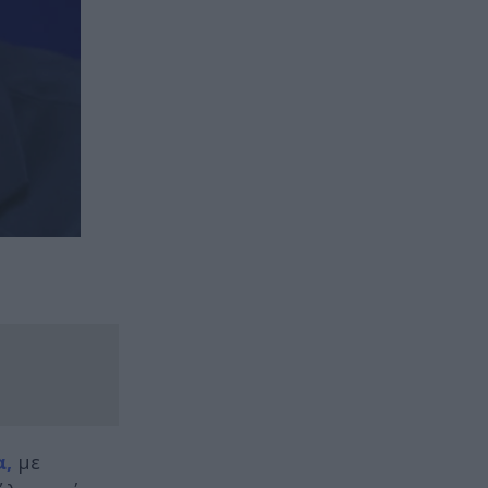
α,
με