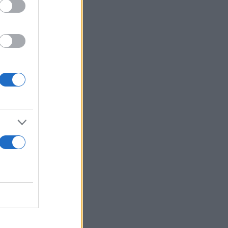
ολεμικό
LASH
,
διότι,
α
ίωνε με