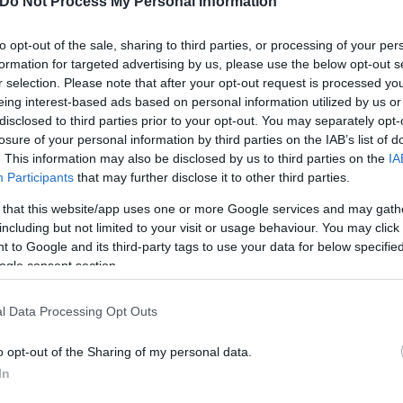
Do Not Process My Personal Information
to opt-out of the sale, sharing to third parties, or processing of your per
formation for targeted advertising by us, please use the below opt-out s
φωνα άρχισαν να ηχούν κατά τη διάρκεια των δηλώσ
r selection. Please note that after your opt-out request is processed y
ν την πολιτική τους απορία τόσο για τον τρόπο εκ
eing interest-based ads based on personal information utilized by us or
ης Τσίπρας, αρκετές ώρες πριν, είχε καταδικάσει με
disclosed to third parties prior to your opt-out. You may separately opt-
ηκτικά στενός του συνεργάτης.
losure of your personal information by third parties on the IAB’s list of
. This information may also be disclosed by us to third parties on the
IA
Participants
that may further disclose it to other third parties.
αι προσωπική αντίδραση αλλά αποτελεί κεντρική επ
 that this website/app uses one or more Google services and may gath
γαλειοποιήσει το θάνατο μητέρας στελέχους της, 
including but not limited to your visit or usage behaviour. You may click 
, ενόψει της κρίσιμης εκλογικής αναμέτρησης». Κάπ
 to Google and its third-party tags to use your data for below specifi
ogle consent section.
 Αλέξης Τσίπρας στις δημοσκοπήσεις, προκαλεί, με
l Data Processing Opt Outs
o opt-out of the Sharing of my personal data.
In