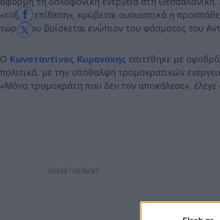
αφορμή τη δολοφονική ενέργεια στη Θεσσαλονίκη. Δ
«τοξική επίθεση», κρύβεται ουσιαστικά η προσπάθε
τώρα που βρίσκεται ενώπιον του φάσματος του Αν
Ο
Κωνσταντίνος Κυρανάκης
επιτέθηκε με σφοδρό
πολιτικά, με την υπόθαλψη τρομοκρατικών ενεργει
«Μόνο τρομοκράτη που δεν τον αποκάλεσε», έλεγε