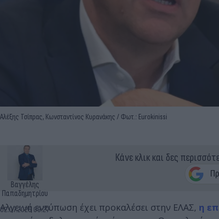
Αλέξης Τσίπρας, Κωνσταντίνος Κυρανάκης / Φωτ.: Eurokinissi
Κάνε κλικ και δες περισσότ
Βαγγέλης
Παπαδημητρίου
Αλγεινή εντύπωση έχει προκαλέσει στην ΕΛΑΣ,
η επ
02.07.2026 09:27