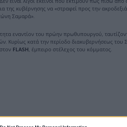
εν είναι λίγοι εκείνοι που εκτιμούν πως πίσω από 
ια της κυβέρνησης να «στραφεί προς την ακροδεξιά
τώνη Σαμαρά».
τητα εναντίον του πρώην πρωθυπουργού, ταυτίζοντ
ών. Κυρίως κατά την περίοδο διακυβερνήσεως του Σ
 στον
FLASH
, έμπειρο στέλεχος του κόμματος.