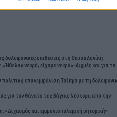
τις δολοφονικές επιθέσεις στη Θεσσαλονίκη
 «Ήθελαν νεκρό, είχαμε νεκρό»-Αιχμές και για τα
ν πολιτική επανεμφάνιση Τσίπρα με τη δολοφονι
ός για τον θάνατο της Βάγιας Νέστορα από την
κη: «Διχασμός και εμφυλιοπολεμική ρητορική»