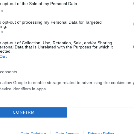
o opt-out of the Sale of my Personal Data.
In
to opt-out of processing my Personal Data for Targeted
ing.
In
o opt-out of Collection, Use, Retention, Sale, and/or Sharing
ersonal Data that Is Unrelated with the Purposes for which it
lected.
Out
έρεται διατεθειμένος να εισέλθει σε ένα εμφυλιοπ
consents
ι, πως δεν θα υπάρξουν αντιδράσεις», τόνιζε στον
F
o allow Google to enable storage related to advertising like cookies on
 η επίθεση Κυρανάκη, προκάλεσε εντύπωση, κυρίως 
evice identifiers in apps.
ιλέγει, μια μακρά προεκλογική περίοδο με έντονα τ
σύρραξης. «Κατά τα άλλα Μητσοτάκης ή χάος», σημε
CONFIRM
ερο
Flash.gr
στην αναζήτηση της
Google
Data Deletion
Data Access
Privacy Policy