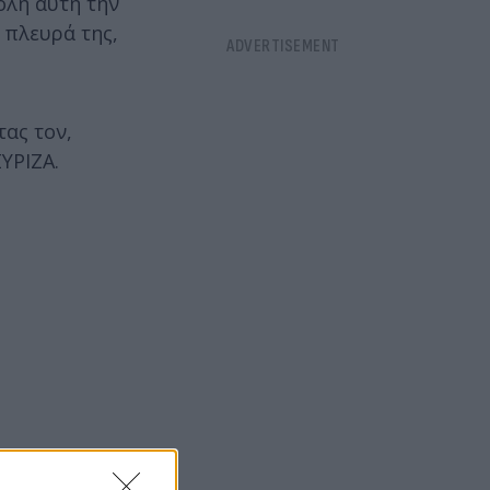
όλη αυτή την
 πλευρά της,
ας τον,
ΥΡΙΖΑ.