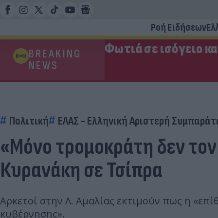
Ροή Ειδήσεων
Ελ
Φωτιά σε ισόγειο κ
BREAKING
NEWS
Πολιτική
ΕΛΑΣ - Ελληνική Αριστερή Συμπαρά
«Μόνο τρομοκράτη δεν τον
Κυρανάκη σε Τσίπρα
Αρκετοί στην Λ. Αμαλίας εκτιμούν πως η «επ
κυβέρνησης».