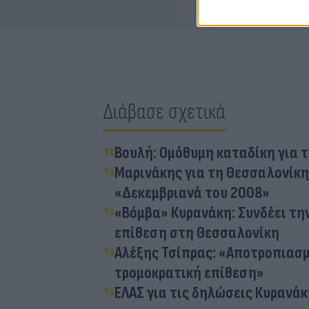
Διάβασε σχετικά
Βουλή: Ομόθυμη καταδίκη για 
Μαρινάκης για τη Θεσσαλονίκη:
«Δεκεμβριανά του 2008»
«Βόμβα» Κυρανάκη: Συνδέει τη
επίθεση στη Θεσσαλονίκη
Αλέξης Τσίπρας: «Αποτροπιασμ
τρομοκρατική επίθεση»
ΕΛΑΣ για τις δηλώσεις Κυρανά