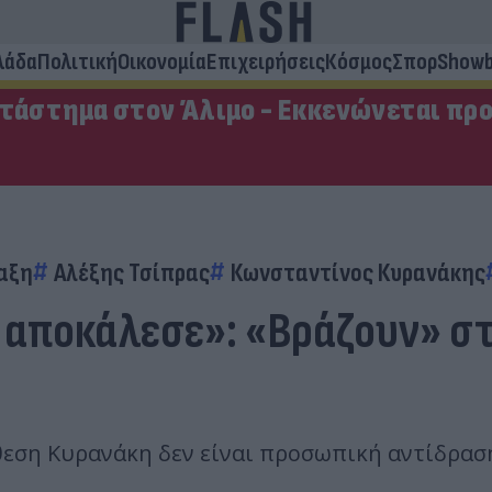
λάδα
Πολιτική
Οικονομία
Επιχειρήσεις
Κόσμος
Σπορ
Showb
ατάστημα στον Άλιμο - Εκκενώνεται πρ
ταξη
Αλέξης Τσίπρας
Κωνσταντίνος Κυρανάκης
 αποκάλεσε»: «Βράζουν» στ
ίθεση Κυρανάκη δεν είναι προσωπική αντίδρασ