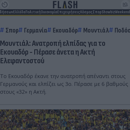
ιδήσεων
Ελλάδα
Πολιτική
Οικονομία
Επιχειρήσεις
Κόσμος
Σπορ
Showbiz
Weekend
Σπορ
Γερμανία
Εκουαδόρ
Μουντιάλ
Ποδό
Μουντιάλ: Ανατροπή ελπίδας για το
Εκουαδόρ - Πέρασε άνετα η Ακτή
Ελεφαντοστού
Το Εκουαδόρ έκανε την ανατροπή απέναντι στους
Γερμανούς και ελπίζει ως 3ο. Πέρασε με 6 βαθμούς
στους «32» η Ακτή.