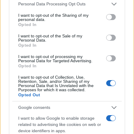
Please note that this website/app uses one or more Google
Personal Data Processing Opt Outs
services and may gather and store information including but
not limited to your visit or usage behaviour. You may click to
I want to opt-out of the Sharing of my
personal data.
grant or deny consent to Google and its third-party tags to
Opted In
use your data for below specified purposes in below Google
consent section.
I want to opt-out of the Sale of my
Personal Data.
Opted In
I want to opt-out of processing my
Personal Data for Targeted Advertising.
Opted In
I want to opt-out of Collection, Use,
Retention, Sale, and/or Sharing of my
Personal Data that Is Unrelated with the
Purposes for which it was collected.
Opted Out
Google consents
ΕΚΟΥΑΔΟΡ:
Γκαλιντέζ, Ινκαπιέ, Ορντονέζ, Πάτσο,
Βίτε, Φράνκο, Καϊσέδο, Γεμπόα, Βαλένσια, Πλάτα,
I want to allow Google to enable storage
related to advertising like cookies on web or
Ανγκούλο
device identifiers in apps.