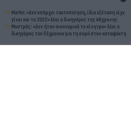
Marfin: «Δεν υπάρχει ταυτοποίηση, ίδια εξέταση είχε
γίνει και το 2022» λέει ο δικηγόρος της 46χρονης
Μυστράς: «Δεν ήταν οικονομικό το κίνητρο» λέει ο
δικηγόρος του 55χρονου για τη σορό στον καταψύκτη