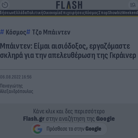
ιδήσεων
Ελλάδα
Πολιτική
Οικονομία
Επιχειρήσεις
Κόσμος
Σπορ
Showbiz
Weekend
Κόσμος
Τζο Μπάιντεν
Μπάιντεν: Είμαι αισιόδοξος, εργαζόμαστε
σκληρά για την απελευθέρωση της Γκράινερ
06.08.2022 16:56
Παναγιώτης
Αλεξανδρόπουλος
Κάνε κλικ και δες περισσότερο
Flash.gr
στην αναζήτηση της
Google