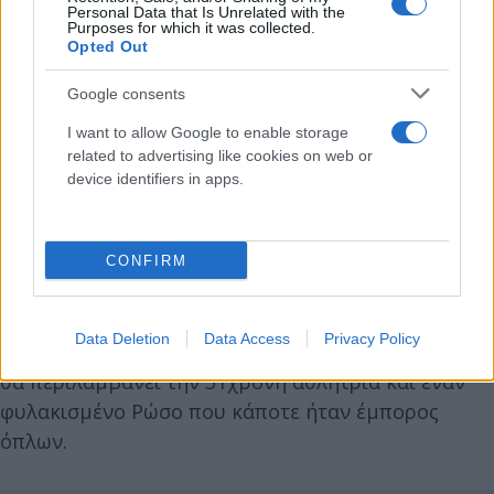
Personal Data that Is Unrelated with the
Purposes for which it was collected.
Opted Out
Google consents
I want to allow Google to enable storage
related to advertising like cookies on web or
device identifiers in apps.
CONFIRM
Η καταδίκη της θα μπορούσε να ανοίξει το δρόμο
για μια ανταλλαγή κρατουμένων υψηλού προφίλ,
Data Deletion
Data Access
Privacy Policy
μεταξύ Ρωσίας και Ηνωμένων Πολιτειών, η οποία
θα περιλαμβάνει την 31χρονη αθλήτρια και έναν
φυλακισμένο Ρώσο που κάποτε ήταν έμπορος
όπλων.