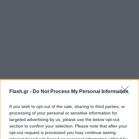
Flash.gr -
Do Not Process My Personal Information
Όπως είναι γνωστό ρωσικό δικαστήριο καταδίκασε
If you wish to opt-out of the sale, sharing to third parties, or
την Αμερικανίδα σταρ του μπάσκετ, Μπρίτνεϊ
processing of your personal or sensitive information for
Γκράινερ, σε ποινή φυλάκισης εννέα ετών, καθώς
targeted advertising by us, please use the below opt-out
section to confirm your selection. Please note that after your
την έκρινε ένοχη ότι έφερε σκόπιμα φυσίγγια
opt-out request is processed you may continue seeing
ατμού με έγχυση κάνναβης στη Ρωσία, παρόλο που