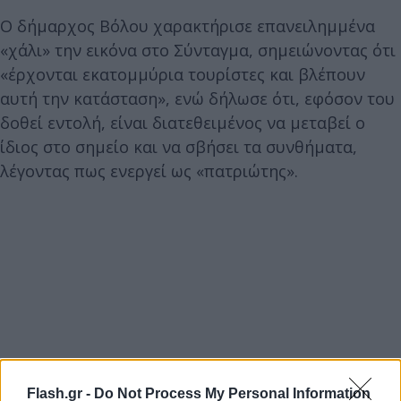
Ο δήμαρχος Βόλου χαρακτήρισε επανειλημμένα
«χάλι» την εικόνα στο Σύνταγμα, σημειώνοντας ότι
«έρχονται εκατομμύρια τουρίστες και βλέπουν
αυτή την κατάσταση», ενώ δήλωσε ότι, εφόσον του
δοθεί εντολή, είναι διατεθειμένος να μεταβεί ο
ίδιος στο σημείο και να σβήσει τα συνθήματα,
λέγοντας πως ενεργεί ως «πατριώτης».
Flash.gr -
Do Not Process My Personal Information