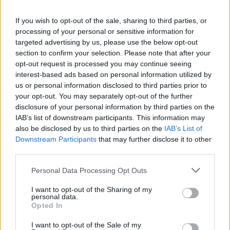
If you wish to opt-out of the sale, sharing to third parties, or
processing of your personal or sensitive information for
targeted advertising by us, please use the below opt-out
section to confirm your selection. Please note that after your
opt-out request is processed you may continue seeing
interest-based ads based on personal information utilized by
us or personal information disclosed to third parties prior to
your opt-out. You may separately opt-out of the further
disclosure of your personal information by third parties on the
IAB’s list of downstream participants. This information may
also be disclosed by us to third parties on the
IAB’s List of
Downstream Participants
that may further disclose it to other
third parties.
Please note that this website/app uses one or more Google
Personal Data Processing Opt Outs
services and may gather and store information including but
not limited to your visit or usage behaviour. You may click to
I want to opt-out of the Sharing of my
personal data.
grant or deny consent to Google and its third-party tags to
Opted In
use your data for below specified purposes in below Google
Ιδιαίτερη αίσθηση προκάλεσε και η αναφορά του
consent section.
I want to opt-out of the Sale of my