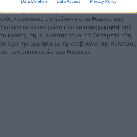
Data Deletion
Data Access
Privacy Policy
Ο δήμαρχος Βόλου πρότεινε ακόμη τη δημιουργία
ενός «κανονικού μνημείου» για τα θύματα των
Τεμπών σε άλλον χώρο που θα παραχωρηθεί από
το κράτος, σημειώνοντας ότι αυτό θα έπρεπε ήδη
να έχει προχωρήσει με πρωτοβουλία της Πολιτείας
και των οικογενειών των θυμάτων.