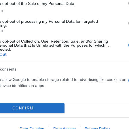
o opt-out of the Sale of my Personal Data.
Η δημοσίευση κοινοποιήθηκε από το χρήστη Naomi Moschitta (@naomi.moschitta)
In
to opt-out of processing my Personal Data for Targeted
ing.
 θα σας δώσει να καταλάβετε τι είναι αυτό που την
In
της γειτονικής χώρας.
o opt-out of Collection, Use, Retention, Sale, and/or Sharing
ersonal Data that Is Unrelated with the Purposes for which it
lected.
Out
consents
o allow Google to enable storage related to advertising like cookies on
evice identifiers in apps.
CONFIRM
Data Deletion
Data Access
Privacy Policy