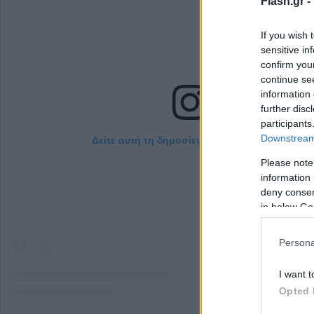
Flash.gr -
If you wish 
sensitive in
confirm you
continue se
information 
further disc
participants
Downstream 
Δείτε αυτή τη δημοσίευση στο Instagram.
Please note
information 
deny consent
in below Go
Persona
I want t
Opted 