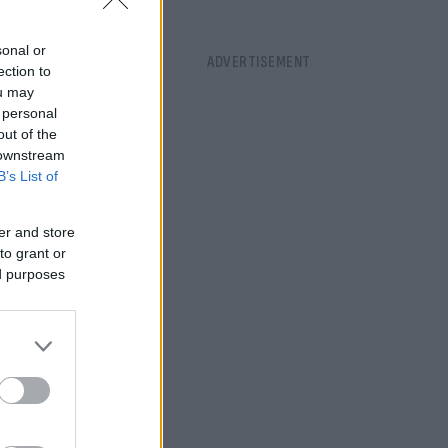
sonal or
ection to
ou may
 personal
out of the
 downstream
B’s List of
er and store
to grant or
ed purposes