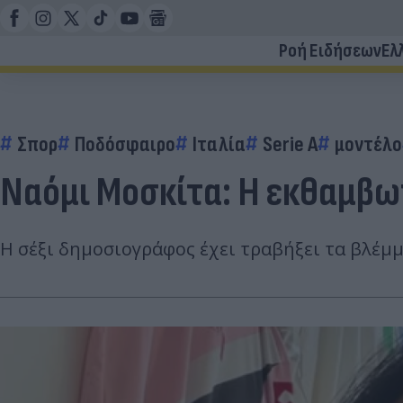
Ροή Ειδήσεων
Ελ
Σπορ
Ποδόσφαιρο
Ιταλία
Serie A
μοντέλο
Ναόμι Μοσκίτα: Η εκθαμβω
Η σέξι δημοσιογράφος έχει τραβήξει τα βλέμμ