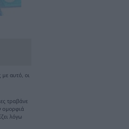
 με αυτό, οι
ίες τραβάνε
ν ομορφιά
ίζει λόγω