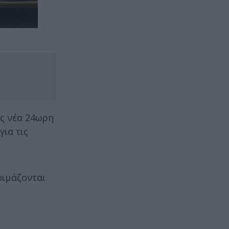
ς νέα 24ωρη
ια τις
οιμάζονται