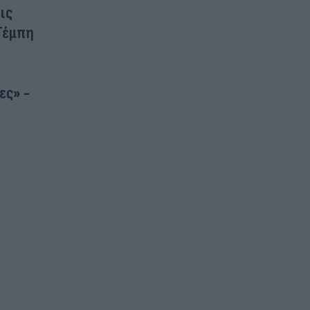
ις
 Τέμπη
ες» -