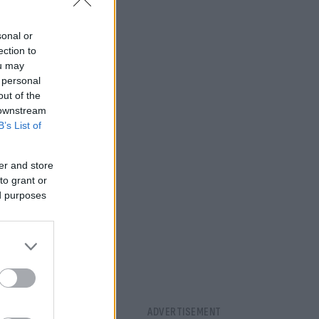
sonal or
ection to
ou may
 personal
out of the
 downstream
B’s List of
er and store
to grant or
ed purposes
δεν
πλάτη.
 Δευτέρα ο
α
 το