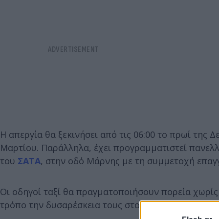
Η απεργία θα ξεκινήσει από τις 06:00 το πρωί της Δ
Μαρτίου. Παράλληλα, έχει προγραμματιστεί πανελλ
του
ΣΑΤΑ
, στην οδό Μάρνης με τη συμμετοχή επαγ
Οι οδηγοί ταξί θα πραγματοποιήσουν πορεία χωρίς 
τρόπο την δυσαρέσκεια τους στο νομοσχέδιο του 