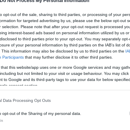
Do Not Process My Personal Information
to opt-out of the sale, sharing to third parties, or processing of your per
formation for targeted advertising by us, please use the below opt-out s
r selection. Please note that after your opt-out request is processed y
eing interest-based ads based on personal information utilized by us or
disclosed to third parties prior to your opt-out. You may separately opt-
losure of your personal information by third parties on the IAB’s list of
. This information may also be disclosed by us to third parties on the
IA
Participants
that may further disclose it to other third parties.
 that this website/app uses one or more Google services and may gath
including but not limited to your visit or usage behaviour. You may click 
 to Google and its third-party tags to use your data for below specifi
ogle consent section.
κάζουν το επάγγελμα, αναγνωρίζουν έμπρακτα πως 
ος είναι το μόνο σίγουρο πως θα τους γυρίσει την 
l Data Processing Opt Outs
μας να είμαστε απ' έξω την ημέρα της ψήφισης. Τη
o opt-out of the Sharing of my personal data.
00 το πρωί της Τρίτης και θα είναι η ευκαιρία μας ν
In
δραση μας, να φωνάξουμε για το δίκαιο μας και να