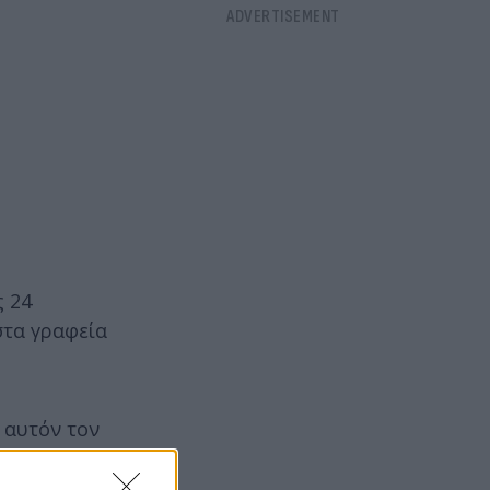
ς 24
στα γραφεία
 αυτόν τον