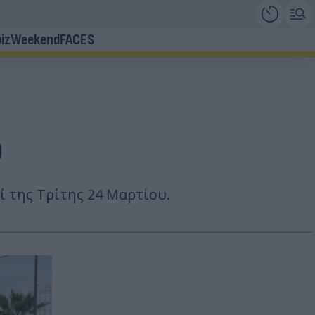
iz
Weekend
FACES
υ
ωί της Τρίτης 24 Μαρτίου.