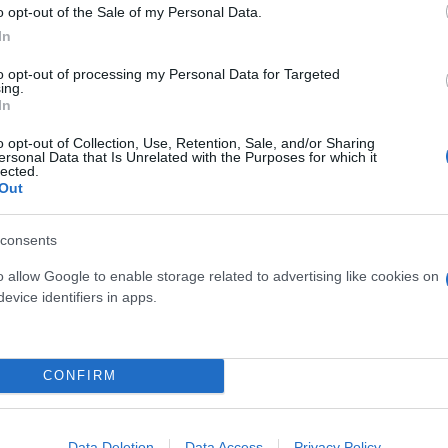
 είναι καθολική από όλη τη χώρα. Κανένα ταξί στο
o opt-out of the Sale of my Personal Data.
κοπό και οι συνάδελφοι από την Αθήνα θα πρέπει ν
In
 παρουσία μας, ας το αποδείξουμε όλοι τη Δευτέρα!
to opt-out of processing my Personal Data for Targeted
ing.
In
o opt-out of Collection, Use, Retention, Sale, and/or Sharing
αξί Αττικής εκφράζει την έντονη αντίθεσή του σε 
ersonal Data that Is Unrelated with the Purposes for which it
lected.
θα δημιουργήσουν προβλήματα σε βάρος του κλάδου,
Out
εσα χιλιάδες επαγγελματίες και τις οικογένειες το
consents
ων οδηγών ταξί, έχει ζητήσει να διεξαχθεί ονομασ
o allow Google to enable storage related to advertising like cookies on
 καταγραφεί η στάση των βουλευτών απέναντι στις
evice identifiers in apps.
CONFIRM
Data Deletion
Data Access
Privacy Policy