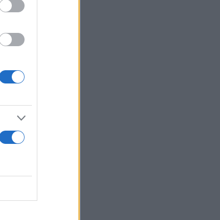
 δρόμο!
α είναι
» τονίζεται
άρθρα του
 και ότι οι
υς.
τική
 επίμαχες