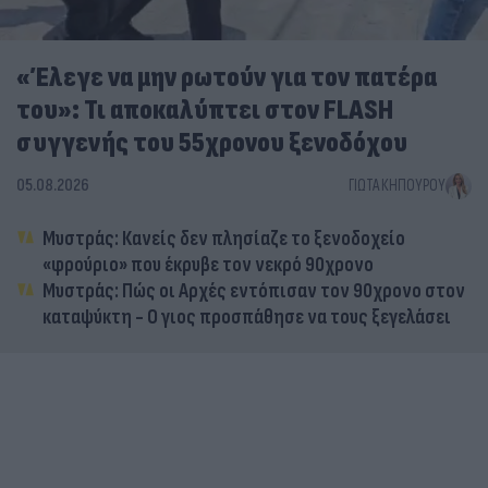
«Έλεγε να μην ρωτούν για τον πατέρα
του»: Τι αποκαλύπτει στον FLASH
συγγενής του 55χρονου ξενοδόχου
05.08.2026
ΓΙΏΤΑ ΚΗΠΟΥΡΟΎ
Μυστράς: Κανείς δεν πλησίαζε το ξενοδοχείο
«φρούριο» που έκρυβε τον νεκρό 90χρονο
Μυστράς: Πώς οι Αρχές εντόπισαν τον 90χρονο στον
καταψύκτη - Ο γιος προσπάθησε να τους ξεγελάσει