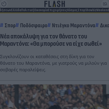
ιδήσεων
Ελλάδα
Πολιτική
Οικονομία
Επιχειρήσεις
Κόσμος
Σπορ
Showbiz
Weekend
Σπορ
Ποδόσφαιρο
Ντιέγκο Μαραντόνα
Δικ
Νέα αποκάλυψη για τον θάνατο του
Μαραντόνα: «Θα μπορούσε να είχε σωθεί»
Συγκλονίζουν οι καταθέσεις στη δίκη για τον
θάνατο του Μαραντόνα, με γιατρούς να μιλούν για
σοβαρές παραλείψεις.