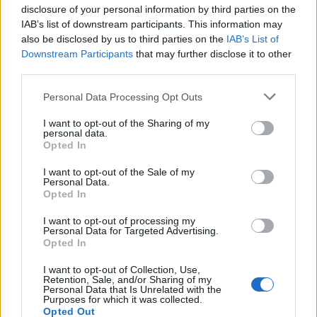
disclosure of your personal information by third parties on the
IAB’s list of downstream participants. This information may
also be disclosed by us to third parties on the
IAB’s List of
Downstream Participants
that may further disclose it to other
third parties.
Please note that this website/app uses one or more Google
Personal Data Processing Opt Outs
services and may gather and store information including but
not limited to your visit or usage behaviour. You may click to
I want to opt-out of the Sharing of my
personal data.
grant or deny consent to Google and its third-party tags to
Opted In
use your data for below specified purposes in below Google
consent section.
I want to opt-out of the Sale of my
Personal Data.
«Είχε νερό παντού. Είναι αδύνατον να μην το είχαν
Opted In
αντιληφθεί όσοι βρίσκονταν δίπλα του τις
I want to opt-out of processing my
τελευταίες ημέρες», τόνισε ενώπιον του
Personal Data for Targeted Advertising.
δικαστηρίου.
Opted In
I want to opt-out of Collection, Use,
Retention, Sale, and/or Sharing of my
Η δίκη αναμένεται να συνεχιστεί τουλάχιστον
Personal Data that Is Unrelated with the
Purposes for which it was collected.
μέχρι τον Ιούλιο, με δύο συνεδριάσεις κάθε
Opted Out