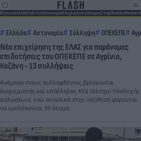
ιδήσεων
Ελλάδα
Πολιτική
Οικονομία
Επιχειρήσεις
Κόσμος
Σπορ
Showbiz
Weekend
Ελλάδα
Αστυνομία
Σύλληψη
ΟΠΕΚΕΠΕ
Αγρ
Νέα επιχείρηση της ΕΛΑΣ για παράνομες
επιδοτήσεις του ΟΠΕΚΕΠΕ σε Αγρίνιο,
Κοζάνη - 13 συλλήψεις
Ανάμεσα στους συλληφθέντες βρίσκονται
διαχειριστής και υπάλληλος ΚΥΔ (Κέντρο Υποδοχής
Δηλώσεων), ενώ συνολικά στην υπόθεση φέρονται
να εμπλέκονται 39 άτομα.