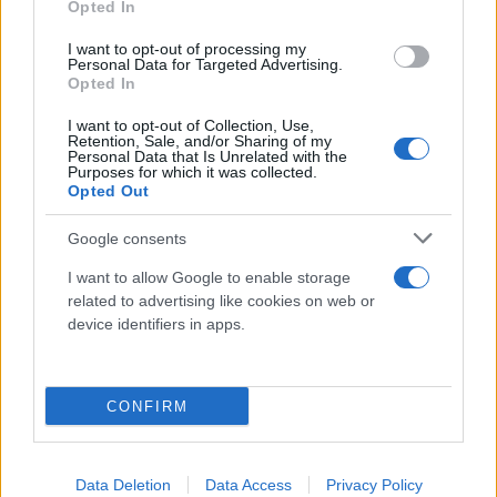
Opted In
I want to opt-out of processing my
Personal Data for Targeted Advertising.
Opted In
I want to opt-out of Collection, Use,
Retention, Sale, and/or Sharing of my
Personal Data that Is Unrelated with the
Purposes for which it was collected.
Opted Out
Google consents
I want to allow Google to enable storage
Κάνε κλικ και δες περισσότερο
related to advertising like cookies on web or
Flash.gr
στην αναζήτηση της
Google
device identifiers in apps.
CONFIRM
Διάβασε σχετικά
Data Deletion
Data Access
Privacy Policy