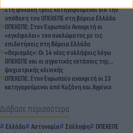
Στη φυλακή τρεις κατηγορούμενοι για την
υπόθεση του ΟΠΕΚΕΠΕ στη βόρεια Ελλάδα
ΟΠΕΚΕΠΕ: Στον Ευρωπαίο Ανακριτή οι
«εγκέφαλοι» του κυκλώματος με τις
επιδοτήσεις στη Βόρεια Ελλάδα
«Θερισμός»: Οι 14 νέες συλλήψεις λόγω
ΟΠΕΚΕΠΕ και οι αγροτικές εκτάσεις της...
ψυχιατρικής κλινικής
ΟΠΕΚΕΠΕ: Στον Ευρωπαίο ανακριτή οι 13
κατηγορούμενοι από Κοζάνη και Αγρίνιο
Διάβασε περισσότερα
Ελλάδα
Αστυνομία
Σύλληψη
ΟΠΕΚΕΠΕ