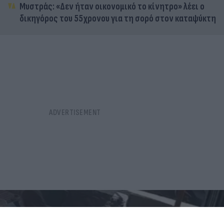
Μυστράς: «Δεν ήταν οικονομικό το κίνητρο» λέει ο
δικηγόρος του 55χρονου για τη σορό στον καταψύκτη