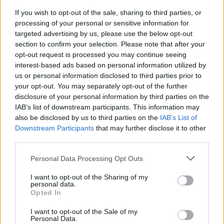
εξετάζονται από τις αρμόδιες υπηρεσίες.
If you wish to opt-out of the sale, sharing to third parties, or
processing of your personal or sensitive information for
targeted advertising by us, please use the below opt-out
section to confirm your selection. Please note that after your
opt-out request is processed you may continue seeing
interest-based ads based on personal information utilized by
us or personal information disclosed to third parties prior to
your opt-out. You may separately opt-out of the further
disclosure of your personal information by third parties on the
IAB’s list of downstream participants. This information may
also be disclosed by us to third parties on the
IAB’s List of
Downstream Participants
that may further disclose it to other
third parties.
Please note that this website/app uses one or more Google
Personal Data Processing Opt Outs
services and may gather and store information including but
not limited to your visit or usage behaviour. You may click to
I want to opt-out of the Sharing of my
personal data.
grant or deny consent to Google and its third-party tags to
Opted In
use your data for below specified purposes in below Google
consent section.
I want to opt-out of the Sale of my
Personal Data.