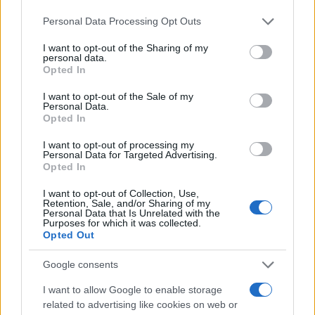
Please note that this website/app uses one or more Google
Personal Data Processing Opt Outs
services and may gather and store information including but
not limited to your visit or usage behaviour. You may click to
I want to opt-out of the Sharing of my
personal data.
grant or deny consent to Google and its third-party tags to
Opted In
use your data for below specified purposes in below Google
consent section.
I want to opt-out of the Sale of my
Personal Data.
Opted In
Στη συνέχεια, τα πολεμικά πλοία απομακρύνθηκαν,
I want to opt-out of processing my
Personal Data for Targeted Advertising.
ενώ το «Ocean Link» συνέχισε κανονικά τις
Opted In
εργασίες του, καθώς επιχειρεί βάσει σχετικής
I want to opt-out of Collection, Use,
NAVTEX που έχει εκδοθεί από τις ελληνικές αρχές
Retention, Sale, and/or Sharing of my
και στο πλαίσιο διεθνώς αναγνωρισμένων
Personal Data that Is Unrelated with the
Purposes for which it was collected.
διαδικασιών για πόντιση υποθαλάσσιων καλωδίων.
Opted Out
Google consents
Να σημειωθεί πως δεν πρόκειται για μεμονωμένο
I want to allow Google to enable storage
περιστατικό, καθώς το «Ocean Link» έχει βρεθεί και
related to advertising like cookies on web or
στο πρόσφατο παρελθόν στο επίκεντρο παρόμοιων