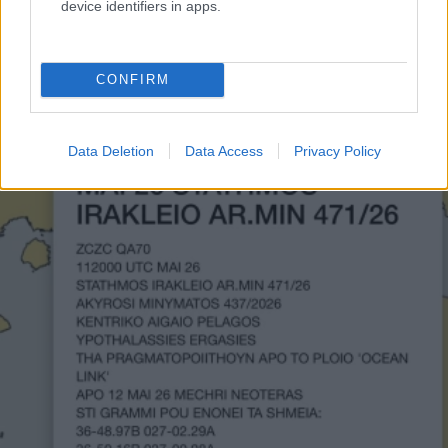
device identifiers in apps.
προκλήσεων εκ μέρους της Άγκυρας.
CONFIRM
Data Deletion
Data Access
Privacy Policy