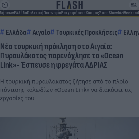
ιδήσεων
Ελλάδα
Πολιτική
Οικονομία
Επιχειρήσεις
Κόσμος
Σπορ
Showbiz
Weekend
Ελλάδα
Αιγαίο
Τουρκικές Προκλήσεις
Ελλη
Νέα τουρκική πρόκληση στο Αιγαίο:
Πυραυλάκατος παρενόχλησε το «Ocean
Link»- Έσπευσε η φρεγάτα ΑΔΡΙΑΣ
Η τουρκική πυραυλάκατος ζήτησε από το πλοίο
πόντισης καλωδίων «Ocean Link» να διακόψει τις
εργασίες του.