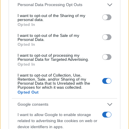
Please note that this website/app uses one or more Google
Personal Data Processing Opt Outs
services and may gather and store information including but
not limited to your visit or usage behaviour. You may click to
I want to opt-out of the Sharing of my
personal data.
grant or deny consent to Google and its third-party tags to
Opted In
use your data for below specified purposes in below Google
consent section.
I want to opt-out of the Sale of my
Personal Data.
Opted In
I want to opt-out of processing my
Personal Data for Targeted Advertising.
Opted In
I want to opt-out of Collection, Use,
Retention, Sale, and/or Sharing of my
Personal Data that Is Unrelated with the
Purposes for which it was collected.
Opted Out
Google consents
I want to allow Google to enable storage
related to advertising like cookies on web or
device identifiers in apps.