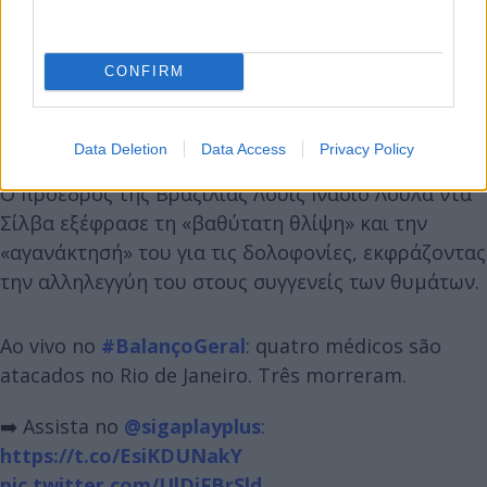
CONFIRM
Data Deletion
Data Access
Privacy Policy
Ο πρόεδρος της Βραζιλίας Λουίς Ινάσιο Λούλα ντα
Σίλβα εξέφρασε τη «βαθύτατη θλίψη» και την
«αγανάκτησή» του για τις δολοφονίες, εκφράζοντας
την αλληλεγγύη του στους συγγενείς των θυμάτων.
Ao vivo no
#BalançoGeral
: quatro médicos são
atacados no Rio de Janeiro. Três morreram.
➡️ Assista no
@sigaplayplus
:
https://t.co/EsiKDUNakY
pic.twitter.com/UlDiFBrSld