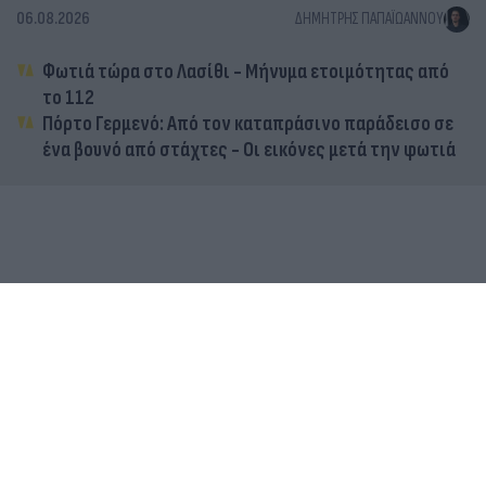
06.08.2026
ΔΗΜΉΤΡΗΣ ΠΑΠΑΪΩΆΝΝΟΥ
Φωτιά τώρα στο Λασίθι - Μήνυμα ετοιμότητας από
το 112
Πόρτο Γερμενό: Από τον καταπράσινο παράδεισο σε
ένα βουνό από στάχτες - Οι εικόνες μετά την φωτιά