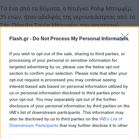
Το ένα από τα θύματα, ο Ντιέγκο Ραλφ Μπομφίμ,
35 ετών, ήταν αδελφός της γερουσιάστριας από το
Σάο Πάουλο Σαμία Μπομφίμ, του αριστερού
κόμματος «Σοσιαλισμός και Ελευθερία» (PSOL). Ο
Flash.gr -
Do Not Process My Personal Information
σύντροφός της, ο Γκλάουγκερ Μπράγκα, είναι
επίσης βουλευτής του ίδιου κόμματος και
If you wish to opt-out of the sale, sharing to third parties, or
εκλέγεται στο Ρίο ντε Τζανέιρο.
processing of your personal or sensitive information for
targeted advertising by us, please use the below opt-out
section to confirm your selection. Please note that after your
Ο υπουργός Δικαιοσύνης και Δημόσιας Ασφάλειας
opt-out request is processed you may continue seeing
Φλάβιο Ντίνο ανέφερε μέσω της πλατφόρμας Χ ότι
interest-based ads based on personal information utilized by
ζήτησε από την ομοσπονδιακή αστυνομία να
us or personal information disclosed to third parties prior to
your opt-out. You may separately opt-out of the further
ερευνήσει την υπόθεση, καθώς διατυπώθηκαν
disclosure of your personal information by third parties on the
κάποιες υποψίες ότι η εκτέλεση των γιατρών
IAB’s list of downstream participants. This information may
μπορεί να είχε πολιτικά κίνητρα.
also be disclosed by us to third parties on the
IAB’s List of
Downstream Participants
that may further disclose it to other
third parties.