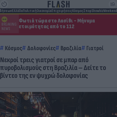
ιδήσεων
Ελλάδα
Πολιτική
Οικονομία
Επιχειρήσεις
Κόσμος
Σπορ
Showbiz
Weekend
Φωτιά τώρα στο Λασίθι - Μήνυμα
BREAKING
ετοιμότητας από το 112
NEWS
Κόσμος
Δολοφονίες
Βραζιλία
Γιατροί
Νεκροί τρεις γιατροί σε μπαρ από
πυροβολισμούς στη Βραζιλία – Δείτε το
βίντεο της εν ψυχρώ δολοφονίας