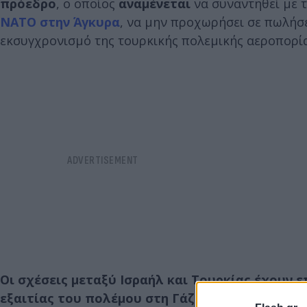
πρόεδρο
, ο οποίος
αναμένεται
να συναντηθεί με 
ΝΑΤΟ
στην Άγκυρα
, να μην προχωρήσει σε πωλήσ
εκσυγχρονισμό της τουρκικής πολεμικής αεροπορία
Οι σχέσεις μεταξύ Ισραήλ και Τουρκίας έχουν ε
εξαιτίας του πολέμου στη Γάζα
και της ευρύτερη