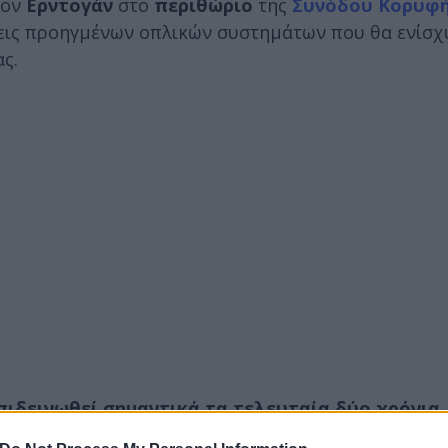
τον
Ερντογάν
στο
περιθώριο
της
Συνόδου Κορυφή
εις προηγμένων οπλικών συστημάτων που θα ενίσχ
ς.
πιδεινωθεί σημαντικά τα τελευταία δύο χρόνια,
ς έντασης με το Ιράν. Η αντιπαράθεση μεταξύ των