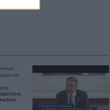
ατί ο
παραίτητος
 παιδιών