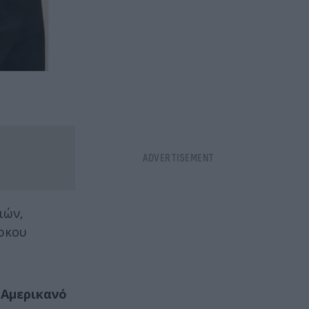
ιών,
ύρκου
ν
Αμερικανό