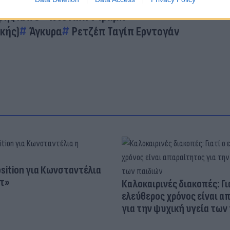
φής ΝΑΤΟ
Ντόναλντ Τραμπ
κής)
Άγκυρα
Ρετζέπ Ταγίπ Ερντογάν
osition για Κωνσταντέλια
τ»
Καλοκαιρινές διακοπές: Γι
ελεύθερος χρόνος είναι α
για την ψυχική υγεία των