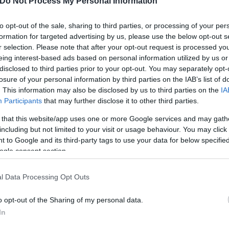
Do Not Process My Personal Information
ικό επίπεδο, με τον Ερντογάν να ασκεί ολοένα και π
to opt-out of the sale, sharing to third parties, or processing of your per
formation for targeted advertising by us, please use the below opt-out s
ενές και προσωπικά φιλικές σχέσεις τόσο με τον Μ
r selection. Please note that after your opt-out request is processed y
eing interest-based ads based on personal information utilized by us or
 γεγονός που τον τοποθετεί σε ιδιαίτερα λεπτή διπ
disclosed to third parties prior to your opt-out. You may separately opt-
ρόεδρο στη Σύνοδο του ΝΑΤΟ.
losure of your personal information by third parties on the IAB’s list of
. This information may also be disclosed by us to third parties on the
IA
Participants
that may further disclose it to other third parties.
χυση των στρατιωτικών δυνατοτήτων της Τουρκίας 
ούσε να επηρεάσει τις ισορροπίες ασφαλείας στην
 that this website/app uses one or more Google services and may gath
including but not limited to your visit or usage behaviour. You may click 
ει να αποτρέψει μια τέτοια εξέλιξη.
 to Google and its third-party tags to use your data for below specifi
ogle consent section.
ερο
Flash.gr
στην αναζήτηση της
Google
l Data Processing Opt Outs
o opt-out of the Sharing of my personal data.
In