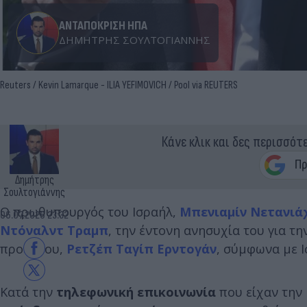
ΑΝΤΑΠΟΚΡΙΣΗ ΗΠΑ
ΔΗΜΉΤΡΗΣ ΣΟΥΛΤΟΓΙΆΝΝΗΣ
Reuters / Kevin Lamarque - ILIA YEFIMOVICH / Pool via REUTERS
Κάνε κλικ και δες περισσότ
Δημήτρης
Σουλτογιάννης
Ο πρωθυπουργός του Ισραήλ,
Μπενιαμίν Νετανιά
06.07.2026 23:32
Ντόναλντ Τραμπ
, την έντονη ανησυχία του για τ
προέδρου,
Ρετζέπ Ταγίπ Ερντογάν
, σύμφωνα με 
Κατά την
τηλεφωνική επικοινωνία
που είχαν την