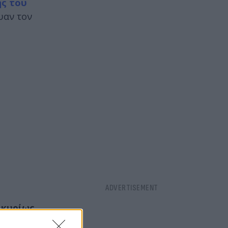
ς του
υαν τον
 κυρίως
 δύο χωρών