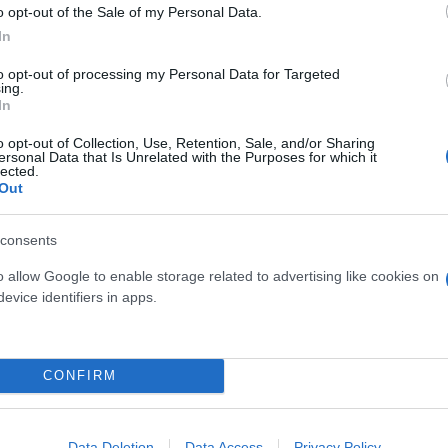
o opt-out of the Sale of my Personal Data.
In
to opt-out of processing my Personal Data for Targeted
ing.
In
ίσιμη Σύνοδο του ΝΑΤΟ - Το τετ α τετ Τραμπ-Ερντο
o opt-out of Collection, Use, Retention, Sale, and/or Sharing
ersonal Data that Is Unrelated with the Purposes for which it
ο ΝΑΤΟ: Η Ελλάδα στην πρώτη γραμμή της συλλογι
lected.
Out
τσοτάκης: «Καλοπληρωτής» η Ελλάδα, τα βλέμματ
consents
o allow Google to enable storage related to advertising like cookies on
 βαριά ατζέντα των εξοπλιστικών που θα κρίνουν 
evice identifiers in apps.
ίλημα του Μακρόν - Γιατί τραβήχτηκε η Εμινέ Ερν
CONFIRM
Data Deletion
Data Access
Privacy Policy