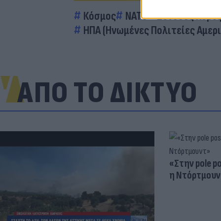
Κόσμος
ΝΑΤΟ
Σύνοδος Κορυ
ΗΠΑ (Ηνωμένες Πολιτείες Αμερι
ΑΠΟ ΤΟ ΔΙΚΤΥΟ
«Στην pole p
η Ντόρτμουν