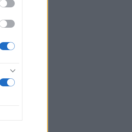
γάν και
κής
α σε
τις
τογάν