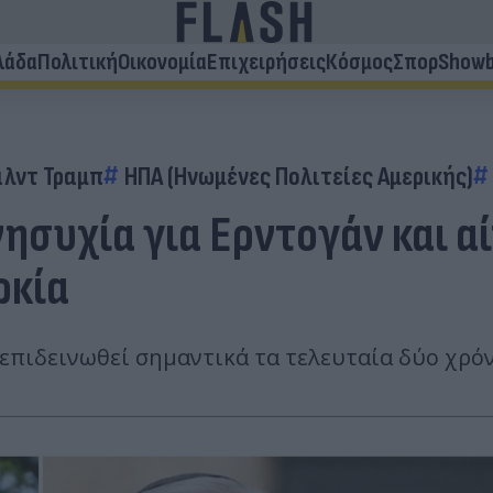
λάδα
Πολιτική
Οικονομία
Επιχειρήσεις
Κόσμος
Σπορ
Showb
λντ Τραμπ
ΗΠΑ (Ηνωμένες Πολιτείες Αμερικής)
ησυχία για Ερντογάν και α
ρκία
 επιδεινωθεί σημαντικά τα τελευταία δύο χρόν