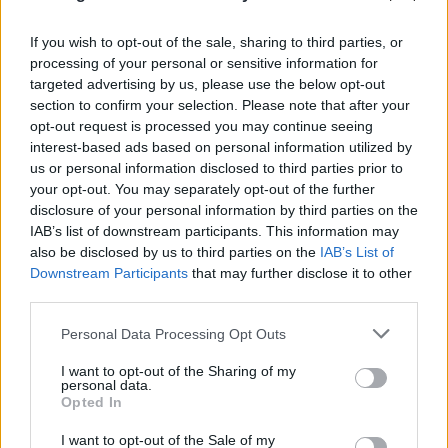
If you wish to opt-out of the sale, sharing to third parties, or
processing of your personal or sensitive information for
targeted advertising by us, please use the below opt-out
section to confirm your selection. Please note that after your
opt-out request is processed you may continue seeing
interest-based ads based on personal information utilized by
us or personal information disclosed to third parties prior to
your opt-out. You may separately opt-out of the further
disclosure of your personal information by third parties on the
IAB’s list of downstream participants. This information may
also be disclosed by us to third parties on the
IAB’s List of
Downstream Participants
that may further disclose it to other
third parties.
Please note that this website/app uses one or more Google
Personal Data Processing Opt Outs
services and may gather and store information including but
not limited to your visit or usage behaviour. You may click to
I want to opt-out of the Sharing of my
«Τορπίλη» στην ευρωπαϊκή ενότητα: Η Ισπανία
personal data.
grant or deny consent to Google and its third-party tags to
απαντά στην Ιταλία με συνοριακούς ελέγχους
Opted In
use your data for below specified purposes in below Google
consent section.
07.08.2026
ΧΡΉΣΤΟΣ ΤΈΛΙΟΣ
I want to opt-out of the Sale of my