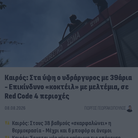
Καιρός: Στα ύψη ο υδράργυρος με 39άρια
- Επικίνδυνο «κοκτέιλ» με μελτέμια, σε
Red Code 4 περιοχές
08.08.2026
ΓΙΏΡΓΟΣ ΓΕΩΡΓΑΚΌΠΟΥΛΟΣ
Καιρός: Στους 38 βαθμούς «σκαρφαλώνει» η
θερμοκρασία - Μέχρι και 6 μποφόρ οι άνεμοι