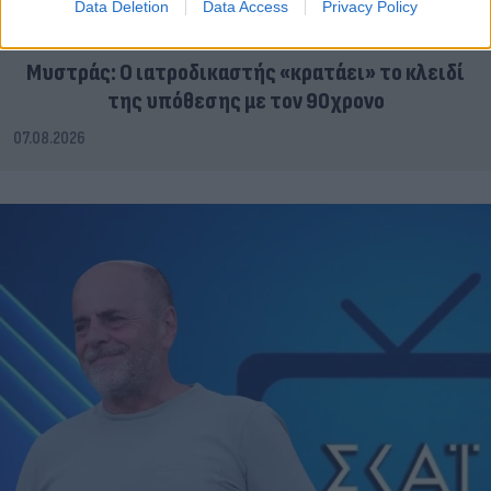
Data Deletion
Data Access
Privacy Policy
Μυστράς: Ο ιατροδικαστής «κρατάει» το κλειδί
της υπόθεσης με τον 90χρονο
07.08.2026