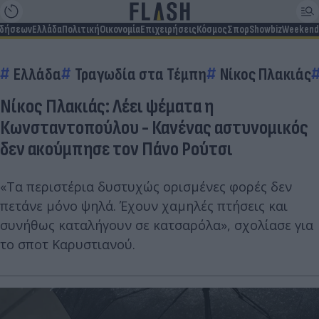
ιδήσεων
Ελλάδα
Πολιτική
Οικονομία
Επιχειρήσεις
Κόσμος
Σπορ
Showbiz
Weekend
Ελλάδα
Τραγωδία στα Τέμπη
Νίκος Πλακιάς
Νίκος Πλακιάς: Λέει ψέματα η
Κωνσταντοπούλου - Κανένας αστυνομικός
δεν ακούμπησε τον Πάνο Ρούτσι
«Τα περιστέρια δυστυχώς ορισμένες φορές δεν
πετάνε μόνο ψηλά. Έχουν χαμηλές πτήσεις και
συνήθως καταλήγουν σε κατσαρόλα», σχολίασε για
το σποτ Καρυστιανού.