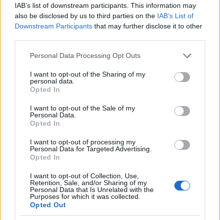
IAB’s list of downstream participants. This information may
also be disclosed by us to third parties on the
IAB’s List of
Downstream Participants
that may further disclose it to other
third parties.
Please note that this website/app uses one or more Google
Personal Data Processing Opt Outs
services and may gather and store information including but
not limited to your visit or usage behaviour. You may click to
I want to opt-out of the Sharing of my
personal data.
grant or deny consent to Google and its third-party tags to
Τα εισοδηματικά κριτήρια
Opted In
use your data for below specified purposes in below Google
consent section.
I want to opt-out of the Sale of my
Για να χαρακτηριστεί ένας γονέας ωφελούμενος,
Personal Data.
Opted In
ισχύουν εισοδηματικά όρια. Το ετήσιο ατομικό
εισόδημα δεν πρέπει να ξεπερνά τις 24.000 ευρώ
I want to opt-out of processing my
Personal Data for Targeted Advertising.
για ένα παιδί και τις 27.000 ευρώ για δύο παιδιά.
Opted In
Για οικογένειες με τρία παιδιά και άνω, σύμφωνα
I want to opt-out of Collection, Use,
με το υπουργείο, δεν ισχύουν εισοδηματικά
Retention, Sale, and/or Sharing of my
Personal Data that Is Unrelated with the
κριτήρια.
Purposes for which it was collected.
Opted Out