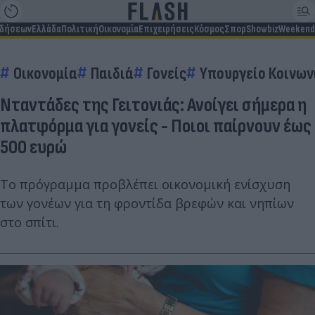
ιδήσεων
Ελλάδα
Πολιτική
Οικονομία
Επιχειρήσεις
Κόσμος
Σπορ
Showbiz
Weekend
Οικονομία
Παιδιά
Γονείς
Υπουργείο Κοινων
Νταντάδες της Γειτονιάς: Ανοίγει σήμερα η
πλατφόρμα για γονείς - Ποιοι παίρνουν έως
500 ευρώ
Το πρόγραμμα προβλέπει οικονομική ενίσχυση
των γονέων για τη φροντίδα βρεφών και νηπίων
στο σπίτι.