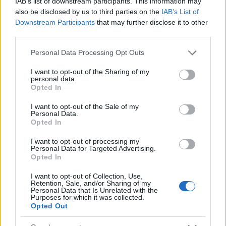
έως τα 300 ευρώ για γονείς με μερική απασχόληση
IAB’s list of downstream participants. This information may
also be disclosed by us to third parties on the
IAB’s List of
ή για όσους βρίσκονται σε αναζήτηση εργασίας.
Downstream Participants
that may further disclose it to other
Ένα πολύ σημαντικό χαρακτηριστικό του
third parties.
προγράμματος είναι ότι για οικογένειες με τρία
Please note that this website/app uses one or more Google
Personal Data Processing Opt Outs
παιδιά και άνω δεν ισχύουν εισοδηματικά κριτήρια.
services and may gather and store information including but
not limited to your visit or usage behaviour. You may click to
I want to opt-out of the Sharing of my
personal data.
grant or deny consent to Google and its third-party tags to
Η Ψηφιακή Ενδυνάμωση
Opted In
use your data for below specified purposes in below Google
consent section.
Κλείνοντας, η Υπουργός Κοινωνικής Συνοχής και
I want to opt-out of the Sale of my
Personal Data.
Οικογένειας αναφέρθηκε στην Ψηφιακή
Opted In
Ενδυνάμωση, λέγοντας ότι πρόκειται για μια
I want to opt-out of processing my
πολιτική που απαντά στον ψηφιακό αποκλεισμό.
Personal Data for Targeted Advertising.
Opted In
Το πρόγραμμα απευθύνεται σε άτομα άνω των 65
ετών και σε άτομα με αναπηρία άνω του 50%,
I want to opt-out of Collection, Use,
Retention, Sale, and/or Sharing of my
δίνοντάς τους τη δυνατότητα να αποκτήσουν
Personal Data that Is Unrelated with the
Purposes for which it was collected.
βασικές ψηφιακές δεξιότητες στην πράξη, από τη
Opted Out
χρήση υπηρεσιών του gov.gr και τις ηλεκτρονικές