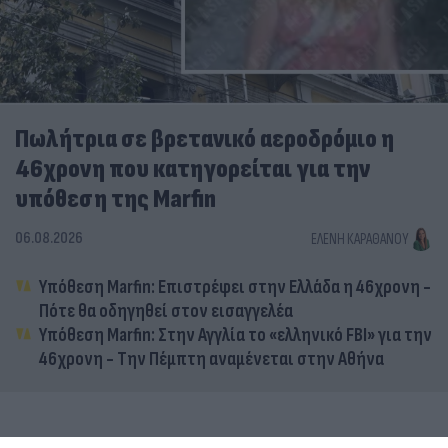
Πωλήτρια σε βρετανικό αεροδρόμιο η
46χρονη που κατηγορείται για την
υπόθεση της Marfin
06.08.2026
ΕΛΈΝΗ ΚΑΡΑΘΆΝΟΥ
Υπόθεση Marfin: Επιστρέφει στην Ελλάδα η 46χρονη -
Πότε θα οδηγηθεί στον εισαγγελέα
Υπόθεση Marfin: Στην Αγγλία το «ελληνικό FBI» για την
46χρονη - Την Πέμπτη αναμένεται στην Αθήνα