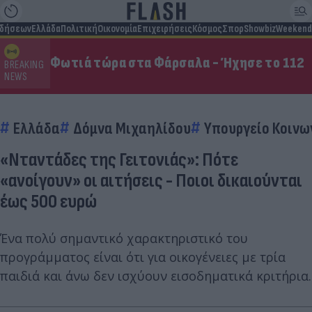
ιδήσεων
Ελλάδα
Πολιτική
Οικονομία
Επιχειρήσεις
Κόσμος
Σπορ
Showbiz
Weekend
Φωτιά τώρα στα Φάρσαλα - Ήχησε το 112
BREAKING
NEWS
Ελλάδα
Δόμνα Μιχαηλίδου
Υπουργείο Κοινω
«Νταντάδες της Γειτονιάς»: Πότε
«ανοίγουν» οι αιτήσεις - Ποιοι δικαιούνται
έως 500 ευρώ
Ένα πολύ σημαντικό χαρακτηριστικό του
προγράμματος είναι ότι για οικογένειες με τρία
παιδιά και άνω δεν ισχύουν εισοδηματικά κριτήρια.