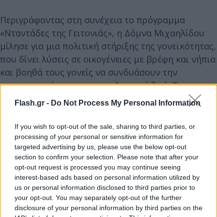
Περιγράφοντας στη συνέχεια το πρόγραμμα
«Νταντάδες της Γειτονιάς», η Δόμνα Μιχαηλίδου
μίλησε για μια πολιτική στήριξης της γονεϊκότητας,
που δίνει λύσεις σε οικογένειες με βρέφη και νήπια
και βοηθά τους γονείς να συνδυάσουν την
οικογενειακή με την επαγγελματική ζωή. Το
πρόγραμμα, που ξεκίνησε πιλοτικά σε 62 δήμους,
Flash.gr -
Do Not Process My Personal Information
καλύπτοντας 2.400 παιδιά και οδηγώντας σε 925
συμφωνητικά, επεκτείνεται πλέον πανελλαδικά.
If you wish to opt-out of the sale, sharing to third parties, or
processing of your personal or sensitive information for
targeted advertising by us, please use the below opt-out
Η πλατφόρμα ανοίγει ξανά μετά το Πάσχα τόσο για
section to confirm your selection. Please note that after your
νέες αιτήσεις όσο και για την εγγραφή επιμελητών,
opt-out request is processed you may continue seeing
ενώ η οικονομική ενίσχυση φτάνει έως τα 500 ευρώ
interest-based ads based on personal information utilized by
us or personal information disclosed to third parties prior to
τον μήνα για γονείς που εργάζονται με πλήρη
your opt-out. You may separately opt-out of the further
απασχόληση ή είναι ελεύθεροι επαγγελματίες και
disclosure of your personal information by third parties on the