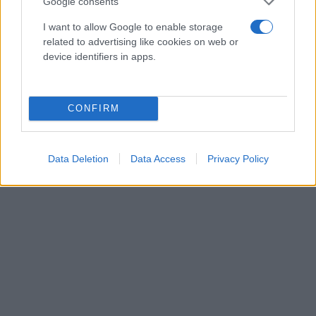
συναλλαγές έως τη βασική αξιοποίηση του
Google consents
διαδικτύου. Η δράση υλοποιείται μέσα από
I want to allow Google to enable storage
πανελλαδικό δίκτυο 194 Κόμβων Ψηφιακής
related to advertising like cookies on web or
device identifiers in apps.
Ενδυνάμωσης και καλύπτει 6.500 ηλικιωμένους και
άτομα με αναπηρία.
CONFIRM
Data Deletion
Data Access
Privacy Policy