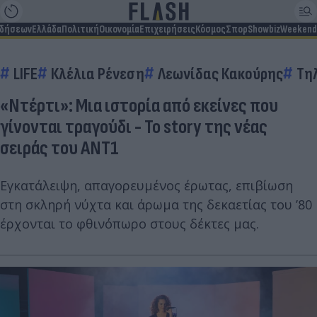
ιδήσεων
Ελλάδα
Πολιτική
Οικονομία
Επιχειρήσεις
Κόσμος
Σπορ
Showbiz
Weekend
LIFE
Κλέλια Ρένεση
Λεωνίδας Κακούρης
Τη
«Ντέρτι»: Μια ιστορία από εκείνες που
γίνονται τραγούδι - Το story της νέας
σειράς του ΑΝΤ1
Εγκατάλειψη, απαγορευμένος έρωτας, επιβίωση
στη σκληρή νύχτα και άρωμα της δεκαετίας του ’80
έρχονται το φθινόπωρο στους δέκτες μας.