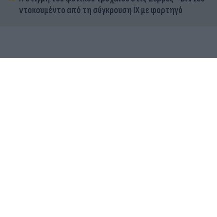
ντοκουμέντο από τη σύγκρουση ΙΧ με φορτηγό