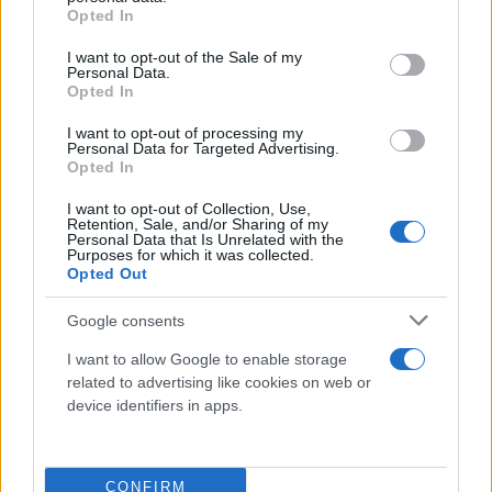
grant or deny consent to Google and its third-party tags to
Opted In
use your data for below specified purposes in below Google
consent section.
I want to opt-out of the Sale of my
Personal Data.
Opted In
I want to opt-out of processing my
Personal Data for Targeted Advertising.
Opted In
I want to opt-out of Collection, Use,
Retention, Sale, and/or Sharing of my
Personal Data that Is Unrelated with the
Purposes for which it was collected.
Opted Out
Google consents
I want to allow Google to enable storage
related to advertising like cookies on web or
device identifiers in apps.
Ο Λεωνίδας (
Λεωνίδας Κακούρης
), πρώτο ανδρικό
όνομα του νυχτερινού κέντρου Ντέρτι θα παλέψει
CONFIRM