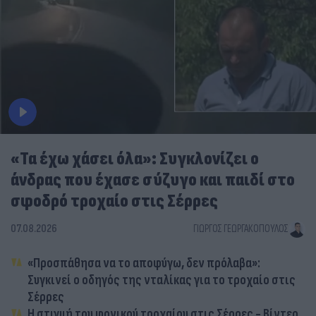
«Τα έχω χάσει όλα»: Συγκλονίζει ο
άνδρας που έχασε σύζυγο και παιδί στο
σφοδρό τροχαίο στις Σέρρες
07.08.2026
ΓΙΏΡΓΟΣ ΓΕΩΡΓΑΚΌΠΟΥΛΟΣ
«Προσπάθησα να το αποφύγω, δεν πρόλαβα»:
Συγκινεί ο οδηγός της νταλίκας για το τροχαίο στις
Σέρρες
Η στιγμή του φονικού τροχαίου στις Σέρρες - Βίντεο