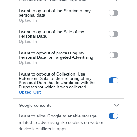
services and may gather and store information including but
not limited to your visit or usage behaviour. You may click to
I want to opt-out of the Sharing of my
personal data.
grant or deny consent to Google and its third-party tags to
Opted In
use your data for below specified purposes in below Google
consent section.
I want to opt-out of the Sale of my
Η φωτογραφία του, "mugshot" στα αγγλικά, που
Personal Data.
Opted In
τραβήχτηκε από τις υπηρεσίες του σερίφη της
πρωτεύουσας της πολιτείας της Τζόρτζια,
I want to opt-out of processing my
Personal Data for Targeted Advertising.
κυκλοφόρησε σε μπλουζάκια, σφηνοπότηρα,
Opted In
κούπες, αφίσες ακόμη και σε κουκλάκια τόσο από
I want to opt-out of Collection, Use,
υποστηρικτές του όσο και από πολέμιους.
Retention, Sale, and/or Sharing of my
Personal Data that Is Unrelated with the
Purposes for which it was collected.
Opted Out
Η εν λόγω φωτογραφία του με κόκκινη γραβάτα,
μαλλιά που λάμπουν και βλοσυρό βλέμμα
Google consents
τραβήχτηκε καθώς ο Ρεπουμπλικανός υποψήφιος
I want to allow Google to enable storage
για τις προεδρικές εκλογές συνελήφθη για πάνω
related to advertising like cookies on web or
από 12 κατηγορίες σε βαθμό κακουργήματος στο
device identifiers in apps.