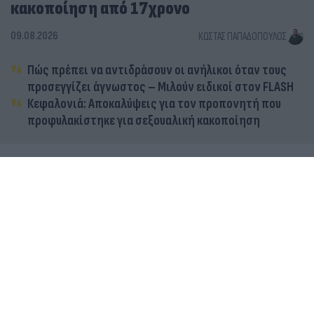
κακοποίηση από 17χρονο
09.08.2026
ΚΏΣΤΑΣ ΠΑΠΑΔΌΠΟΥΛΟΣ
Πώς πρέπει να αντιδράσουν οι ανήλικοι όταν τους
προσεγγίζει άγνωστος – Μιλούν ειδικοί στον FLASH
Κεφαλονιά: Αποκαλύψεις για τον προπονητή που
προφυλακίστηκε για σεξουαλική κακοποίηση