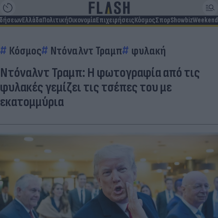
ιδήσεων
Ελλάδα
Πολιτική
Οικονομία
Επιχειρήσεις
Κόσμος
Σπορ
Showbiz
Weekend
Κόσμος
Ντόναλντ Τραμπ
φυλακή
Ντόναλντ Τραμπ: Η φωτογραφία από τις
φυλακές γεμίζει τις τσέπες του με
εκατομμύρια