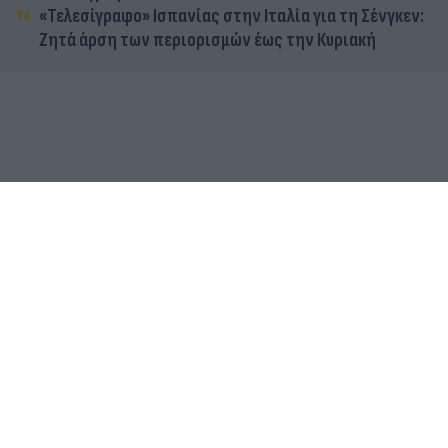
«Τελεσίγραφο» Ισπανίας στην Ιταλία για τη Σένγκεν:
Ζητά άρση των περιορισμών έως την Κυριακή