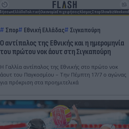
ιδήσεων
Ελλάδα
Πολιτική
Οικονομία
Επιχειρήσεις
Κόσμος
Σπορ
Showbiz
Weekend
Σπορ
Εθνική Ελλάδας
Σιγκαπούρη
Ο αντίπαλος της Εθνικής και η ημερομηνία
του πρώτου νοκ άουτ στη Σιγκαπούρη
Η Γαλλία αντίπαλος της Εθνικής στο πρώτο νοκ
άουτ του Παγκοσμίου – Την Πέμπτη 17/7 ο αγώνας
για πρόκριση στα προημιτελικά