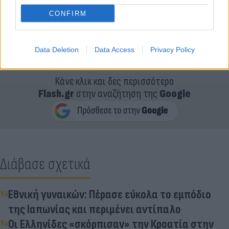
CONFIRM
Data Deletion
Data Access
Privacy Policy
Κάνε κλικ και δες περισσότερο
Flash.gr
στην αναζήτηση της
Google
Διάβασε σχετικά
Εθνική γυναικών: Πέρασε εύκολα το εμπόδιο
της Ιαπωνίας και περιμένει αντίπαλο
Οι Ελληνίδες «σκόρπισαν» την Κροατία στην