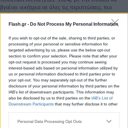
βγαίνει νικήτρια σε όλες τις περιπτώσεις, πιο
πρόσφατα με 11-4 στους Ολυμπιακούς Αγώνες του
Παρισιού.
Flash.gr -
Do Not Process My Personal Information
If you wish to opt-out of the sale, sharing to third parties, or
Σε περίπτωση πρόκρισης, η Ελλάδα θα
processing of your personal or sensitive information for
αντιμετωπίσει στα προημιτελικά πιθανότατα την
targeted advertising by us, please use the below opt-out
Αυστραλία, η οποία οδεύει αήττητη προς την
section to confirm your selection. Please note that after your
πρώτη θέση του Α' ομίλου. Το κρίσιμο τρίτο
opt-out request is processed you may continue seeing
interest-based ads based on personal information utilized by
παιχνίδι των Αυστραλών με τη Νέα Ζηλανδία είναι
us or personal information disclosed to third parties prior to
προγραμματισμένο για σήμερα, Τρίτη 15 Ιουλίου,
your opt-out. You may separately opt-out of the further
στις 12:35. Ωστόσο, θεωρείται απίθανο να υπάρξει
disclosure of your personal information by third parties on the
IAB’s list of downstream participants. This information may
έκπληξη, καθώς οι Αυστραλοί υπερέχουν ξεκάθαρα
also be disclosed by us to third parties on the
IAB’s List of
σε δυναμικότητα.
Downstream Participants
that may further disclose it to other
third parties.
Please note that this website/app uses one or more Google
Personal Data Processing Opt Outs
services and may gather and store information including but