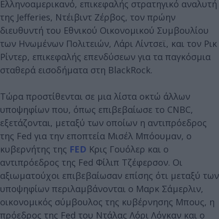
Ελληνοαμερικανό, επικεφαλής στρατηγικό αναλυτή
της Jefferies, Ντέιβιντ Ζέρβος, τον πρώην
διευθυντή του Εθνικού Οικονομικού Συμβουλίου
των Ηνωμένων Πολιτειών, Λάρι Λίντσεϊ, και τον Ρικ
Ρίντερ, επικεφαλής επενδύσεων για τα παγκόσμια
σταθερά εισοδήματα στη BlackRock.
Τώρα προστίθενται σε μια λίστα οκτώ άλλων
υποψηφίων που, όπως επιβεβαίωσε το CNBC,
εξετάζονται, μεταξύ των οποίων η αντιπρόεδρος
της Fed για την εποπτεία Μισέλ Μπόουμαν, ο
κυβερνήτης της
FED
Κρις Γουόλερ και ο
αντιπρόεδρος της Fed Φίλιπ Τζέφερσον. Οι
αξιωματούχοι επιβεβαίωσαν επίσης ότι μεταξύ των
υποψηφίων περιλαμβάνονται ο Μαρκ Σάμερλιν,
οικονομικός σύμβουλος της κυβέρνησης Μπους, η
πρόεδρος της Fed του Ντάλας Λόρι Λόγκαν και ο