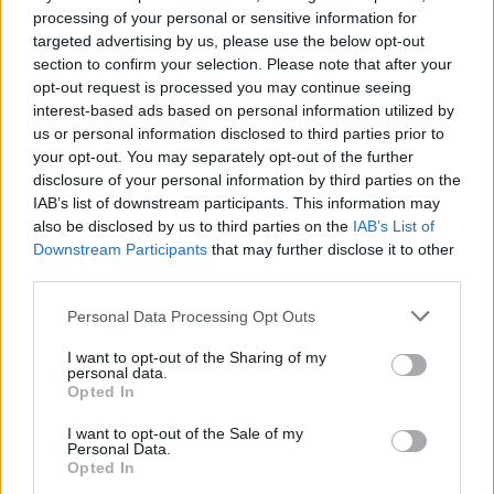
Όσο περισσότερο διαρκεί η διαδικασία, τόσο
processing of your personal or sensitive information for
λιγότερο πιθανό είναι να υπάρχει ένας λεγόμενος
targeted advertising by us, please use the below opt-out
«σκιώδης» πρόεδρος της Fed για αρκετούς μήνες
section to confirm your selection. Please note that after your
opt-out request is processed you may continue seeing
πριν από την αποχώρηση του Πάουελ, κάτι που,
interest-based ads based on personal information utilized by
σύμφωνα με ορισμένους, θα ήταν επιζήμιο για τη
us or personal information disclosed to third parties prior to
νομισματική πολιτική.
your opt-out. You may separately opt-out of the further
disclosure of your personal information by third parties on the
IAB’s list of downstream participants. This information may
Παρόλο που ασκεί έντονη κριτική - σχεδόν
also be disclosed by us to third parties on the
IAB’s List of
καθημερινά - στον Πάουελ, ο Τραμπ έχει αποσύρει
Downstream Participants
that may further disclose it to other
τις προτάσεις του να αντικαταστήσει τον πρόεδρο
third parties.
της Fed πριν από τη λήξη της θητείας του τον Μάιο.
Please note that this website/app uses one or more Google
Personal Data Processing Opt Outs
Ενώ πολλοί από τους υποψηφίους έχουν
services and may gather and store information including but
not limited to your visit or usage behaviour. You may click to
I want to opt-out of the Sharing of my
υποστηρίξει διάφορα επίπεδα μεταρρύθμισης στη
personal data.
grant or deny consent to Google and its third-party tags to
Fed, οι περισσότεροι έχουν υποστηρίξει την
Opted In
use your data for below specified purposes in below Google
ανεξαρτησία της και έχουν εμπειρία στη
consent section.
I want to opt-out of the Sale of my
Personal Data.
νομισματική πολιτική και τις χρηματοπιστωτικές
Opted In
αγορές.