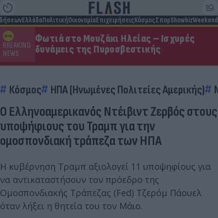
ιδήσεων
Ελλάδα
Πολιτική
Οικονομία
Επιχειρήσεις
Κόσμος
Σπορ
Showbiz
Weekend
Φωτιά στο Μουζάκι Ηλείας – Ισχυρές
BREAKING
δυνάμεις της Πυροσβεστικής
NEWS
Κόσμος
ΗΠΑ (Ηνωμένες Πολιτείες Αμερικής)
Ο Ελληνοαμερικανός Ντέιβιντ Ζερβός στους
υποψήφιους του Τραμπ για την
ομοσπονδιακή τράπεζα των ΗΠΑ
Η κυβέρνηση Τραμπ αξιολογεί 11 υποψηφίους για
να αντικαταστήσουν τον πρόεδρο της
Ομοσπονδιακής Τράπεζας (Fed) Τζερόμ Πάουελ
όταν λήξει η θητεία του τον Μάιο.