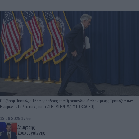
Ο Τζέρομ Πάουελ, ο 16ος πρόεδρος της Ομοσπονδιακής Κεντρικής Τράπεζας των
Ηνωμένων Πολιτειών (φωτο: ΑΠΕ-ΜΠΕ/EPA/JIM LO SCALZO)
13.08.2025 17:55
Δημήτρης
Σουλτογιάννης