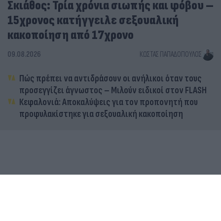
Σκιάθος: Τρία χρόνια σιωπής και φόβου –
15χρονος κατήγγειλε σεξουαλική
κακοποίηση από 17χρονο
09.08.2026
ΚΏΣΤΑΣ ΠΑΠΑΔΌΠΟΥΛΟΣ
Πώς πρέπει να αντιδράσουν οι ανήλικοι όταν τους
προσεγγίζει άγνωστος – Μιλούν ειδικοί στον FLASH
Κεφαλονιά: Αποκαλύψεις για τον προπονητή που
προφυλακίστηκε για σεξουαλική κακοποίηση