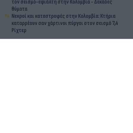
τον σεισμό-εφιάλτη στην Κολομβία - Δεκάδες
θύματα
Νεκροί και καταστροφές στην Κολομβία: Κτήρια
καταρρέουν σαν χάρτινοι πύργοι στον σεισμό 7,4
Ρίχτερ