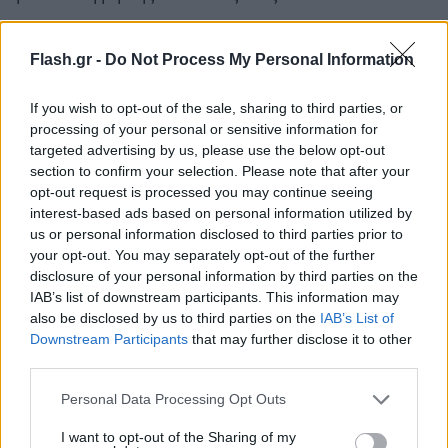
Η Ρωσία εξαπέλυσε στις 24 Φεβρουαρίου την
Flash.gr -
Do Not Process My Personal Information
επίθεσή της στην Ουκρανία, ισχυριζόμενη ότι
προστατεύει τον ρωσόφωνο πληθυσμό στο
If you wish to opt-out of the sale, sharing to third parties, or
processing of your personal or sensitive information for
ανατολικό τμήμα της γειτονικής χώρας από μια
targeted advertising by us, please use the below opt-out
υποτιθέμενη γενοκτονία που ενορχηστρώθηκε από
section to confirm your selection. Please note that after your
το Κίεβο.
opt-out request is processed you may continue seeing
interest-based ads based on personal information utilized by
us or personal information disclosed to third parties prior to
your opt-out. You may separately opt-out of the further
disclosure of your personal information by third parties on the
IAB’s list of downstream participants. This information may
also be disclosed by us to third parties on the
IAB’s List of
Downstream Participants
that may further disclose it to other
third parties.
Please note that this website/app uses one or more Google
Personal Data Processing Opt Outs
services and may gather and store information including but
not limited to your visit or usage behaviour. You may click to
I want to opt-out of the Sharing of my