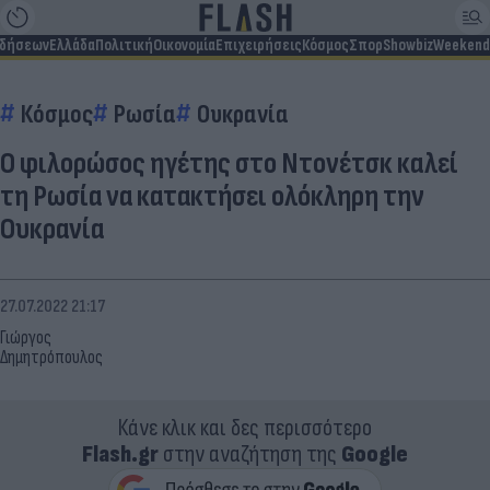
ιδήσεων
Ελλάδα
Πολιτική
Οικονομία
Επιχειρήσεις
Κόσμος
Σπορ
Showbiz
Weekend
Κόσμος
Ρωσία
Ουκρανία
Ο φιλορώσος ηγέτης στο Ντονέτσκ καλεί
τη Ρωσία να κατακτήσει ολόκληρη την
Ουκρανία
27.07.2022 21:17
Γιώργος
Δημητρόπουλος
Κάνε κλικ και δες περισσότερο
Flash.gr
στην αναζήτηση της
Google